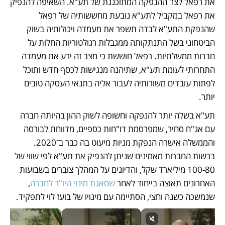
את רפאל לצד ההנפקה המתוכננת של תע"א. השאיפה להנפיק 
את רפאל במקביל לתע"א נובעת מחששותיה של רפאל 
שהנפקת התע"א לבדה תשפר את מעמדה ויכולותיה בשוק 
הביטחוני בשל התנתקותה ממגבלות רגולטוריות החלות על 
חברות ממשלתיות. רפאל חוששת כי מצב זה ירע את מעמדה 
התחרותי לעומת תע"א, שתיהנה מנגישות לכסף חדש ותוכל 
לפתות עובדים משורותיה לעבור אליה בתנאי העסקה טובים 
יותר. 
תע"א בשלה יותר להנפקה וחשופה לשוק ההון בהיותה חברה 
עם אג"ח סחיר, שמפרסמת דו"חות כספיים, מדווחת לבורסה 
והממשלה אישרה הנפקת מניות מיעוט בה כבר ב־2020. 
ברשות החברות מאמינים שניתן להנפיק את תע"א לפי שווי של 
100-80 מיליארד שקל, והדיונים על המהלך צוברים בשבועות 
האחרונים תאוצה בייחוד לאחר 
שסאגת מינוי היו"ר לחברה
, 
שנמשכה כשנה וחצי, הסתיימה עם מינויו של בועז לוי לתפקיד. 