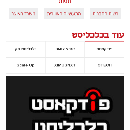
תגיות
רשות החברות
התעשייה האווירית
משרד האוצר
עוד בכלכליסט
פודקאסט
אנרגיה 360
כלכליסט טק
Scale Up
XIMUSNXT
CTECH
יסייה חדשה
נפתח בכרטיסייה חדשה