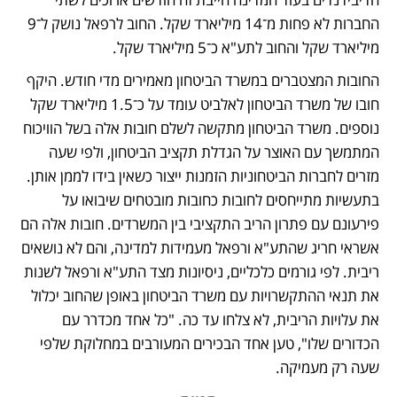
החברות לא פחות מ־14 מיליארד שקל. החוב לרפאל נושק ל־9 
מיליארד שקל והחוב לתע"א כ־5 מיליארד שקל.
החובות המצטברים במשרד הביטחון מאמירים מדי חודש. היקף 
חובו של משרד הביטחון לאלביט עומד על כ־1.5 מיליארד שקל 
נוספים. משרד הביטחון מתקשה לשלם חובות אלה בשל הוויכוח 
המתמשך עם האוצר על הגדלת תקציב הביטחון, ולפי שעה 
מזרים לחברות הביטחוניות הזמנות ייצור כשאין בידו לממן אותן. 
בתעשיות מתייחסים לחובות כחובות מובטחים שיבואו על 
פירעונם עם פתרון הריב התקציבי בין המשרדים. חובות אלה הם 
אשראי חריג שהתע"א ורפאל מעמידות למדינה, והם לא נושאים 
ריבית. לפי גורמים כלכליים, ניסיונות מצד התע"א ורפאל לשנות 
את תנאי ההתקשרויות עם משרד הביטחון באופן שהחוב יכלול 
את עלויות הריבית, לא צלחו עד כה. "כל אחד מכדרר עם 
הכדורים שלו", טען אחד הבכירים המעורבים במחלוקת שלפי 
שעה רק מעמיקה.