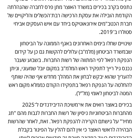
נתפס בקרב בכירים במשרד האוצר מתן פרס לחברה שהנהלתה 
הקודמת הובילה את עסקת הרכישה רבת־הכשלים והליקויים של 
חברת הכטב"מים אירונאוטיקס ביחד עם איש העסקים אביחי 
סטולרו ב־2019.
שינויים שחלו בימים האחרונים באגף הממונה על הביטחון 
שבמשרד הביטחון (מלמ"ב) עלולים להקשות גם כן על קידום 
הנפקת רפאל לפי המתווה של רשות החברות. בשבוע שעבר 
נכנס גיל רייך לתפקיד ראש המלמ"ב במקום יובל שמעוני, וניתן 
להעריך שהוא יבקש לבחון את המהלך מחדש אף שהיה שותף 
להחלטה על הנפקת רפאל בתפקידו הקודם כממלא מקום ראש 
המטה לביטחון לאומי (מל"ל). 
בכירים באוצר רואים את אי־משיכת הדיבידנדים ל־2025 
מהחברות הביטחוניות ניסיון של רשות החברות לגבות מהם "תג 
מחיר" על גישתם הקרירה להנפקת רפאל. זאת, לאחר שהרשות 
הבהירה לראשי האוצר כי אין להם להלין על הפיגור בקבלת 
הדיבידנדים בעוד המדינה חייבת זה חודשים ארוכים לשתי 