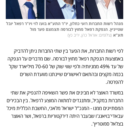
מנהל רשות החברות רועי כחלון, יו"ר התע"א בועז לוי ויו"ר רפאל יובל 
שטייניץ. הנפקת רפאל מחוץ לבורסה תצמצם פער מול 
תע"א
(
צילומים: אוראל כהן, יריב כץ
)
לפי רשות החברות, את הפער בין שתי החברות ניתן להדביק 
באמצעות הנפקת רפאל מחוץ לבורסה. שם מדברים על הנפקה 
של עד 49% ממניותיה ולפי שווי שוק של 70-60 מיליארד שקל 
בכמה מקצים ובהתאם לאישורים שיינתנו מוועדת השרים 
להפרטה. 
במשרד האוצר לא מבינים את פשר השאיפה להנפיק את שתי 
החברות במקביל, ומתנגדים למתווה המוצע לרפאל. בין הבכירים 
המסתייגים ממנו - המנכ"ל ישראל מלאכי, החשבת הכללית מיכל 
עבאדי־בויאנג'ו שבעבר היתה דירקטוריות ברפאל, ושר האוצר 
בצלאל סמוטריץ'.