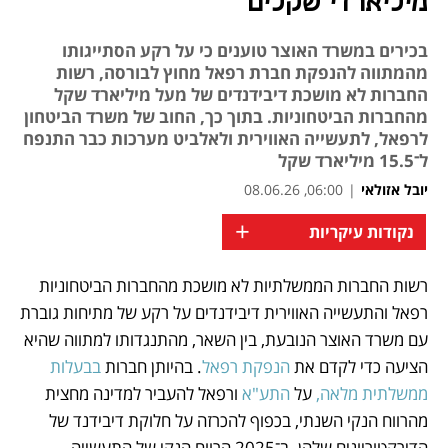
מיליארדי שקלים
בכירים במשרד האוצר טוענים כי על רקע הסתייגותו
מהמתווה להנפקת חברת רפאל מחוץ לבורסה, רשות
החברות לא מושכת דיבידנדים של מעל מיליארד שקל
מהחברות הביטחוניות. בתוך כך, החוב של משרד הביטחון
לרפאל, לתעשייה האווירית ולאלביט מערכות כבר התנפח
ל־15.5 מיליארד שקל
יובל אזולאי
|
06:00, 08.06.26
+
נקודות עיקריות
רשות החברות הממשלתיות לא מושכת מהחברות הביטחוניות 
נפתח בכרטיסייה חדשה
נפתח בכרטיסייה חדשה
נפתח בכרטיסייה חדשה
נפתח בכרטיסייה חדשה
רפאל והתעשייה האווירית דיבידנדים על רקע של מתיחות גוברת 
עם משרד האוצר הנובעת, בין השאר, מהתנגדותו למתווה שהיא 
הציעה כדי לקדם את 
הנפקת רפאל
. בהיותן חברות 
בבעלות 
ממשלתית מלאה,
 על 
התע"א
 ורפאל להעביר למדינה מחצית 
מהרווח הנקי השנתי, בכפוף להכרזה על חלוקת דיבידנד של 
הדירקטוריונים שלהן. ב־2025 הרווח הנקי של התעשייה 