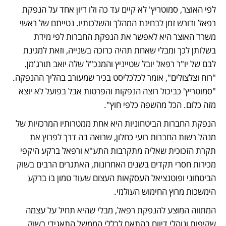
לפי האוצר, סמוטריץ' לא קיים עד כה ולו דיון אחד על הנפקת 
רפאל ודורש זמן לבחינת המהלך והשלכותיו. נטייתם של ראשי 
משרד האוצר היא לאפשר את הנפקת החברות לפי מידת 
בשלותן לכך ומבלי שאחת תהיה כרוכה בשנייה, וזאת למגינת 
לבם של יו"ר רפאל יובל שטייניץ והמנכ"ל שלה יואב תורג'מן. 
"רוח וצלצולים", אומר לכלכליסט בכיר שמעורב בהליך ההנפקה. 
"סמוטריץ' כביכול רוצה הנפקות והפרטות אבל בפועל לא יוצא 
מזה כלום. הכל מהשפה כלפי חוץ". 
הנפקת החברות הביטחוניות היא אחת ממטרותיו המרכזיות של 
מנהל רשות החברות רועי כחלון, שרואה בה דרך לפרוץ את 
תקרת הזכוכית שאליה מתקרבות התע"א ורפאל ברקע היקפי 
מכירות חסרי תקדים בשנים האחרונות, האתגרים הרבים בשוק 
הביטחוני ופוטנציאל העסקאות העצום שעוד טמון בו ברקע 
הימשכות מרוץ החימוש העולמי. 
המתווה המוצע להנפקת רפאל, מבלי שהיא תחיל על עצמה 
שקיפות ונוהלי דיווח בהתאם לכללי הממשל התאגידי בשוק, 