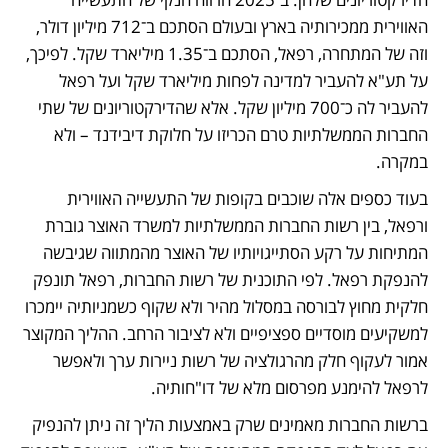
האווירית ממכירותיה בארץ ובעולם הסתכם ב־712 מיליון דולר, 
וזה של המתחרה, רפאל, הסתכם ב־1.35 מיליארד שקל. לפיכך, 
על תע"א להעביר למדינה לפחות מיליארד שקל ועל רפאל 
להעביר לה כ־700 מיליון שקל. אלא שהדירקטוריונים של שתי 
החברות הממשלתיות טרם הכריזו על חלוקת דיבידנד – ולא 
במקרה. 
בעוד כספים אלה שוכבים בקופות של התעשייה האווירית 
ורפאל, בין רשות החברות הממשלתיות למשרד האוצר גוברת 
המתיחות על רקע הסתייגויותיו של האוצר מהמתווה שגיבשה 
להנפקת רפאל. לפי התוכנית של רשות החברות, רפאל תונפק 
חלקית מחוץ לבורסה במסלול מהיר ולא שקוף כשמניותיה יימכרו 
למשקיעים מוסדיים ספציפיים ולא לציבור הרחב. ההליך המקוצר 
אמור לעקוף חלק מהרגולציה של רשות ניירות ערך ולאפשר 
לרפאל להימנע מפרסום מלא של דו"חותיה. 
ברשות החברות מאמינים שרק באמצעות הליך זה ניתן להנפיק 