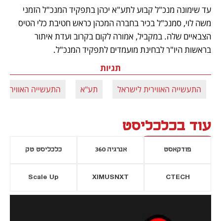
עד שימונה מנכ"ל קבוע לתע"א יכהן בתפקיד המנכ"ל הזמני 
משה לוי, סמנכ"ל בכיר בחברה המכהן כראש חטיבת כלי הטיס 
הצבאיים שלה. במקביל, אמורה לקום בקרוב ועדת איתור 
בראשות היו"ר לבחינת מועמדים לתפקיד המנכ"ל.
תגיות
התעשייה האווירית לישראל
תע"א
התעשייה האווירית
עוד בכלכליסט
פודקאסט
אנרגיה 360
כלכליסט טק
Scale Up
XIMUSNXT
CTECH
יסייה חדשה
נפתח בכרטיסייה חדשה