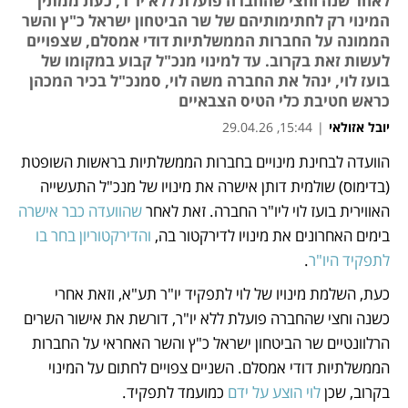
לאחר שנה וחצי שהחברה פועלת ללא יו"ר, כעת ממתין
המינוי רק לחתימותיהם של שר הביטחון ישראל כ"ץ והשר
הממונה על החברות הממשלתיות דודי אמסלם, שצפויים
לעשות זאת בקרוב. עד למינוי מנכ"ל קבוע במקומו של
בועז לוי, ינהל את החברה משה לוי, סמנכ"ל בכיר המכהן
כראש חטיבת כלי הטיס הצבאיים
יובל אזולאי
|
15:44, 29.04.26
הוועדה לבחינת מינויים בחברות הממשלתיות בראשות השופטת 
נפתח בכרטיסייה חדשה
נפתח בכרטיסייה חדשה
נפתח בכרטיסייה חדשה
(בדימוס) שולמית דותן אישרה את מינויו של מנכ"ל התעשייה 
האווירית בועז לוי ליו"ר החברה. זאת לאחר 
שהוועדה כבר אישרה
בימים האחרונים את מינויו לדירקטור בה, 
והדירקטוריון בחר בו 
לתפקיד היו"ר
. 
כעת, השלמת מינויו של לוי לתפקיד יו"ר תע"א, וזאת אחרי 
כשנה וחצי שהחברה פועלת ללא יו"ר, דורשת את אישור השרים 
הרלוונטיים שר הביטחון ישראל כ"ץ והשר האחראי על החברות 
הממשלתיות דודי אמסלם. השניים צפויים לחתום על המינוי 
בקרוב, שכן 
לוי הוצע על ידם
 כמועמד לתפקיד. 