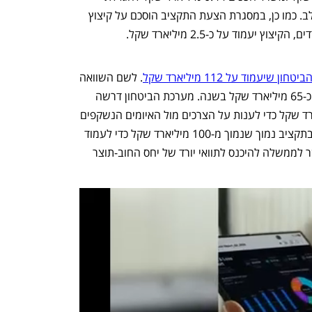
מענקי האיזון. כמו כן, אושרה רפורמת החלב. כמו כן, במסגרת הצעת התקציב הוסכם על קיצוץ 
ון שיעמוד על 112 מיליארד שקל
. לשם השוואה 
- ערב המלחמה תקציב הביטחון עמד על כ-65 מיליארד שקל בשנה. מערכת הביטחון דרשה 
בתחילה כי התקציב יעמוד על 144 מיליארד שקל כדי לענות על הצרכים מול האיומים הנשקפים 
על המערכת, ומנגד במשרד האוצר נקבו בתקציב נמוך שנמוך מ-100 מיליארד שקל כדי לעמוד 
ביעד גירעון התחלתי של 3.2% כדי לאפשר לממשלה להיכנס לתוואי יורד של יחס החוב-תוצר 