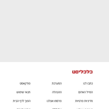
CTech – the
הבית של ההייטק הישראלי
כתבו לנו
המערכת
פודקאסט
המייל האדום
ההנהלה
תנאי שימוש
מדיניות פרטיות
פרסמו אצלנו
הפוך לדף הבית