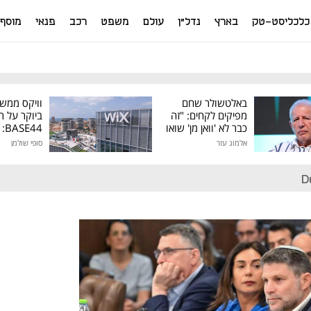
כלכליסט-טק
בארץ
נדל"ן
עולם
משפט
רכב
פנאי
מוסף
באלטשולר שחם
וויקס ממש
מפיקים לקחים: "זה
ביוקר על ר
כבר לא 'וואן מן' שואו
44
של גילעד"
אלמוג עזר
סופי שולמן
מיליון דולר
D