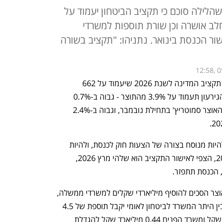
הלילה סוכם כי תקציב הביטחון יעמוד על
החלב אושרה וכן שורת תוספות למשרדי
ר הכנסת בינואר. נתניהו: "תקציב בשורה
12:58, 0
הממשלה אישרה בצהריים (ו') את הצעת תקציב המדינה לשנת 2026 שיעמוד על 662 
מיליארד שקל (ללא החזר חובות). תקרת הגירעון תעמוד על 3.9% מהתוצר - גבוה ב-0.7% 
תוצר מתקרת הגירעון המתוכננת של שר האוצר סמוטריץ' בתחילת נובמבר, וגבוה ב-2.4% 
כעת, עם אישור בממשלה התקציב צפוי להיות מנוסח בצורה של הצעות חוק לכנסת, ולהיות 
מונח על שולחן הכנסת במהלך ינואר 2026, הצפי לאישור התקציב הוא שלהי מרץ 2026, 
 הכנסת תתפזר. 
הצעת התקציב אושרה לאחר שמשרד האוצר הסכים להוסיף מיליארדי שקלים למשרדי ממשלה, 
לעומת ההצעה הראשונית של התקציב. בין היתר המשרד לביטחון לאומי יקבל תוספת של 4.5 
מיליארד שקל, משרד השיכון - 1 מיליארד שקל ומשרד הפנים 0.44 מיליארד שקל להגדלת 