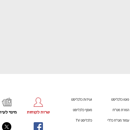
ענף במתח גבוה
מדברים כלכלה, עסקים ומה שב
פוטו כלכליסט
ועידות כלכליסט
המרת מט"ח
מוסף כלכליסט
שרות לקוחות
מינוי לעית
עמוד מט"ח כללי
כלכליסט TV