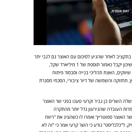
שר הבינוי והשיכון חיים כץ הודיע שיתמוך בתקציב לאחר שהגיע לסיכום עם האוצר גם לגבי יתר 
משרדיו: בריאות, תיירות, ורווחה. משרד השיכון יקבל כאמור תוספת של 1 מיליארד שקל, 
כשמתוכם כ-700 מיליון שקל יוקצו לקידום שיווקים, האצת תהליכי בנייה וסבסוד פיתוח 
בפריפריה; כ-250 מיליון שקל יוקצו לשיפוץ, תחזוקה והשמשה של דיור ציבורי, הסכמי מסגרת 
מוקדם יותר פורסם כי במהלך ישיבת הממשלה השרים בן גביר וקרעי טענו בפני שר האוצר 
. למרות העובדה שהגירעון גדל יותר מהתקרה 
המתוכננת, הרי שחברי הממשלה דחקו בשר האוצר סמוטריץ' ואמרו לו כשהציג את "ריווח 
מדרגות מס ההכנסה" כי המהלך אינו מספיק. ל"כלכליסט" נודע כי השר קרעי אמר כי "זה לא 