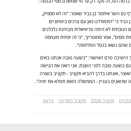
ברמה הזו, זה מקל רק על מי שמשלם מסי הכנסה". 
באופן לא מפתיע, לטענות של קרעי הצטרף גם השר איתמר בן גביר שאמר: "זה לא מספיק, 
צריך יותר הקלות מס". סמוטריץ' השיב לבן גביר כי "התמודדנו כאן עם צרכים ביטחוניים 
אדירים", ולמעשה רמז כי גם הורדת המסים הנוכחית לא היתה טריוויאלית מבחינת כלכלנים 
שמרנים פיסקלית: "חשבתי שחשוב להפחית מסים", אמר סמוטריץ', "כי זה יפחית מעמסה 
ם שהם נשאו בנטל המלחמה". 
ראש הממשלה בנימין נתניהו אמר במהלך הישיבה טרם האישור: "בשעה טובה אנחנו באים 
להצביע על התקציב, אנחנו נסיים את זה גם בשעה טובה לפני השבת. אני רואה את הגישה 
העניינית והחיובית של השרים ושלך שר האוצר, ואנחנו בדרך להביא תקציב - תקציב בשורה 
 שדואגים בעניין - הממשלה הזאת תמלא את ימיה".
נתניהו
תקציב 2026
תקציב המדינה
גירעון