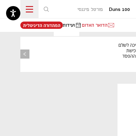
Duns 100
פורטל פיננסי
נפתח בכרטיסייה חדשה
הדואר האדום
ועידות
המהדורה הדיגיטלית
יכה לשלם
כישת
BASE: ההפסד
הרבעוני זינק ל-76