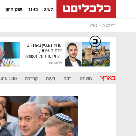
24/7
באזז
שוק ההון
דף הבית
בארץ
מחיר הבניין בארה"ב
צנח ב-90%,
כלכליסט
דיגיטל
והחלומות על תשואה
גבוהה התנפצו
אלמוג עזר
בארץ
משפט
רכב
דעות
קריירה
uns 100