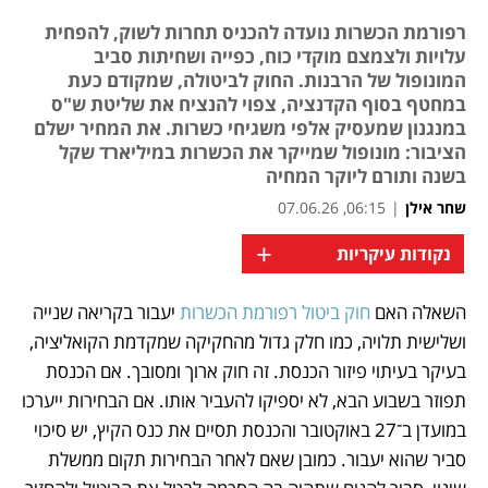
רפורמת הכשרות נועדה להכניס תחרות לשוק, להפחית
עלויות ולצמצם מוקדי כוח, כפייה ושחיתות סביב
המונופול של הרבנות. החוק לביטולה, שמקודם כעת
במחטף בסוף הקדנציה, צפוי להנציח את שליטת ש"ס
במנגנון שמעסיק אלפי משגיחי כשרות. את המחיר ישלם
הציבור: מונופול שמייקר את הכשרות במיליארד שקל
בשנה ותורם ליוקר המחיה
שחר אילן
|
06:15, 07.06.26
+
נקודות עיקריות
השאלה האם 
חוק ביטול רפורמת הכשרות
 יעבור בקריאה שנייה 
נפתח בכרטיסייה חדשה
נפתח בכרטיסייה חדשה
ושלישית תלויה, כמו חלק גדול מהחקיקה שמקדמת הקואליציה, 
בעיקר בעיתוי פיזור הכנסת. זה חוק ארוך ומסובך. אם הכנסת 
תפוזר בשבוע הבא, לא יספיקו להעביר אותו. אם הבחירות ייערכו 
במועדן ב־27 באוקטובר והכנסת תסיים את כנס הקיץ, יש סיכוי 
סביר שהוא יעבור. כמובן שאם לאחר הבחירות תקום ממשלת 