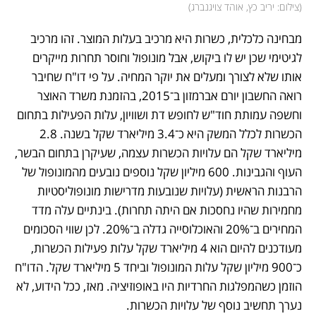
(
צילום: יריב כץ, אוהד צויגנברג
)
מבחינה כלכלית, כשרות היא מרכיב בעלות המוצר. זהו מרכיב 
לגיטימי שכן יש לו ביקוש, אבל מונופול וחוסר תחרות מייקרים 
אותו שלא לצורך ומעלים את יוקר המחיה. על פי דו"ח שחיבר 
רואה החשבון יורם אברמזון ב־2015, בהזמנת משרד האוצר 
וחשפה עמותת חוד"ש לחופש דת ושוויון, עלות הפעילות בתחום 
הכשרות לכלל המשק היא כ־3.4 מיליארד שקל בשנה. 2.8 
מיליארד שקל הם עלויות הכשרות עצמה, שעיקרן בתחום הבשר, 
העוף והגבינות. 600 מיליון שקל נוספים נובעים מהמונופול של 
הרבנות הראשית (עלויות שנובעות מדרישות מונופוליסטיות 
מחמירות שהיו נחסכות אם היתה תחרות). בינתיים עלה מדד 
המחירים ב־20% והאוכלוסייה גדלה ב־20%. לכן שווי הסכומים 
מעודכנים להיום הוא 4 מיליארד שקל עלות פעילות הכשרות, 
כ־900 מיליון שקל עלות המונופול וביחד 5 מיליארד שקל. הדו"ח 
הוזמן כשהמפלגות החרדיות היו באופוזיציה. מאז, ככל הידוע, לא 
נערך תחשיב נוסף של עלויות הכשרות.