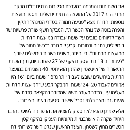
את השחיתות והמרמה במערכת הכשרות הדגים דו"ח מבקר 
המדינה מ־2017 על המועצה הדתית ירושלים ומספר מועצות 
נוספות. הדו"ח מצא "פגיעה חמורה בסדרי המינהל התקין 
והפרה בוטה של נוהל הכשרות". המבקר חשף שורת פרשיות של 
חשד לדיווחים כוזבים על שעות עבודה במועצות הדתיות 
בירושלים, נתניה ורחובות וקבע שמדובר ב"כשל חמור של 
המועצות הדתיות". בין היתר, משגיח כשרות בירושלים שובץ 
"לעבוד" ב־18 בתי עסק בהיקף של 27 שעות ביום, תוך הוכחת 
התיאוריה של איינשטיין שהזמן הוא יחסי. 40 משגיחים במועצה 
הדתית בירושלים שובצו לעבוד יותר מ־16 שעות ביום ו־16 היו 
אמורים לעבוד 20–24 שעות. המבקר קבע ש"המועצות הדתיות 
העלימו עין. הדבר מעורר חשש שמדובר בהקצאה כוזבת של 
שעות. זהו מצב בלתי נסבל שיש בו פגיעה באמון הציבור".
אלא שמתן כהנא לא הספיק להוציא את הרפורמה לפועל. הדבר 
היחיד שקרה הוא שרבנויות מקומיות העניקו בהיקף קטן 
הכשרים מחוץ לשטחן. הצעד הראשון שנקט השר לשירותי דת 