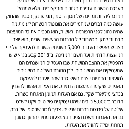
מאותה סיבה גם כל כך חשוב לה לא לאבד את השליטה על 
מערכת הכשרות עתירת הג'ובים והתקציבים. אלא שמנהל 
המרכז ליהדות ומדינה של מכון הרטמן, תני פרנק, מסביר שהחוק 
עושה כמה דברים שמחמירים את מונופול הכשרות לעומת מה 
שהיה נהוג לפני הרפורמה. ראשית, הוא מכפיף את כל המועצות 
הדתיות לתקן הכשרות של הרבנות הראשית. שנית, הוא יוצר 
מצב שמאפשר העברת 5,000 משגיחי הכשרות להעסקה על ידי 
המועצות הדתיות ועל חשבון המדינה. ב־2018 קבע בג"ץ שיש 
להפסיק את המצב המושחת שבו העסקים המושגחים הם 
שמעסיקים את המשגיחים. לכן החזרת השליטה במשגיחים 
למועצות הדתיות יוצרת חשש כבד שהם יועברו להעסקת 
תאגידים שיקימו המועצות הדתיות. את העלות אפשר להעריך 
בכחצי מיליארד שקל. גם אם העלות תמומן מאגרות כשרות, 
מדובר ב־5,000 ג'ובים שימנו עסקנים פוליטיים ויקנו לש"ס 
שליטה על פרנסת רבבות אנשים. צריך לזכור שבסופו של דבר, 
גם את האגרות משלם הציבור באמצעות מחירי המזון וכמובן 
תחרות יכולה להוזיל את העלות.