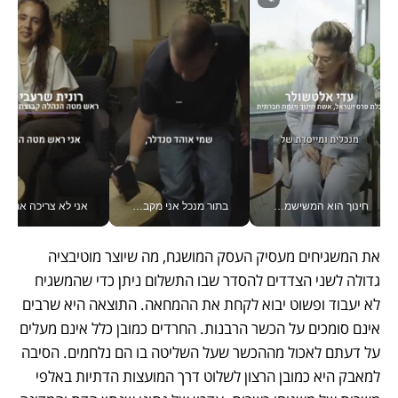
חינוך הוא המשישמה של החיים שלי - V
בתור מנכל אני מקבל מאות החלטות ביום, וה- Galaxy Z Fold8 Ultra עוזר לי לחתוך אותן מהר יותר_v
אני לא צריכה את המשרד:
את המשגיחים מעסיק העסק המושגח, מה שיוצר מוטיבציה 
גדולה לשני הצדדים להסדר שבו התשלום ניתן כדי שהמשגיח 
לא יעבוד ופשוט יבוא לקחת את ההמחאה. התוצאה היא שרבים 
אינם סומכים על הכשר הרבנות. החרדים כמובן כלל אינם מעלים 
על דעתם לאכול מההכשר שעל השליטה בו הם נלחמים. הסיבה 
למאבק היא כמובן הרצון לשלוט דרך המועצות הדתיות באלפי 