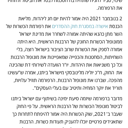
שינוי, סביר להניח שתהיה בה הסכמה לבטל את הביטול ולהחזיר 
את הרפורמה.
2 בנובמבר 2021 היה אמור להיות יום חג ליהדות. מליאת 
הכנסת 
אישרה במסגרת חוק ההסדרים
 את רפורמת הכשרות של 
השר מתן כהנא שהיתה אמורה לשחרר את מדינת ישראל 
ממונופול הכשרות החונק של הרבנות הראשית. היא היתה 
אמורה לספק את הכשרות שרוב הציבור בישראל רוצה, בלי 
השחיתות, הסחטנות והכפייה שמאפיינות את מונופול הרבנות 
וכל כך משניאות את היהדות. יו"ר הוועדה לשירותי דת שהכינה 
את  החוק, ח"כ יוליה מלינובסקי מישראל ביתנו, אמרה ש"עשינו 
מהפכה. שברנו את מונופול הרבנות. הרפורמה תוזיל עלויות, 
תוריד את יוקר המחיה ותיטיב עם בעלי העסקים". 
מדובר ברפורמה שיזמה סיעת ימינה בשיתוף עם ישראל ביתנו 
לביטול מונופול הכשרות של הרבנות הראשית. על פי החוק 
שעבר ב־2021, שוק הכשרות היה אמור להיפתח לתחרות כך 
שתאגידים פרטיים יוכלו להעניק תעודות כשרות. הרבנות 