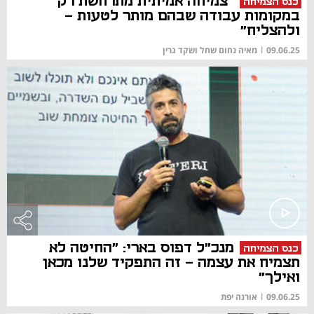
"צמיחה אמיתית מתרחשת רק
כנס הצמיחה
במקומות עבודה שבהם מותר לטעות -
ולהצליח"
09.06.25
|
מאיה נחום שחל ושקד גרין
מנכ"ל דפוס בארי: "החיטה לא
כנס הצמיחה
תצמיח את עצמה – זה התפקיד שלנו מכאן
ואילך"
09.06.25
|
אורנה יפת