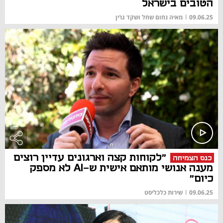
הטובים בישראל
09.06.25
|
מאיה נחום שחל ושקד גרין
"לקוחות קצה וארגונים עדיין רוצים
כנס הצמיחה
מענה אנושי מותאם אישית ש-AI לא מספק
כיום"
09.06.25
|
שירות כלכליסט