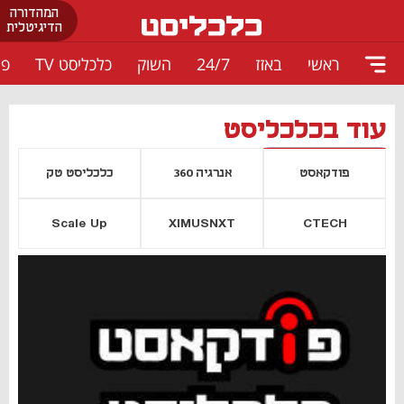
המהדורה
הדיגיטלית
ראשי
באזז
24/7
השוק
כלכליסט TV
פו
עוד בכלכליסט
פודקאסט
אנרגיה 360
כלכליסט טק
Scale Up
XIMUSNXT
CTECH
יסייה חדשה
נפתח בכרטיסייה חדשה