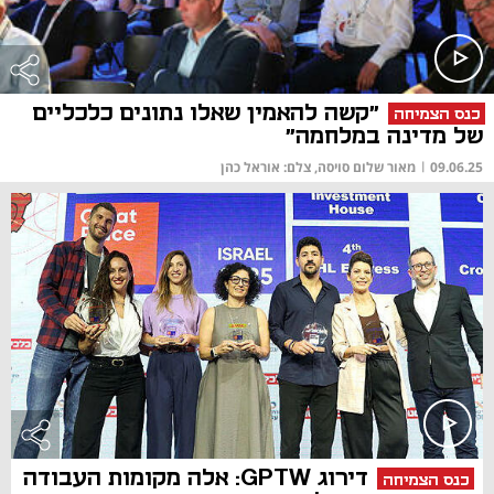
"קשה להאמין שאלו נתונים כלכליים
כנס הצמיחה
של מדינה במלחמה"
09.06.25
|
מאור שלום סויסה, צלם: אוראל כהן
דירוג GPTW: אלה מקומות העבודה
כנס הצמיחה