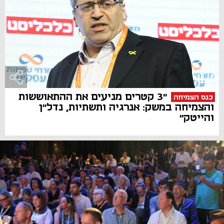
״3 קטרים מניעים את ההתאוששות
כנס הצמיחה
והצמיחה במשק: אנרגיה ותשתיות, נדל״ן
והייטק״