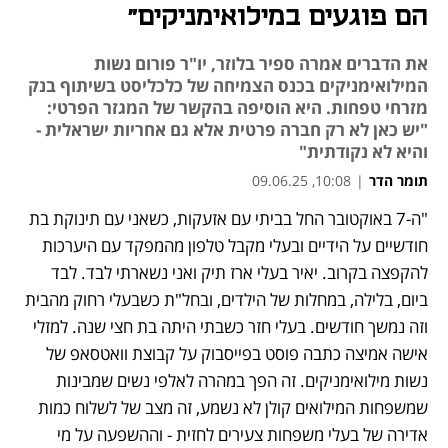
הם פוגעים במילואימניקים"
את הדברים אמרה ספיר בלוזר, יו"ר פורום נשות
המילואימניקים בכנס הצמיחה של כלכליסט בשיתוף בנק
מזרחי טפחות. היא הוסיפה בהקשר של המגזר הפרטי:
"יש כאן לא רק חברה פרטית אלא גם אחריות ישראלית -
והיא לא נקודתית"
תומר הדר
|
10:08, 09.06.25
"ה-7 באוקטובר החל בביתי עם אזעקות, כשאני עם תינוקת בת 
חודשיים על הידיים ובעלי מקבל טלפון מהמפקד עם היערכות 
להקפצה בקרוב. יאיר בעלי ארז תיק ואני נשארתי לבד. לבד 
ביום, בלילה, במחלות של הילדים, ובחל"ת כשבעלי רחוק מהבית 
וזה נמשך חודשים. בעלי חזר כשבתי היתה בת חצי שנה. למזלי 
אישה אמיצה כתבה פוסט בפייסבוק על קבוצת וואטסאפ של 
נשות מילואימניקים. זה הפך במהרה לאלפי נשים שמבינות 
שמשפחות המילואים קולן לא נשמע, זה מצב של לשלוח כמות 
אדירה של בעלי משפחות צעירים לחזית - וההשפעה על מי 