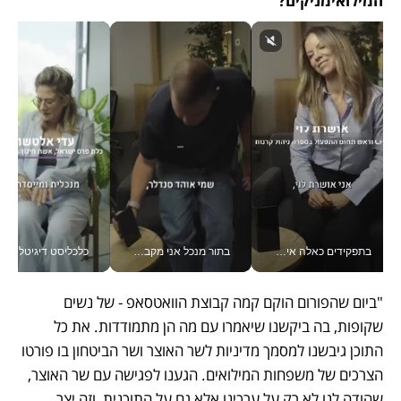
המילואימניקים?
בתפקידים כאלה אי אפשר לחכות: אושרת לוי מניעה השקעות ענק מהטלפון_v
בתור מנכל אני מקבל מאות החלטות ביום, וה- Galaxy Z Fold8 Ultra עוזר לי לחתוך אותן מהר יותר_v
כלכליסט דיגיטל
"ביום שהפורום הוקם קמה קבוצת הוואטסאפ - של נשים 
שקופות, בה ביקשנו שיאמרו עם מה הן מתמודדות. את כל 
התוכן גיבשנו למסמך מדיניות לשר האוצר ושר הביטחון בו פורטו 
הצרכים של משפחות המילואים. הגענו לפגישה עם שר האוצר, 
שהודה לנו לא רק על ערכינו אלא גם על התוכנית, וזה יצר 