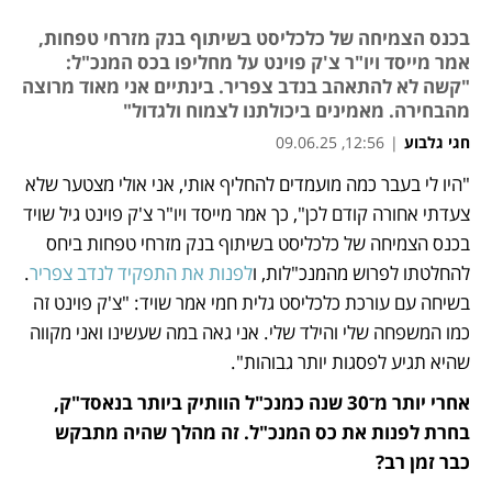
בכנס הצמיחה של כלכליסט בשיתוף בנק מזרחי טפחות,
אמר מייסד ויו"ר צ'ק פוינט על מחליפו בכס המנכ"ל:
"קשה לא להתאהב בנדב צפריר. בינתיים אני מאוד מרוצה
מהבחירה. מאמינים ביכולתנו לצמוח ולגדול"
חגי גלבוע
|
12:56, 09.06.25
"היו לי בעבר כמה מועמדים להחליף אותי, אני אולי מצטער שלא 
נפתח בכרטיסייה חדשה
צעדתי אחורה קודם לכן", כך אמר מייסד ויו"ר צ'ק פוינט גיל שויד 
בכנס הצמיחה של כלכליסט בשיתוף בנק מזרחי טפחות ביחס 
להחלטתו לפרוש מהמנכ"לות, ו
לפנות את התפקיד לנדב צפריר
. 
בשיחה עם עורכת כלכליסט גלית חמי אמר שויד: "צ'ק פוינט זה 
כמו המשפחה שלי והילד שלי. אני גאה במה שעשינו ואני מקווה 
שהיא תגיע לפסגות יותר גבוהות".
אחרי יותר מ־30 שנה כמנכ"ל הוותיק ביותר בנאסד"ק, 
בחרת לפנות את כס המנכ"ל. זה מהלך שהיה מתבקש 
כבר זמן רב?