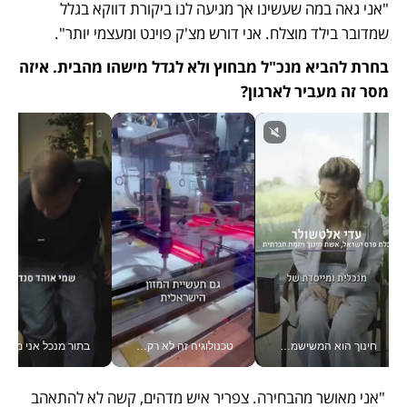
"אני גאה במה שעשינו אך מגיעה לנו ביקורת דווקא בגלל 
שמדובר בילד מוצלח. אני דורש מצ'ק פוינט ומעצמי יותר". 
בחרת להביא מנכ"ל מבחוץ ולא לגדל מישהו מהבית. איזה 
מסר זה מעביר לארגון?
חינוך הוא המשישמה של החיים שלי - V
טכנולוגיה זה לא רק בהייטק: גם תעשיית המזון הישראלית מאמצת כלי AI, אוטומציה וניתוח דאטה בזמן אמת
בתור מנכל אני מקבל מאות הח
 "אני מאושר מהבחירה. צפריר איש מדהים, קשה לא להתאהב 