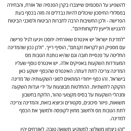
להשפיע על הסכומים שייצברו בקרן הפנסיה של אזרח, והבחירה 
במסלולי החיסכון שיכולים להיות נבדלים זה מזה בכסף בעת 
הפרישה - ולכן החשיבות הרבה לחברות הביטוח ולסוכני הביטוח 
להנגיש ולייעץ ללקוחותיהם".
"למדינת ישראל יש אינטרס שאזרחיה יחסכו ויגיעו לגיל פרישה 
עם מספיק הון לקראת זקנתם", הוסיף רייך. "ולכן נכון שהמדינה 
החליטה על פנסיית חובה וגם שהיא נותנת הטבות מס 
המעודדות השקעות באפיקים אלה. יש אינטרס נוסף שעליו 
המדינה צריכה לתת דעתה: האינטרס שהכסף יושקע כאן 
בישראל. זהו כסף ייחודי המתאים לסוגי השקעותיה של מדינה 
הזקוקה לתשתיות. ההחלטות מבוצעות על ידי ועדות השקעה 
ומנהלי השקעות על בסיס מקצועי טהור, הלוקח בחשבון 
תשואות, פיזור סיכונים, סקטורים וכיוצא בזאת, והמדינה צריכה 
לתת הטבות מס ולחשוב מחוץ לקופסה ולמשוך את הכסף 
למדינה. 
"זהו ניצחון משולש: למשקיע תשואה טובה, לאזרחים יהיו 