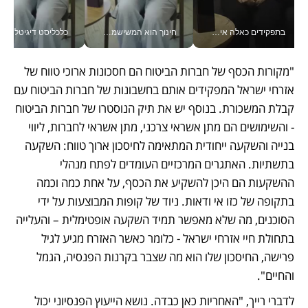
בתפקידים כאלה אי אפשר לחכות: אושרת לוי מניעה השקעות ענק מהטלפון_v
חינוך הוא המשישמה של החיים שלי - V
כלכליסט דיגיטל
"מקורות הכסף של חברות הביטוח הם חסכונות ארוכי טווח של 
אזרחי ישראל המפקידים אותם בחשבונות של חברות הביטוח עם 
קבלת המשכורת. בנוסף יש את תיק הנוסטרו של חברות הביטוח 
- והשימושים הם מתן אשראי צרכני, מתן אשראי לחברות, ליווי 
בנייה והשקעה ייחודית המתאימה לחיסכון ארוך טווח: השקעה 
בתשתיות. האתגרים המרכזיים העומדים לפתח מנהלי 
ההשקעות הם היכן להשקיע את הכסף, על אחת כמה וכמה 
בתקופה של כזו אי ודאות. ניוד של קופות המבוצעות על ידי 
הסוכנים, מה שלא מאפשר תמיד השקעה אופטימלית – והעלייה 
בתחולת חיי אזרחי ישראל - כלומר כאשר האזרח מגיע לגיל 
פרישה, החיסכון שלו הוא מה שצבר בקרנות הפנסיה, הגמל 
והחיים".
לדברי רייך, "האחריות כאן כבדה. נושא הייעוץ הפנסיוני יכול 