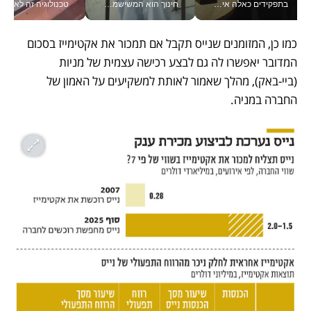
בתפקידים כאלה אי אפשר לחכות: אושרת לוי מניעה השקעות ענק מהטלפון_v
חינוך הוא המשישמה של החיים שלי - V
טכנולוגיה זה לא רק בהייטק: גם תעשיי
כמו כן, המזומנים שנייס תקבל אם תמכור את אקטימייז בסכום 
המדובר יאפשרו לה גם לבצע רכישה עצמית של מניות 
(ביי-באק), מהלך שאמור לאותת למשקיעים על האמון של 
החברה במניה. 