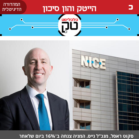
המהדורה
הייטק והון סיכון
הדיגיטלית
סקוט ראסל, מנכ"ל נייס. המניה צנחה ב־16% ביום שלאחר