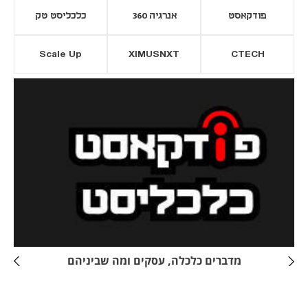
פודקאסט
אנרגיה 360
כלכליסט טק
Scale Up
XIMUSNXT
CTECH
יסייה חדשה
נפתח בכרטיסייה חדשה
מדברים כלכלה, עסקים ומה שביניהם