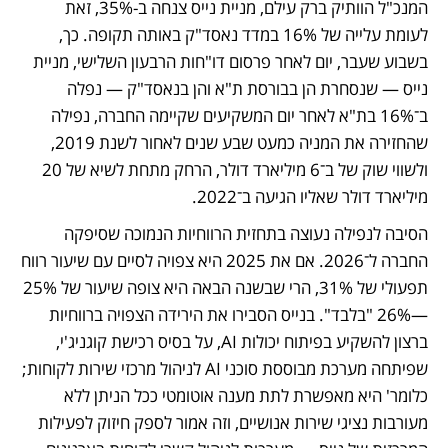
המנכ"ל הוותיק ברק עילם, מניית נייס צנחה ב-35%, זאת 
לעומת עלייה של 16% במדד נאסד"ק באותה תקופה. כך, 
בשבוע שעבר, יום לאחר פרסום דו"חות הרבעון השלישי, מניית 
נייס — שנסחרת הן בבורסת ת"א והן בנאסד"ק — נפלה 
ב־16% בת"א לאחר יום המשקיעים שקיימה החברה, נפילה 
שהחזירה את המניה כמעט שבע שנים לאחור לשנת 2019, 
ולשווי שוק של ב־6 מיליארד דולר, הרחק מתחת לשיא של 20 
מיליארד דולר שאליו הגיעה ב־2022.
הסיבה לנפילה נעוצה בתחזית הרווחיות הנמוכה שסיפקה 
החברה ל־2026. אם את 2025 היא צפויה לסיים עם שיעור רווח 
תפעולי של 31%, הרי שבשנה הבאה היא צופה שיעור של 25%
—26% "בלבד". בנייס הסבירו את הירידה הצפויה ברווחיות 
ברצון להשקיע בפיתוח יכולות AI, על בסיס רכישת קוגניג'י, 
שפיתחה מערכת מבוססת סוכני AI לניהול מרכזי שירות לקוחות; 
כלומר' היא מאפשרת לתת מענה אוטומטי ככל הניתן ללא 
מעורבות נציגי שירות אנושיים, וזה אמור לספק חיזוק לפעילות 