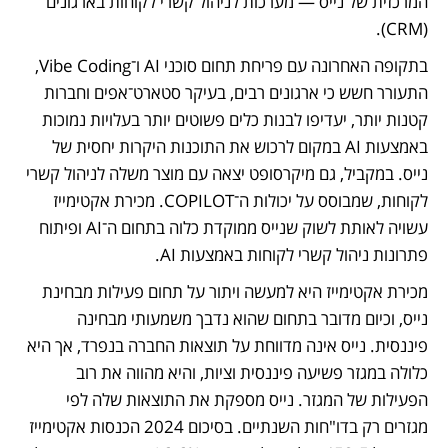
המרכזית של נייס — מערכות לניהול קשרי לקוחות בארגונים 
(CRM). 
בתקופה האחרונה עם פריחת תחום סוכני AI ו־Vibe Coding, 
התעורר חשש כי ארגונים רבים, בעיקר סטארט־אפים וחברות 
קטנות יותר, יעדיפו לבנות כלים פשוטים יותר בעלויות נמוכות 
באמצעות AI במקום לרכוש את התוכנות היקרות יחסית של 
נייס. במקביל, גם מיקרסופט יצאה עם מוצר משלה לניהול קשרי 
לקוחות, שמבוסס על יכולות ה־COPILOT. מכירת אקטימייז 
עשויה לאותת לשוק שנייס ממוקדת כלוה בתחום ה־AI ופיתוח 
פתרונות ניהול קשרי לקוחות באמצעות AI.
מכירת אקטימייז היא למעשה ויתור על תחום פעילות מבחינת 
נייס, וכיום מדובר בתחום שהוא נדבך משמעותי מבחינה 
פיננסית. נייס אינה מדווחת על תוצאות החברה בנפרד, אך היא 
כלולה במגזר פשיעה פיננסית וציות, והיא מהווה את רוב 
הפעילות של המגזר. נייס מספקת את התוצאות שלה לפי 
מגזרים רק בדו"חות השנתיים. בסיכום 2024 הכנסות אקטימייז 