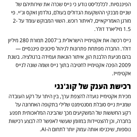
הפיננסיות. לכלכליסט נודע כי נייס שכרה את שירותיהם של 
שניים מבנקי ההשקעות הגדולים בעולם, גולדמן זאקס וג'יי. פי 
מורגן האמריקאיים, לאיתור רוכש. השווי המבוקש עומד על 2-
1.5 מיליארד דולר.
נייס רכשה את אקטימייז הישראלית ב־2007 תמורת 280 מיליון 
דולר. החברה מפתחת פתרונות לניהול סיכונים פיננסיים — 
בהם מניעת הלבנת הון, איתור הונאות ועמידה ברגולציה. בשנת 
2009 הפכה אקטימייז לחטיבה בתוך נייס ושמה שונה לנייס 
אקטימייז.
רכישת הענק של קוג'נגי
מכירת אקטימייז נועדה להצפת ערך, בין היתר על רקע העובדה 
שמניית נייס סובלת מסנטימנט שלילי בתקופה האחרונה על 
רקע החששות של המשקיעים מכך שהבינה המלאכותית תפגע 
בחברה, וכן להצטיידות במזומן שעשוי לאפשר לה לבצע רכישות 
נוספות, שיכניסו אותה עמוק יותר לתחום ה-AI. 