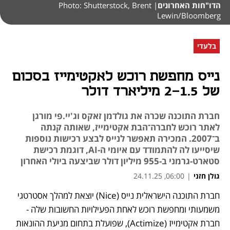
הדו"חות האחרונים
| Photo: Shutterstock, Brent
Lewin/Bloomberg
בלעדי
נייס מחפשת רוכש לאקטימייז בסכום
של 2-1.5 מיליארד דולר
חברת התוכנה שכרה את גולדמן זאקס וג'יי.פי מורגן
לאתר רוכש לחברה־הבת אקטימייז, שאותה קנתה
ב־2007. המכירה תאפשר לנייס לבצע רכישות נוספות
שיסייעו לה להתמודד עם איומי ה-AI, דוגמת רכישת
סטארט-גרמני ב-955 מיליון דולר שביצעה ביולי האחרון
גולן חזני
|
06:00, 24.11.25
חברת התוכנה הישראלית נייס (Nice) יוצאת למהלך אסטרטגי 
משמעותי ומחפשת רוכש לאחת הפעילויות החשובות שלה - 
חברת אקטימייז (Actimize), שפועלת בתחום מניעת ההונאות 