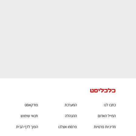
CTech – the
הבית של ההייטק הישראלי
כתבו לנו
המערכת
פודקאסט
המייל האדום
ההנהלה
תנאי שימוש
מדיניות פרטיות
פרסמו אצלנו
הפוך לדף הבית