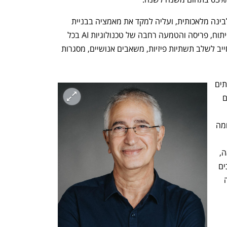
ישראל נמצאת בצומת קריטי בכל הנוגע לבינה מלאכותית, ועליה למקד את מאמציה בבניית 
תשתיות לאומיות ארוכות טווח שיאפשרו פיתוח, פריסה והטמעה רחבה של טכנולוגיות AI בכל 
תחומי המשק. מדובר במהלך מערכתי שחייב לשלב תשתיות פיזיות, משאבים אנושיים, מסגרות 
ברמה התשתיתית, נדרש להקים חוות שרתים 
לאומיות מתקדמות עם יכולות עיבוד נתונים 
משמעותיות באנרגיה המסופקת להן - בדומה 
ובמדינות מובילות באסיה, כגון דרום קוריאה, 
סין, סינגפור והודו. מרכזי נתונים אלה צריכים 
להוות תשתית פתוחה לתעשייה, לאקדמיה 