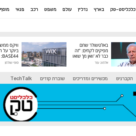
כלכליסט-טק
בארץ
נדל"ן
עולם
משפט
רכב
פנאי
מוסף
באלטשולר שחם
וויקס ממש
מפיקים לקחים: "זה
ביוקר על ר
כבר לא 'וואן מן' שואו
44
של גילעד"
אלמוג עזר
סופי שולמן
מיליון דולר
הקברניט
מכשירים ומדריכים
שוברת קודים
TechTalk