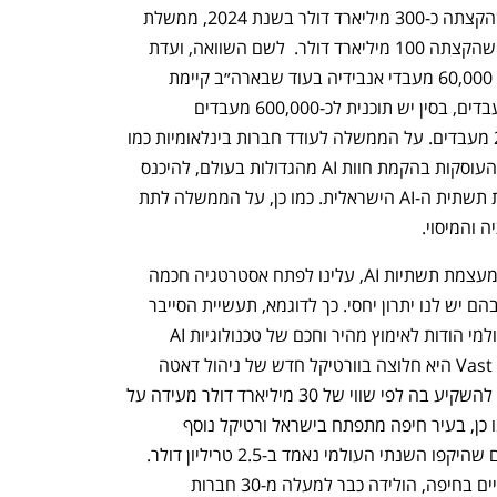
לאומיות בתחום זה כמו ממשלת ארה"ב שהקצתה כ-300 מיליארד דולר בשנת 2024, ממשלת 
סין שהקצתה 120 מיליארד דולר וסעודיה שהקצתה 100 מיליארד דולר.  לשם השוואה, ועדת 
נגל המליצה להקים חוות AI עם כמות של 60,000 מעבדי אנבידיה בעוד שבארה״ב קיימת 
תוכנית להקים חוות שרתים של מיליוני מעבדים, בסין יש תוכנית לכ-600,000 מעבדים 
ובסעודיה תוכנית לסדר גודל של 200,000 מעבדים. על הממשלה לעודד חברות בינלאומיות כמו 
CoreWeave, Crusoe ו-Together.ai, העוסקות בהקמת חוות AI מהגדולות בעולם, להיכנס 
לפעילות רחבת היקף בישראל ולהגדיל את תשתית ה-AI הישראלית. כמו כן, על הממשלה לתת 
 והמיסוי. 
מכיוון שלישראל אין את המשאבים להיות מעצמת תשתיות AI, עלינו לפתח אסטרטגיה חכמה 
שתתמקד בפיתוח ורטיקלים מבוססי AI שבהם יש לנו יתרון יחסי. כך לדוגמא, תעשיית הסייבר 
הישראלית ממשיכה להוביל את השוק העולמי הודות לאימוץ מהיר וחכם של טכנולוגיות AI 
בפתרונות שהקדימו את המתחרים. Vast Data היא חלוצה בוורטיקל חדש של ניהול דאטה 
לאפליקציות AI והכוונה של גוגל ואנבידיה להשקיע בה לפי שווי של 30 מיליארד דולר מעידה על 
הפוטנציאל הכלכלי הגדול של התחום. כמו כן, בעיר חיפה מתפתח בישראל ורטיקל נוסף 
המכונה "כלכלה כחולה" מבוססת AI, תחום שהיקפו השנתי העולמי נאמד ב-2.5 טריליון דולר. 
פעילות זו, שמגובה על ידי מכוני מחקר ימיים בחיפה, הולידה כבר למעלה מ-30 חברות 