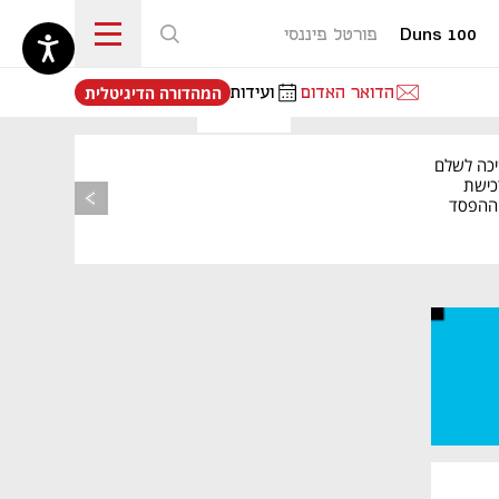
Duns 100
פורטל פיננסי
נפתח בכרטיסייה חדשה
הדואר האדום
ועידות
המהדורה הדיגיטלית
יכה לשלם
כישת
BASE: ההפסד
הרבעוני זינק ל-76