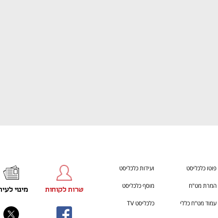
ענף במתח גבוה
מדברים כלכלה, עסקים ומה שב
פוטו כלכליסט
ועידות כלכליסט
המרת מט"ח
מוסף כלכליסט
שרות לקוחות
מינוי לעית
עמוד מט"ח כללי
כלכליסט TV