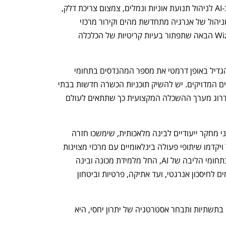
סטארט-אפ שפיתחו טכנולוגיות לשימוש ב-AI לניהול תנועת אוניות ונמלים, צמצום צריכת דלק, 
פתרונות חקלאות ימית, לצד ייצור, אגירה וניהול של אנרגיה מתחדשת מהים וקירור מרכזי 
נתונים ועוד. מתחום זה עשויה לצמוח ה-Wiz הבאה שתפתור בעיות קריטיות של הכלכלה 
כדי שהפוטנציאל הישראלי יתממש, יש להגדיל באופן דרמטי את מספר המהנדסים בתחומי 
החשמל, האלקטרוניקה, המחשוב והמדעים המדויקים. יש להשיק תוכניות הכשרה חדשות בבתי 
הספר, במכללות ובאוניברסיטאות, לצד שדרוג מערך ההשכלה המקצועית כך שתתאים לעולם 
בתחום המחקר, ישראל צריכה להקים מכוני מחקר ייעודיים לבינה מלאכותית, שימשכו חזרה 
מדענים ישראלים מובילים השוהים בחו"ל ויקדמו שיתופי פעולה בינלאומיים עם מרכזי מצוינות 
עולמיים. יש להרחיב את מענקי המחקר בתחומי הליבה של AI, החל מלמידת מכונה ובינה 
גנרטיבית, דרך שבבים ייעודיים ואלגוריתמים לחיסכון אנרגטי, ועד אתיקה, פרטיות וביטחון 
התמונה ברורה: אם ישראל תשקיע עכשיו בתשתיות ותבחר אסטרטגיה של יתרון יחסי, היא 