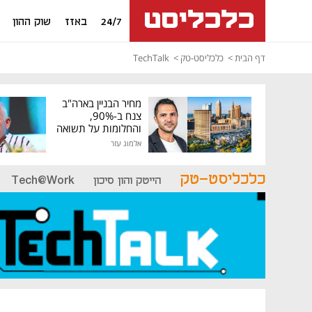
24/7
באזז
שוק ההון
דף הבית
כלכליסט-טק
TechTalk
מחיר הבניין בארה"ב
צנח ב-90%,
והחלומות על תשואה
גבוהה התנפצו
אלמוג עזר
כלכליסט-טק
הייטק והון סיכון
Tech@Work