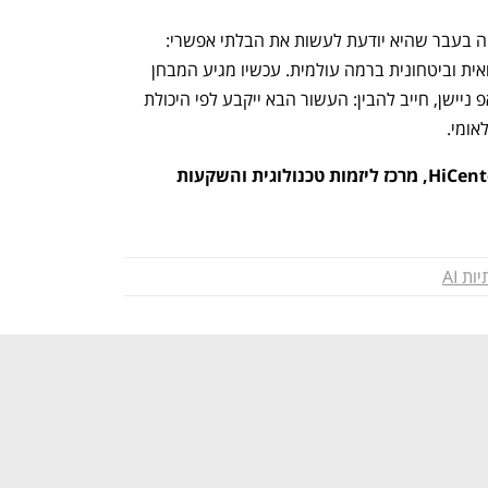
זהו רגע הכרעה. מדינת ישראל כבר הוכיחה בעבר שהיא יודעת לעשות את הבלתי אפשרי: 
מהקמת תעשיית הסייבר ועד חדשנות רפואית וביטחונית ברמה עולמית. עכשיו מגיע המבחן 
הבא. מי שרוצה להמשיך להיות סטארט-אפ ניישן, חייב להבין: העשור הבא ייקבע לפי היכולת 
ומי. 
ליאור חנוכה הוא מנכ"ל HiCenter Ventures, מרכז ליזמות טכנולוגית והשקעות 
ת AI
נפתח בכרטיסייה חדשה
נפתח בכרטיסייה חדשה