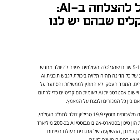
הנתיב של ישראל להצלחה ב-AI:
לים שבהם יש לנו
ממשלות ברחבי העולם הבינו כבר לפני 5-10 שנים שהכלכלה העולמית צפויה להיוולד מחדש 
ככלכלת AI ועוצמתה הכלכלית והתחרותית של כל מדינה תהיה תלויה ביכולת לגבש תוכנית AI 
לאומית בהשקעה של מאות מיליארדי דולרים. המגזר העסקי לא המתין לממשלות והסתער על 
היעד במימון פרטי, אך לכל ברור, שגיבוש ויישום אסטרטגיית AI לאומית הם קריטיים כדי לרתום 
ם בין כל המגזרים ולנצח על המאמץ. 
הבוננזה הכלכלית ברורה: על פי IDC, בינה מלאכותית תוסיף 19.9 טריליון דולר לתמ"ג העולמי. 
בשנת 2025 יסתכמו ההשקעות של קרנות הון סיכון בסטארט-אפים מבוססי AI בכ-200 מיליארד 
דולר, המהווים 53% מכלל ההשקעות שלהן. כמו כן, ההשקעה של ארגונים בעולם בפיתוח 