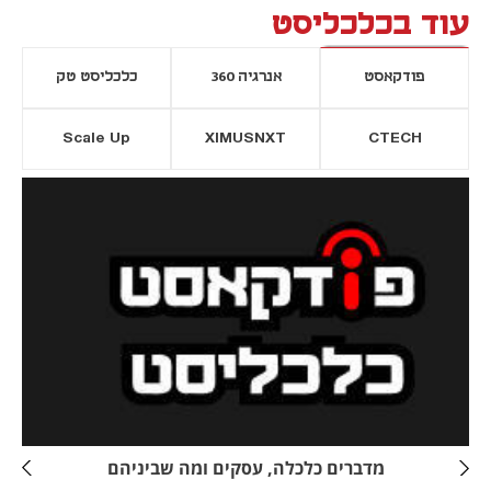
עוד בכלכליסט
פודקאסט
אנרגיה 360
כלכליסט טק
Scale Up
XIMUSNXT
CTECH
יסייה חדשה
נפתח בכרטיסייה חדשה
מדברים כלכלה, עסקים ומה שביניהם