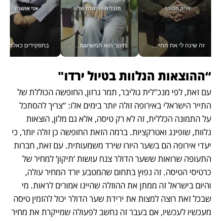
זה שינה לי את החיים: איך עידו איז'ק הופך את הסמארטפון לכלי צילום מקצועי_v
חינוך הוא המשישמה של החיים שלי - V
בתפקידים כאלה אי אפשר לח
“ההוצאות הנלוות בטיול ירדו"
עם זאת, לפי מנכ"לית גוליבר, תמר גרזון, החופשה הכוללת של 
התייר הישראלי באירופה זולה יותר בימים אלו: "צריך להסתכל 
על התמונה הכללית, זה לא רק טיסה, אלא גם מלון, הוצאות 
נלוות, שופינג ואטרקציות. ברמה הזאת החופשה כן זולה יותר, כי 
יעדי אירופה הם בשער היורו שירד משמעותית. עם זאת, חברות 
התעופה שרואות ששער הדולר צנח עושות ‘תיקון’ למחיר של 
כרטיסי הטיסה. זה נפוץ בתחום שהמטבע יורד המחיר עולה, 
והיום בישראל זה ממתן את ההוזלה שהיינו אמורים לראות. מי 
שבכל זאת רוצה למצות את ירידת שער הדולר יכול להזמין טיסה 
מעכשיו לעכשיו, אם בעבר זה נחשב לפעולה שמייקרת את מחיר 