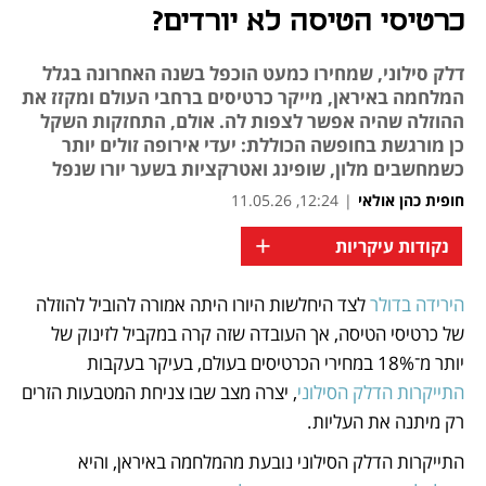
כרטיסי הטיסה לא יורדים?
דלק סילוני, שמחירו כמעט הוכפל בשנה האחרונה בגלל
המלחמה באיראן, מייקר כרטיסים ברחבי העולם ומקזז את
ההוזלה שהיה אפשר לצפות לה. אולם, התחזקות השקל
כן מורגשת בחופשה הכוללת: יעדי אירופה זולים יותר
כשמחשבים מלון, שופינג ואטרקציות בשער יורו שנפל
חופית כהן אולאי
|
12:24, 11.05.26
+
נקודות עיקריות
הירידה בדולר
 לצד היחלשות היורו היתה אמורה להוביל להוזלה 
נפתח בכרטיסייה חדשה
נפתח בכרטיסייה חדשה
נפתח בכרטיסייה חדשה
של כרטיסי הטיסה, אך העובדה שזה קרה במקביל לזינוק של 
יותר מ־18% במחירי הכרטיסים בעולם, בעיקר בעקבות 
התייקרות הדלק הסילוני
, יצרה מצב שבו צניחת המטבעות הזרים 
רק מיתנה את העליות. 
התייקרות הדלק הסילוני נובעת מהמלחמה באיראן, והיא 