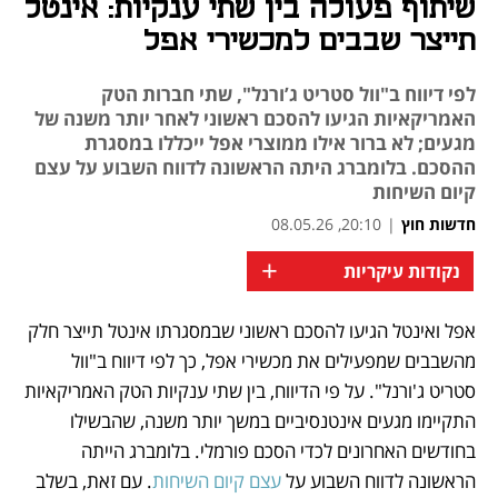
שיתוף פעולה בין שתי ענקיות: אינטל
תייצר שבבים למכשירי אפל
לפי דיווח ב"וול סטריט ג’ורנל", שתי חברות הטק
האמריקאיות הגיעו להסכם ראשוני לאחר יותר משנה של
מגעים; לא ברור אילו ממוצרי אפל ייכללו במסגרת
ההסכם. בלומברג היתה הראשונה לדווח השבוע על עצם
קיום השיחות
חדשות חוץ
|
20:10, 08.05.26
+
נקודות עיקריות
אפל ואינטל הגיעו להסכם ראשוני שבמסגרתו אינטל תייצר חלק 
נפתח בכרטיסייה חדשה
נפתח בכרטיסייה חדשה
נפתח בכרטיסייה חדשה
נפתח בכרטיסייה חדשה
מהשבבים שמפעילים את מכשירי אפל, כך לפי דיווח ב"וול 
סטריט ג'ורנל". על פי הדיווח, בין שתי ענקיות הטק האמריקאיות 
התקיימו מגעים אינטנסיביים במשך יותר משנה, שהבשילו 
בחודשים האחרונים לכדי הסכם פורמלי. בלומברג הייתה 
הראשונה לדווח השבוע על 
עצם קיום השיחות
. עם זאת, בשלב 