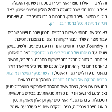
זה לא ברור אילו ממוצרי אפל ייכללו במסגרת שיתוף הפעולה. 
אפל מייצרת מדי שנה למעלה מ־200 מיליון מכשירי אייפון, לצד 
מיליוני מחשבי אייפד ומק. החברות סירבו להגיב לדיווח, שאחריו 
זינקה מניית אינטל במסחר בניו יורק
. 
לאינטל שני תחומי פעילות מרכזיים: תכנון שבבים וייצור שבבים 
עבור מוצריה שלה ועבור לקוחות חיצוניים במסגרת חטיבת 
ה־Foundry. שני התחומים התמודדו עם ביצועים חלשים במשך 
שנים, עד 
כניסתו של המנכ״ל ליפ בו טן לתפקיד
 באביב האחרון, 
אז התחייב להוביל מהלך רחב לשיקום החברה. במקביל, ממשל 
טראמפ חתם בקיץ האחרון על הסכם שהמיר כ־9 מיליארד דולר 
במענקים פדרליים למניות אינטל, 
מה שהעניק לממשלת ארצות 
הברית החזקה של כ־10% בחברה
. המהלך תרם להאצת 
המגעים עם אפל, לאחר ששר המסחר האמריקאי הווארד לוטניק 
(Howard Lutnick) קיים סדרת פגישות עם בכירים בתעשיית 
הטכנולוגיה, בהם מנכ"ל אפל טים קוק וכן אלון מאסק וג'נסן 
הואנג מייסד אנבידיה, בניסיון לקדם שיתופי פעולה עם אינטל.