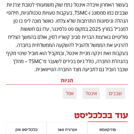
בעשור האחרון איבדה אינטל נתח שוק משמעותי לטובת יצרניות 
שבבים כמו סמסונג ו-TSMC, בעקבות טעויות טכנולוגיות, חילופי 
הנהלה וניסיונות התרחבות שלא צלחו. כאשר מונה ליפ בו טן 
למנכ״ל במרץ 2025 במקום פט גלסינגר, עלו גם חששות 
פוליטיים בארצות הברית סביב קשריו לסין, אולם בהמשך הצליח 
להרגיע את הממשל ולהוביל להשקעה הממשלתית בחברה. 
בעקבות זאת זינקה מניית אינטל, ובמקביל הוא מוביל שינוי מקיף 
בהנהלת החברה, כולל גיוס בכירים לשעבר מ־TSMC – מהלך 
שכבר הוביל גם לתביעה מצד החברה הטייוואנית.
תגיות
שבבים
אינטל
אפל
עוד בכלכליסט
פודקאסט
אנרגיה 360
כלכליסט טק