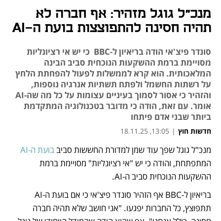
מנכ"ל גוגל מזהיר: אף חברה לא
תהיה חסינה להתפוצצות בועת ה-AI
סונדר פיצ'אי הודה בריאיון ל-BBC כי יש אי רציונליות
מסויימת ברמת ההשקעות הנוכחית סביב הבינה
המלאכותית. הוא קרא לממשלות לפעול להפחתת הלחץ
על רשתות החשמל ולפתח תשתיות אנרגיה נוספות,
והזהיר כי אסור לסמוך בעיניים עצומות על כל מה שה-AI
אומר. עם זאת, הודה כי מדובר בטכנולוגיה המתקדמת
ביותר שבני אדם פיתחו
חדשות חוץ
|
13:05, 18.11.25
מנכ"ל גוגל שפך עוד שמן למדורת החששות סביב 
בועת ה-AI
נפתח בכרטיסייה חדשה
נפתח בכרטיסייה חדשה
המתפתחת, והודה כי יש "אי רציונליות" מסויימת ברמת 
ההשקעות הנוכחית סביב ה-AI. 
בריאיון ל-BBC אף הזהיר סונדר פיצ'אי כי אם בועת ה-AI 
תתפוצץ, כל החברות יפגעו. "אני חושב שלא תהיה חברה 