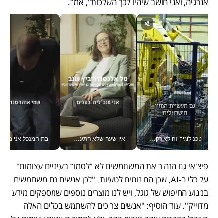
אנרגיה, ואני חושב שיהיו לכך השלכות", אמר. 
טכנולוגיה זה לא רק בהייטק: גם תעשיית המזון הישראלית מאמצת כלי AI, אוטומציה וניתוח דאטה בזמן אמת
אין שעה שלא התעסקתי במשבר - טל אלכסנדרוביץ’ שגב מנהלת משברים תקשורתיים מכל מקום עם ה- Galaxy Z Fold8 Ultra שלה_v
בתור מנכל אני מקבל מאות הח
פיצ'אי גם הזהיר את המשתמשים לא "לסמוך בעיניים עצומות" 
על כלי ה-AI, שכן הם נוטים לטעיות. "לכן אנשים גם משתמשים 
במנוע החיפוש של גוגל, ויש לנו מוצרים נוספים שמספקים מידע 
מדוייק". עוד הוסיף: "אנשים צריכים להשתמש בכלים האלה 