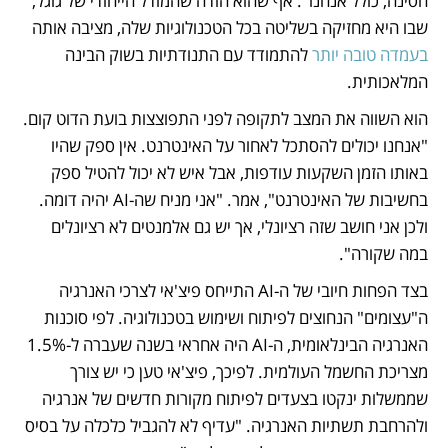
חסינה, כולל אנחנו". אף שהוא הודה שהמודל הייחודי של גוגל, 
שבו היא מחזיקה בשליטה בכל הטכנולוגיות שלה, מציבה אותה 
בעמדה טובה יותר
 להתמודד עם התנודתיות בשוק הבינה 
המלאכותית. 
הוא השווה את המצב לתקופה לפני התפוצצות בועת הדוט קום. 
"אנחנו יכולים להסתכל לאחור על האינטרנט. אין ספק שהיו 
באותו הזמן השקעות עודפות, אבל איש לא יכול להטיל ספק 
בחשיבות של האינטרנט", אמר. "אני מניח שה-AI יהיה דומה. 
ולכן אני חושב שזה רציונלי, אך יש גם אלמנטים לא רציונלים 
במה שקורה". 
בצד הפחות חיובי של ה-AI התייחס פיצ'אי לצרכי האנרגיה 
ה"עצומים" הנחוצים לפיתוח ושימוש בטכנולוגיה. לפי סוכנות 
האנרגיה הבינלאומית, ה-AI היה אחראי בשנה שעברה ל-1.5% 
מצריכת החשמל העולמית. לפיכך, פיצ'אי טען כי יש צורך 
שממשלות ינקטו בצעדים לפיתוח מקורות חדשים של אנרגיה 
ולהרחבת תשתיות האנרגיה. "עדיף לא להגביל כלכלה על בסיס 