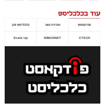
עוד בכלכליסט
פודקאסט
אנרגיה 360
כלכליסט טק
Scale Up
XIMUSNXT
CTECH
יסייה חדשה
נפתח בכרטיסייה חדשה