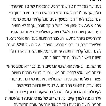
לענן של גוגל לקח 12 שנה להגיע להכנסות של 10 מיליארד 
דולר, אך את 10 מיליארד הדולר הבאים גוגל הוסיפה בתוך חצי 
שנה בלבד לאחר מכן. במשך שנים גוגל קלאוד נתפס כמפגר 
אחרי AWS של אמזון ואז'ור של מיקרוסופט, אך זה לא המצב 
כעת. הענן צומח בכ־34% בשנה, והשלים את אחד המהפכים 
הדרמטיים ביותר בתעשייה. צבר ההזמנות בענן התפוצץ ל־155 
מיליארד דולר, נכון לסוף הרבעון האחרון, עלייה של 82% משנה 
לשנה. גוגל קלאוד חתמה על יותר עסקאות של מיליארד דולר 
השנה מאשר בשנתיים הקודמות ביחד.
מה שמעניין באמת הוא שינוי הנרטיב. הענן כבר לא מסובסד על 
ידי החיפוש אלא להפך. החיפוש, יוטיוב וג׳מיני צורכים כמויות 
עצומות של מחשוב פנימי, שממלאות את מרכזי הנתונים עוד 
לפני שלקוח חיצוני אחד מגיע. לגוגל יש ודאות בביקושים 
לקיבולת שהיא בונה, ולכן הגדלת ההשקעות בענן אינה הימור 
אלא מענה לצורך קיים. כך, השילוב של צורכי הבינה המלאכותית 
הפנימיים של גוגל עם גוגל קלאוד יוצר את אופק ההשקעה 