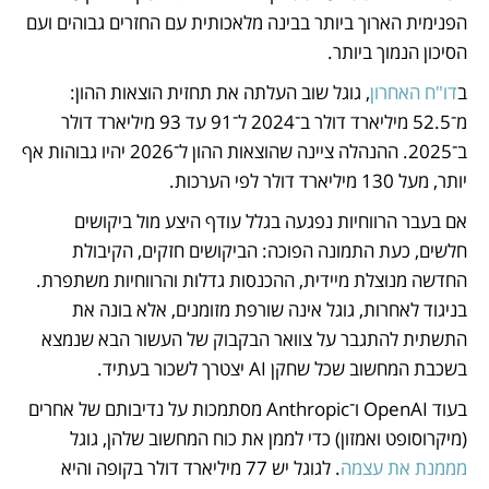
הפנימית הארוך ביותר בבינה מלאכותית עם החזרים גבוהים ועם 
הסיכון הנמוך ביותר.
ב
דו"ח האחרון
, גוגל שוב העלתה את תחזית הוצאות ההון: 
מ־52.5 מיליארד דולר ב־2024 ל־91 עד 93 מיליארד דולר 
ב־2025. ההנהלה ציינה שהוצאות ההון ל־2026 יהיו גבוהות אף 
יותר, מעל 130 מיליארד דולר לפי הערכות.
אם בעבר הרווחיות נפגעה בגלל עודף היצע מול ביקושים 
חלשים, כעת התמונה הפוכה: הביקושים חזקים, הקיבולת 
החדשה מנוצלת מיידית, ההכנסות גדלות והרווחיות משתפרת. 
בניגוד לאחרות, גוגל אינה שורפת מזומנים, אלא בונה את 
התשתית להתגבר על צוואר הבקבוק של העשור הבא שנמצא 
בשכבת המחשוב שכל שחקן AI יצטרך לשכור בעתיד.
בעוד OpenAI ו־Anthropic מסתמכות על נדיבותם של אחרים 
(מיקרוסופט ואמזון) כדי לממן את כוח המחשוב שלהן, גוגל 
מממנת את עצמה
. לגוגל יש 77 מיליארד דולר בקופה והיא 