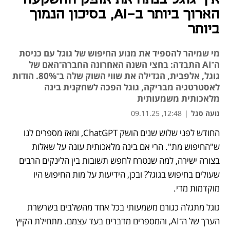
הארוך ביותר ב-AI, בסיכון הנמוך
ביותר
מי שמיהר להספיד את מנוע החיפוש של גוגל עם כניסת
ה־AI התבדה: בחצי השנה האחרונה החברה־האם של
גוגל, אלפבית, הגדילה את שווי השוק שלה ב־80%. הודות
לאסטרטגיה מבריקה, גוגל הפכה לשחקנית בינה
מלאכותית משמעותית
נועה סגל
|
12:48, 09.11.25
החודש לפני שלוש שנים הושק ChatGPT, ומאז מספרים לנו 
נפתח בכרטיסייה חדשה
נפתח בכרטיסייה חדשה
נפתח בכרטיסייה חדשה
נפתח בכרטיסייה חדשה
ש"החיפוש מת". הרי אם בינה מלאכותית עונה על שאלות 
בצורה ישירה, למה שנטרח לחפש תשובות בין הלינקים הרבים 
שעולים בחיפוש בגוגל? ובכן, הידיעות על מות החיפוש היו 
מוקדמות מדי. 
גוגל מתגלה כגורם משמעותי בכל אחד מהשלבים בשרשרת 
הערך של ה־AI, והמספרים מדברים בעד עצמם. מתחילת הקיץ 