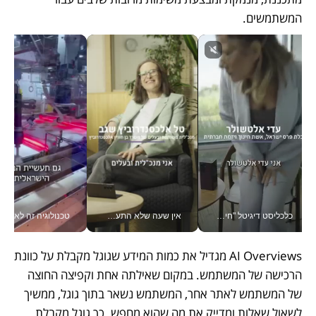
המשתמשים.
כלכליסט דיגיטל "חינוך הוא המשימה של החיים שלי"_v
אין שעה שלא התעסקתי במשבר - טל אלכסנדרוביץ’ שגב מנהלת משברים תקשורתיים מכל מקום עם ה- Galaxy Z Fold8 Ultra שלה_v
טכנולוגיה זה לא רק בהייטק: גם תעשיי
AI Overviews מגדיל את כמות המידע שגוגל מקבלת על כוונת 
הרכישה של המשתמש. במקום שאילתה אחת וקפיצה החוצה 
של המשתמש לאתר אחר, המשתמש נשאר בתוך גוגל, ממשיך 
לשאול שאלות ומדייק את מה שהוא מחפש. כך גוגל מקבלת 