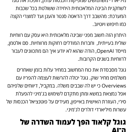
מיליארדי משתמשים שמפיקות הכנסות עתק, הופכת את גוגל 
לשחקנית הבינה המלאכותית היחידה ששולטת בכל שכבות 
המערכת: מהשבב דרך הדאטה סנטר והענן ועד למוצרי הקצה 
כמו חיפוש ויוטיוב.
היתרון הזה חשוב מפני שבינה מלאכותית היא עסק עם רווחיות 
שולית בעייתית,  וחברות המודלים רחוקות מרווחיות. סם אלטמן, 
מייסד OpenAI, הודה שהוא לא יודע איך הם מתכוונים לעבור 
לרווחיות בשנים הקרובות.
גוגל מסבסדת את כוח המחשוב במחיר עלות בזמן שאחרים 
משלמים מחיר שוק. גוגל יכולה להרשות לעצמה להפריז עם 
Overviews כי יש לה שבבים משלה. במקביל, דיווחים שלפיהם 
אפל נמצאת במשא ומתן מתקדם לשימוש בג'מיני להפעלת 
סירי, העוזרת האישית באייפון, מעידים על פוטנציאל הכנסות של 
עשרות מיליארדי דולרים לג'מיני.
גוגל קלאוד הפך לעמוד השדרה של 
ה־AI