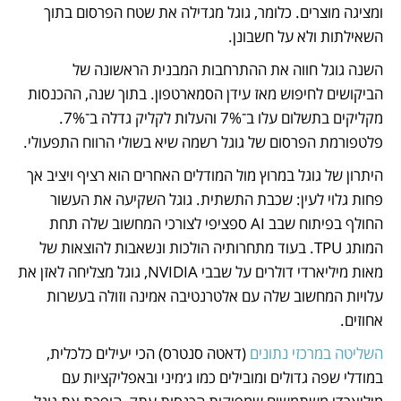
ומציגה מוצרים. כלומר, גוגל מגדילה את שטח הפרסום בתוך 
השאילתות ולא על חשבונן.
השנה גוגל חווה את ההתרחבות המבנית הראשונה של 
הביקושים לחיפוש מאז עידן הסמארטפון. בתוך שנה, ההכנסות 
מקליקים בתשלום עלו ב־7% והעלות לקליק גדלה ב־7%. 
פלטפורמת הפרסום של גוגל רשמה שיא בשולי הרווח התפעולי. 
היתרון של גוגל במרוץ מול המודלים האחרים הוא רציף ויציב אך 
פחות גלוי לעין: שכבת התשתית. גוגל השקיעה את העשור 
החולף בפיתוח שבב AI ספציפי לצורכי המחשוב שלה תחת 
המותג TPU. בעוד מתחרותיה הולכות ונשאבות להוצאות של 
מאות מיליארדי דולרים על שבבי NVIDIA, גוגל מצליחה לאזן את 
עלויות המחשוב שלה עם אלטרנטיבה אמינה וזולה בעשרות 
אחוזים. 
השליטה במרכזי נתונים
 (דאטה סנטרס) הכי יעילים כלכלית, 
במודלי שפה גדולים ומובילים כמו ג׳מיני ובאפליקציות עם 