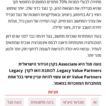
מחזירה לבעלי המניות 70% מתזרים המזומנים החופשי תוך 
שהיא מגדילה את הוצאות ההון. כך נוצר כדור שלג: יותר שימוש 
רווחי ב־AI בחיפוש, ביוטיוב ובאפליקציות השונות של גוגל מגדיל 
את צורכי המחשוב הפנימיים, קנה המידה של הענן גדל, ועלות 
יחידת השבב יורדת, וחוזר חלילה.
בעוד המתחרות שוכרות מחשוב, גוגל זיהתה כבר לפני שנים לאן 
הטכנולוגיה מתפתחת ודאגה לבסס אינטגרציה אנכית שתתאים 
לעתיד. עכשיו היא יכולה להרשות לעצמה לדחוף חזק יותר ולנוע 
מהר יותר.
נועה סגל היא Associate בקרן הגידור הישראלית 
Legacy Value Partners. לכותבת ו/או לקרן Legacy 
Value Partners יש או עשוי להיות עניין אישי בכל אחת 
מהחברות המוזכרות במאמר.
תגיות
AI
סונדאר פיצ'אי
בינה מלאכותית
נועה סגל