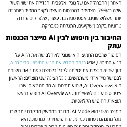
האחרון החברה־האם של גוגל, אלפבית, הגדילה את שווי השוק 
שלה ב־79%. הצמיחה בהכנסות הואצה לקצב המהיר ביותר זה 
יותר משלוש שנים. אסטרטגיה בת עשור, שלפרקים עוררה 
טרוניות בקרב משקיעים, התגלתה כמבריקה.
החיבור בין חיפוש לבין AI מייצר הכנסות 
עתק
הסיפור שרבים החמיצו הוא שגוגל לא הלבישה את ה־AI על 
מנוע החיפוש, אלא 
בנתה מחדש את מנוע החיפוש סביב ה־AI
. 
תוך שהיא מנצלת את יכולתה לקבל בלחיצת כפתור את תשומת 
לבם של מיליארדי משתמשים, גוגל הציגה שני מוצרים: הראשון 
הוא AI Overviews, שהוא תמצות AI הדומה לאופן שבו 
צ׳טבוטים עונים לשאילתות. AI Overviews מופיע בראש 
תוצאות החיפוש הקלאסיות.
המוצר השני הוא AI Mode. מדובר בממשק מתקדם יותר שבו 
גוגל מתנהגת פחות כמו מנוע חיפוש ויותר כמו סוכן. היא 
מתכננת, מנמקת ומבצעת משימות מרובות שלבים עבור 