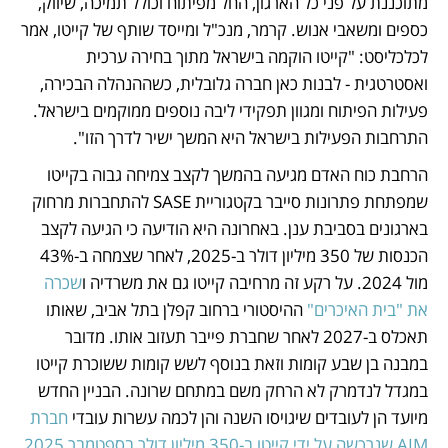
מתוכננת על פני כל הארגון, החל מפיתוח וכולל תמיכה, שיווק, 
כספים ומשאבי אנוש. קרמר, מנכ"ל ומייסד שותף של קייטו, אמר 
לכלכליסט: "קייטו הוקמה בישראל מתוך בחירה ערכית 
ואסטרטגית - לבנות כאן חברה גלובלית, כשההנהלה הבכירה, 
פעילות הפיתוח ומגוון תפקידי ליבה נוספים ממוקמים בישראל. 
התרחבות הפעילות בישראל היא המשך ישיר לדרך הזו". 
הרחבת כוח האדם מגיעה בהמשך לקצב צמיחה גבוה בקייטו 
שמפתחת פתרונות סייבר בקטגוריית SASE להתחברות מרחוק 
בארגונים בסביבת ענן. באחרונה היא הודיעה כי הגיעה לקצב 
הכנסות של 350 מיליון דולר ב-2025, לאחר שצמחה ב-43% 
מול 2024. על רקע זה מרחיבה קייטו גם את משרדיה ו
שכרה 
את "בית האיכרים"
 ההיסטורי ברחוב קפלן בתל אביב, שאותו 
תאכלס ב-2027 לאחר שחברת פייבר תעזוב אותו. מדובר 
במבנה בן שבע קומות וזאת בנוסף לשש קומות ששוכרת קייטו 
במגדל לנדמרק לא הרחק משם במתחם שרונה. הבניין החדש 
מיועד הן לעובדים שיגויסו השנה והן לכמה עשרות עובדי 
חברת 
AIM שנרכשה על ידי קייטו ב-350 מיליון דולר בספטמבר 2025
, 