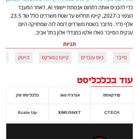
כדי להכניס אותה לתחום אבטחת יישומי AI. לאחר המעבר 
הצפוי ב-2027, קייטו תחלוש על שטח משרדים כולל של 23.5 
אלף מ"ר. מדובר בשטח משרדים דומה לזה שמחזיקה היום 
ענקית הסייבר פאלו אלטו במגדלי אלון בתל אביב. 
תגיות
סייבר
גיוס עובדים
קייטו נטוורקס
הייטק
שלמ
עוד בכלכליסט
פודקאסט
אנרגיה 360
כלכליסט טק
Scale Up
XIMUSNXT
CTECH
יסייה חדשה
נפתח בכרטיסייה חדשה