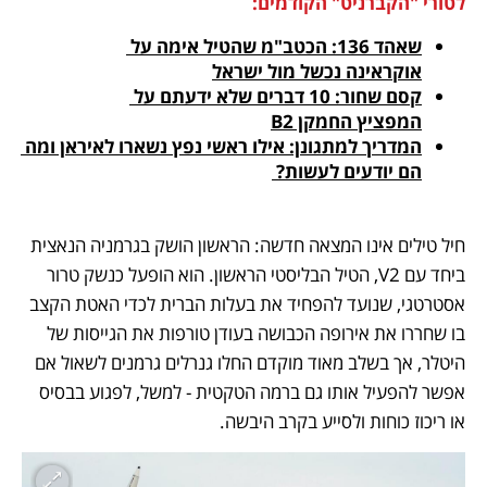
לטורי "הקברניט" הקודמים:
שאהד 136: הכטב"מ שהטיל אימה על 
אוקראינה נכשל מול ישראל
קסם שחור: 10 דברים שלא ידעתם על 
המפציץ החמקן B2
המדריך למתגונן: אילו ראשי נפץ נשארו לאיראן ומה 
הם יודעים לעשות? 
חיל טילים אינו המצאה חדשה: הראשון הושק בגרמניה הנאצית 
ביחד עם V2, הטיל הבליסטי הראשון. הוא הופעל כנשק טרור 
אסטרטגי, שנועד להפחיד את בעלות הברית לכדי האטת הקצב 
בו שחררו את אירופה הכבושה בעודן טורפות את הגייסות של 
היטלר, אך בשלב מאוד מוקדם החלו גנרלים גרמנים לשאול אם 
אפשר להפעיל אותו גם ברמה הטקטית - למשל, לפגוע בבסיס 
או ריכוז כוחות ולסייע בקרב היבשה. 