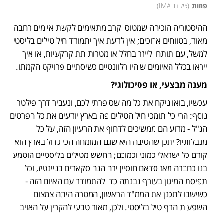
פחות
(
צילום: IMA
)
ההיסטוריה הוכיחה שמטוסי קרב מתאימים לקשת איומים רחבה 
מאוד, בטווחים ארוכים; אין לדעת איך יתמודד חיל טילים בליסטי 
למשל, עם תותחי לייזר בחלל או מטרות תת קרקעיות, או איך 
ייראו בכלל האיומים שיהיו רלוונטיים כשיסתיים פרויקט הקמתו. 
מענה מבצעי, או פסיכולוגי?
עכשיו, בואו ניקח את כל מה שסיפרתי לכם, ונעביר דרך פילטר 
נוסף: הרי כל תומכי חיל הטילים פה בארץ יודעים את כל הפרטים 
הנ"ל - מדוע הם ממשיכים לדחוף את הרעיון הזה, על כל 
מגבלותיו? יתכן שהסיבה היא שגם המומחה הכי גדול בארץ הוא 
קודם כל ישראלי כמוני וכמוכם; החשש מטילים בליסטיים הוטמע 
בנו כחברה מאז סדאם חוסיין ירה הנה סקאדים בניינטיז, וכל 
תפיסת המיגון בעורף נבנתה כדי להתמודד עם האיום הזה - 
כשישבו לתכנן את הממ"ד הראשון, המטרה היתה צמצום 
השפעות הדף טיל בליסטי. ולכן, מאוד טבעי להקרין על האויב 