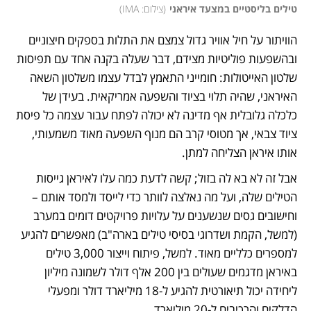
טילים בליסטיים במצעד איראני
(
צילום: IMA
)
הוויתור על חיל אוויר גדול צמצם את התלות בספקים חיצוניים 
ובהשפעות פוליטיות מצידם, דבר שעלה בקנה אחד עם תפיסות 
שלטון האייטולות: חומייני התאמץ לבדל עצמו משלטון השאה 
האיראני, שהיה תלוי בציוד והשפעה אמריקאית. בעידן של 
כלכלה גלובלית אף מדינה לא יכולה לפתח עבור עצמה כל פיסת 
ציוד צבאי, אך מטוסי קרב הם מנוף השפעה מאוד משמעותי, 
אותו איראן הצליחה למתן. 
אבל זה לא בא לה בזול; קשה לדעת כמה עלו לאיראן גייסות 
הטילים שלה, ועל מה נאלצה לוותר כדי לייסד ולמסד אותם – 
וחישובים גסים שנשענים על עלויות פרויקטים דומים במערב 
(למשל, הקמת ושדרוגי בסיסי טילים בארה"ב) מאפשרים להגיע 
למספרים כלליים מאוד. למשל, פיתוח וייצור 3,000 טילים 
באיראן מדגמים שעולים בין 200 אלף דולר לשמונה מיליון 
ליחידה יכול תיאורטית להגיע ל-18 מיליארד דולר ומפעלי 
הדלקים והרכיבים ל-20 מיליארד. 