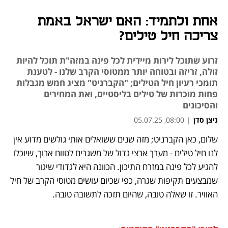
אחת ולתמיד: האם ישראל באמת
צריכה חיל טילים?
זרוע שתוכל לירות מיידית לכל פינה במזה"ת תוכל להיות
זולה, זריזה ובטוחה יותר ממטוסי הקרב שלנו - לטענת
תומכי רעיון חיל הטילים; "הקברניט" מציג חמש מגבלות
פחות מוכרות של טילים בליסטיים, ואת המחירים
והסיכונים
ניצן סדן
|
08:00, 05.07.25
שלום, כאן הקברניט; מזה שנים ששואלים אותי גולשים מדוע אין 
נפתח בכרטיסייה חדשה
נפתח בכרטיסייה חדשה
נפתח בכרטיסייה חדשה
לנו חיל טילים - מערך ארצי גדול של משגרים לטווח ארוך, שיוכלו 
להגיע לכל פינה במזרח התיכון. הכוונה היא לגדודי שיגור 
שמבצעים תקיפות שגרה, כפי שכיום עושים מטוסי הקרב של חיל 
האוויר. זו שאלה טובה, שהיום תזכה לתשובה טובה. 