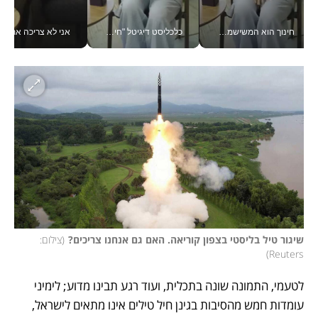
כלכליסט דיגיטל "חינוך הוא המשימה של החיים שלי"_v
אני לא צריכה את המשרד: רונית שרעבי-חדד מנהלת ארגון של 30000 עובדים מכל מקום_v
זה שינה לי את החיים: 
שיגור טיל בליסטי בצפון קוריאה. האם גם אנחנו צריכים?
(
צילום: 
)
Reuters
לטעמי, התמונה שונה בתכלית, ועוד רגע תבינו מדוע; לימיני 
עומדות חמש מהסיבות בגינן חיל טילים אינו מתאים לישראל, 