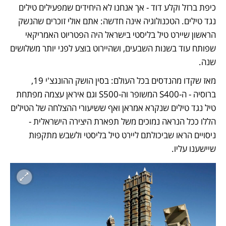
כיפת ברזל וקלע דוד - אך אנחנו לא היחידים שמפעילים טילים 
נגד טילים. הטכנולוגיה אינה חדשה: אתם אולי זוכרים שהנשק 
הראשון שיירט טיל בליסטי בישראל היה הפטריוט האמריקאי 
שפותח עוד בשנות השבעים, ושהיירוט בוצע לפני יותר משלושים 
שנה. 
מאז שקדו מהנדסים בכל העולם: בסין הושק ההונגצ'י 19, 
ברוסיה - ה-S400 המשופר וה-S500 וגם איראן עצמה מפתחת 
טיל נגד טילים שנקרא אמראן ואף ששיעורי ההצלחה של הטילים 
הללו ככל הנראה נמוכים משל תפארת היצירה הישראלית - 
ניסויים הראו שביכולתם ליירט טיל בליסטי ולשבש מתקפות 
שיישענו עליו.