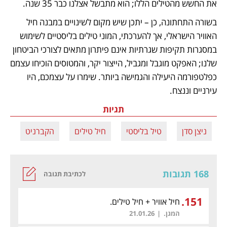
את החשש מהטילים הללו; הוא מתבשל אצלנו כבר 35 שנה. 
בשורה התחתונה, כן – יתכן שיש מקום לשינויים במבנה חיל 
האוויר הישראלי, אך להערכתי, המוני טילים בליסטיים לשימוש 
במסגרות תקיפות שגרתיות אינם פיתרון מתאים לצורכי הביטחון 
שלנו; האפקט מוגבל ומגביל, הייצור יקר, והמטוסים הוכיחו עצמם 
כפלטפורמה היעילה והגמישה ביותר. שימרו על עצמכם, היו 
עירניים וננצח. 
תגיות
ניצן סדן
טיל בליסטי
חיל טילים
הקברניט
חי
168 תגובות
לכתיבת תגובה
.
151
חיל אוויר + חיל טילים.
המגן.
|
21.01.26