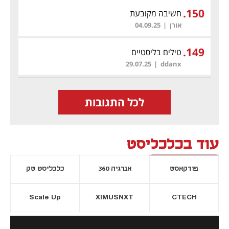
.
150
חשיבה מקובעת
אורן
|
04.09.25
.
149
טילים בליסטיים
29.07.25
|
ddanx
לכל התגובות
עוד בכלכליסט
פודקאסט
אנרגיה 360
כלכליסט טק
Scale Up
XIMUSNXT
CTECH
יסייה חדשה
נפתח בכרטיסייה חדשה