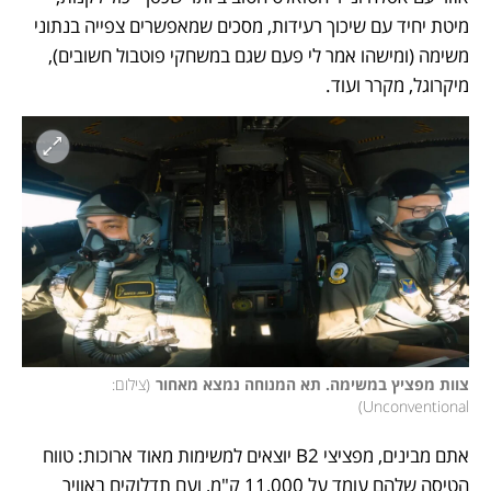
מיטת יחיד עם שיכוך רעידות, מסכים שמאפשרים צפייה בנתוני 
משימה (ומישהו אמר לי פעם שגם במשחקי פוטבול חשובים), 
מיקרוגל, מקרר ועוד. 
צוות מפציץ במשימה. תא המנוחה נמצא מאחור
(
צילום: 
)
Unconventional
אתם מבינים, מפציצי B2 יוצאים למשימות מאוד ארוכות: טווח 
הטיסה שלהם עומד על 11,000 ק"מ, ועם תדלוקים באוויר 