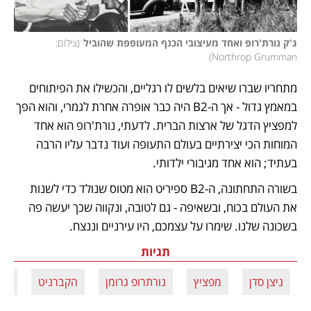
ג'ק נורת'רופ ואחד מעיצובי הכנף המעופפת שהוביל
(
צילום: 
)
Northrop Grumman
מתחריו שברו שיאים בלשים לו רגליים, והכשילו את הפיתוחים 
במאמץ גדול - אך ה-B2 היה כבר אופרה אחרת לגמרי, והוא הפך 
למפציץ הדגל של ארצות הברית. לדעתי, נורת'רופ הוא אחד 
המוחות הכי יצירתיים בעולם התעופה ועוד נדבר עליו הרבה 
בעתיד; הוא אחד מגיבורי ילדותי. 
בשורה התחתונה, ה-B2 ספיריט הוא מטוס שנולד כדי לשנות 
את העולם בכוח, ובשאיפה - גם לטובה, ונקווה שכך יעשה פה 
בשכונה שלנו. שימרו על עצמכם, היו עירניים וננצח.
תגיות
ניצן סדן
מפציץ
נורתרופ גרומן
הקברניט
מל