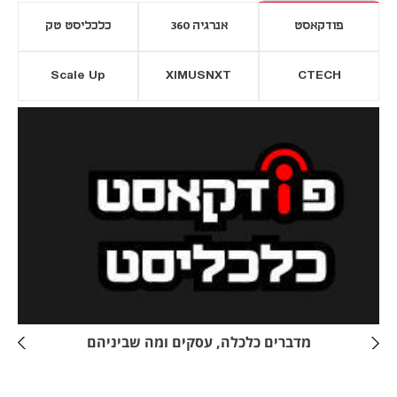
פודקאסט
אנרגיה 360
כלכליסט טק
Scale Up
XIMUSNXT
CTECH
יסייה חדשה
נפתח בכרטיסייה חדשה
מדברים כלכלה, עסקים ומה שביניהם