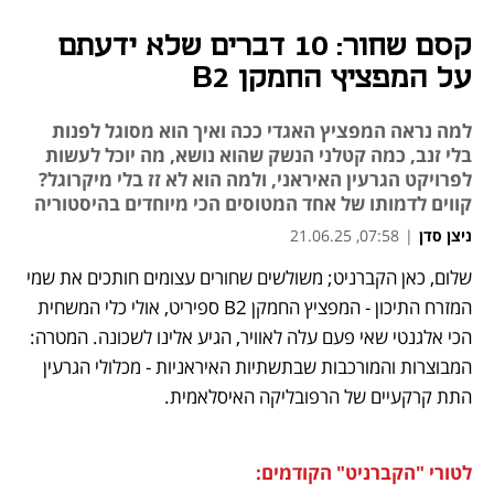
קסם שחור: 10 דברים שלא ידעתם
על המפציץ החמקן B2
למה נראה המפציץ האגדי ככה ואיך הוא מסוגל לפנות
בלי זנב, כמה קטלני הנשק שהוא נושא, מה יוכל לעשות
לפרויקט הגרעין האיראני, ולמה הוא לא זז בלי מיקרוגל?
קווים לדמותו של אחד המטוסים הכי מיוחדים בהיסטוריה
ניצן סדן
|
07:58, 21.06.25
שלום, כאן הקברניט; משולשים שחורים עצומים חותכים את שמי 
נפתח בכרטיסייה חדשה
נפתח בכרטיסייה חדשה
נפתח בכרטיסייה חדשה
המזרח התיכון - המפציץ החמקן B2 ספיריט, אולי כלי המשחית 
הכי אלגנטי שאי פעם עלה לאוויר, הגיע אלינו לשכונה. המטרה: 
המבוצרות והמורכבות שבתשתיות האיראניות - מכלולי הגרעין 
התת קרקעיים של הרפובליקה האיסלאמית. 
לטורי "הקברניט" הקודמים: 