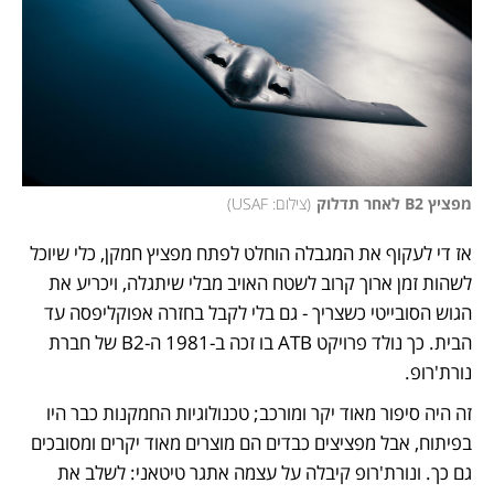
מפציץ B2 לאחר תדלוק
(
צילום: USAF
)
אז די לעקוף את המגבלה הוחלט לפתח מפציץ חמקן, כלי שיוכל 
לשהות זמן ארוך קרוב לשטח האויב מבלי שיתגלה, ויכריע את 
הגוש הסובייטי כשצריך - גם בלי לקבל בחזרה אפוקליפסה עד 
הבית. כך נולד פרויקט ATB בו זכה ב-1981 ה-B2 של חברת 
נורת'רופ. 
זה היה סיפור מאוד יקר ומורכב; טכנולוגיות החמקנות כבר היו 
בפיתוח, אבל מפציצים כבדים הם מוצרים מאוד יקרים ומסובכים 
גם כך. ונורת'רופ קיבלה על עצמה אתגר טיטאני: לשלב את 