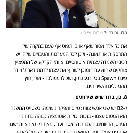
הלו, זה רדיו?
(
צילום: איי פי
)
את כל אלה אסור שאף אויב יתפוס אף פעם במקרה של 
התרסקות או תאונה - ולכן לכל המערכות והגיבויים שלהן יש 
רכיבי השמדה עצמית אוטומטיים. צוותי הקרקע של המפציץ 
צוחקים שהוא ערוך ומוכן לשרוף את עצמו לרמת דארת' ויידר 
פינת Spawn בכל רגע נתון, ושכולו ממולכד - אולי, חוץ 
מהגלגלים והשירותים. 
8. כן, ברור שיש שירותים
ל-B2 יש שני אנשי צוות: טייס ומפקד משימה, כשטייס המשנה 
הוא המטוס עצמו - בזכות יכולות אוטומציה גבוהה בתחומי 
הניווט, הדיווחים, העברת הדאטה ועוד. מאחורי תא הצוות ישנו 
אזור עם אסלה ונייר הטואלט הטוב ביותר שכסף יכול לקנות, 