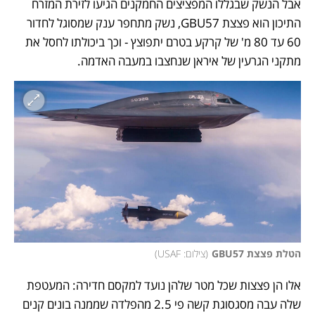
אבל הנשק שבגללו המפציצים החמקנים הגיעו לזירת המזרח 
התיכון הוא פצצת GBU57, נשק מתחפר ענק שמסוגל לחדור 
60 עד 80 מ' של קרקע בטרם יתפוצץ - וכך ביכולתו לחסל את 
מתקני הגרעין של איראן שנחצבו במעבה האדמה. 
הטלת פצצת GBU57
(
צילום: USAF
)
אלו הן פצצות שכל מטר שלהן נועד למקסם חדירה: המעטפת 
שלה עבה מסגסוגת קשה פי 2.5 מהפלדה שממנה בונים קנים 