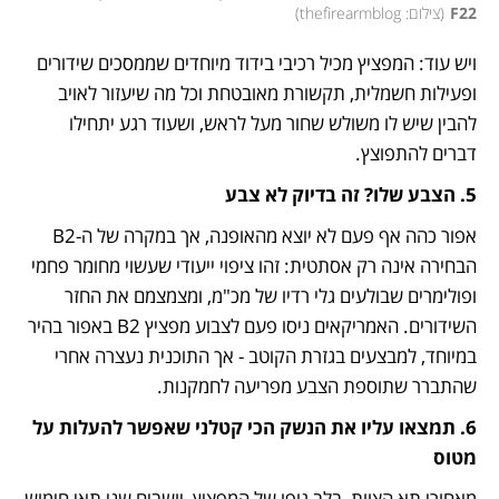
F22
(
צילום: thefirearmblog
)
ויש עוד: המפציץ מכיל רכיבי בידוד מיוחדים שממסכים שידורים 
ופעילות חשמלית, תקשורת מאובטחת וכל מה שיעזור לאויב 
להבין שיש לו משולש שחור מעל לראש, ושעוד רגע יתחילו 
דברים להתפוצץ. 
5. הצבע שלו? זה בדיוק לא צבע
אפור כהה אף פעם לא יוצא מהאופנה, אך במקרה של ה-B2 
הבחירה אינה רק אסתטית: זהו ציפוי ייעודי שעשוי מחומר פחמי 
ופולימרים שבולעים גלי רדיו של מכ"מ, ומצמצמם את החזר 
השידורים. האמריקאים ניסו פעם לצבוע מפציץ B2 באפור בהיר 
במיוחד, למבצעים בגזרת הקוטב - אך התוכנית נעצרה אחרי 
שהתברר שתוספת הצבע מפריעה לחמקנות.  
6. תמצאו עליו את הנשק הכי קטלני שאפשר להעלות על 
מטוס
מאחורי תא הצוות, בלב גופו של המפציץ, יושבים שני תאי חימוש 