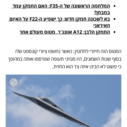
המלחמה הראשונה של ה-F35: האם החמקן עמד 
במבחן?
בא לשכונה חמקן חדש: כך ישפיע ה-F22 על האיום 
האיראני
החמקן הלבן: A12 אוונג'ר, מטוס מעולם אחר
המטוס הזה חייזרי לחלוטין; כאשר נחשפו ציורי קונספט שלו 
בסוף שנות השמונים, היו מגזיני תעופה שפרסמו אותה במהופך 
כי פשוט לא הבינו איזה צד הוא החזית. 