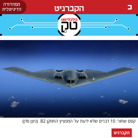
המהדורה
הקברניט
הדיגיטלית
קסם שחור: 10 דברים שלא ידעת על המפציץ החמקן B2
(ניצן סדן)
הקברניט