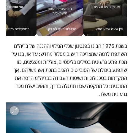
טכנולוגיה זה לא רק בהייטק: גם תעשיית המזון הישראלית מאמצת כלי AI, אוטומציה וניתוח דאטה בזמן אמת
בתפקידים כאלה אי אפשר לחכות: אושרת לוי מניעה השקעות ענק מהטלפון_v
חינוך הוא המש
בשנת 1976 הבינו בפנטגון שכלי הגילוי וההגנה של בריה"מ 
השתפרו לרמה שמצריכה חישוב מסלול מחדש: עד אז, בנו על 
מכת פתע גרעינית בטילים בליסטיים, צוללות ומפציצים, כזו 
שתפגע ביכולת של הסובייטים להגיב במכת אש משלהם. אך 
התקדמות בטכנולוגיות ושיטות העבודה בבריה"מ הרסה את 
התוכנית: כל מתקפה שכזו תתגלה בדרך, והאויב ישלח מכה 
גרעינית משלו. 