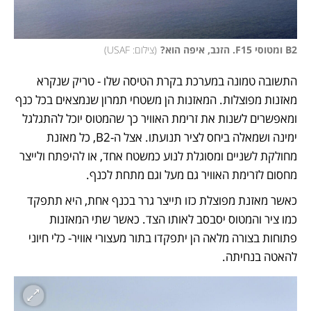
B2 ומטוסי F15. הזנב, איפה הוא?
(
צילום: USAF
)
התשובה טמונה במערכת בקרת הטיסה שלו - טריק שנקרא 
מאזנות מפוצלות. המאזנות הן משטחי תמרון שנמצאים בכל כנף 
ומאפשרים לשנות את זרימת האוויר כך שהמטוס יוכל להתגלגל 
ימינה ושמאלה ביחס לציר תנועתו. אצל ה-B2, כל מאזנת 
מחולקת לשניים ומסוגלת לנוע כמשטח אחד, או להיפתח ולייצר 
מחסום לזרימת האוויר גם מעל וגם מתחת לכנף. 
כאשר מאזנת מפוצלת כזו תייצר גרר בכנף אחת, היא תתפקד 
כמו ציר והמטוס יסבסב לאותו הצד. כאשר שתי המאזנות 
פתוחות בצורה מלאה הן יתפקדו בתור מעצורי אוויר- כלי חיוני 
להאטה בנחיתה. 