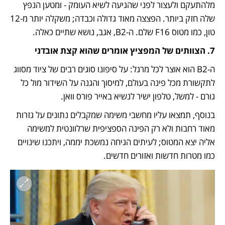
מלהתעקם ולעצור לפני שהגיעה לשיא העומק - ומטען הנפץ 
שלה חזק ביותר. הפצצה מאוד גדולה וכבדה; משקלה יותר מ-12 
טון, כמו מטוס F16 שלם. ה-B2, אגב, נושא שתיים כאלה. 
7. הצוותים של המפציץ אומרים שהוא קצת אובדני
ה-B2 הוא אוצר לכל מרגל: על סיפונו סוגים רבים של ציוד מסווג 
לתקשורת מכל פינה בעולם, למיסוך והגנה על השידור מול כל 
גורם - למשל, טלפון ישיר לנשיא באייר פורס וואן. 
בנוסף, תמצאו עליו מחשבי משימה שמקבלים נתונים על גזרות 
מאוד רחבות ולא רק הפינה הספציפית שרלוונטית למשימה 
אליה יצא המטוס; לעיתים הגיחה נמשכת יממה, ויתכנו שינויים 
כמו מטרות חדשות ואזורים חדשים. 