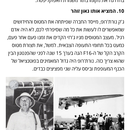
בהדרגה את מקומו בתור משמרת האפוקליפסה.  
10. המציא אותו גאון זוהר 
ג'ק נורת'רופ, מייסד החברה שפיתחה את המטוס והחידושים 
שמאפשרים לו לעשות את כל מה שסיפרתי לכם, לא היה אדם 
רגיל. מעצב המטוסים מניו ג'רזי הקדים את זמנו פעם אחר פעם, 
כמעט בכל תחומי התעופה הצבאית. למשל, את תצורת מטוס 
הקרב הקל של ה-F16 הגה בערך 15 שנה לפני שהפנטגון הבין 
שהוא צריך כזה. נורת'רופ היה גדול המאמינים בפוטנציאל של 
הכנף המעופפת וביסס עליה שני מפציצים כבדים. 