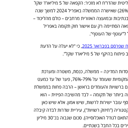
על העיכוב הזה משפיעה גם התנהלות פוליטית שהדו"ח לא מזכיר: הקפאה של 5 מיליארד שקל 
מתוך 19 מיליארד שקל – כרבע מהסכום (26%) שאישרה הממשלה באפריל 2024 למשך שנה 
שלמה. הסיבה: ראשי הרשויות באופקים, בנתיבות ובמועצה האזורית מרחבים – כולם מהליכוד – 
דרשו נתח מהתקציב, ועתרו לבג"ץ. ההקפאה הסתיימה רק עם אישור חוק תקומה באפריל 
 שפרסם בפברואר 2025
, כי "לא יעלה על הדעת 
יקף של 5 מיליארד שקל".
כדאי לשים לב לעוד שני נתונים: אמון במוסדות המדינה – ממשלה, כנסת, משטרה ומערכת 
המשפט – 40%, לעומת האמון ברשויות המקומיות שעומד על 79%-76%, פער של עד כמעט 
40 נקודות אחוז. כלומר, התושבים מאמינים ברשויות והעומדים בראשן – הרבה פחות בממשלת 
נתניהו שגררה רגליים. אגב, הביצוע הגבוה ביותר של תקומה – לבד מהשיבה הפיזית – הוא 
בקטגוריית "חיזוק רשויות" (61%). שם הכסף עובר ישירות לרשות, שיש אמון. אלא שיש כאן 
"טריק" קטן. המספר הוא ממוצע. באותה קטגוריה ("חיזוק רשויות"), עיריית שדרות לבדה קיבלה 
55.7 מיליון שקל – 40% מסך התקציב (בהתאם לגודל האוכלוסייה). סכום שגבוה בכ־30 מיליון 
ים בכל החבל בשנתיים.