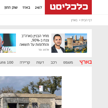
24/7
באזז
שוק ההון
דף הבית
בארץ
מחיר הבניין בארה"ב
צנח ב-90%,
והחלומות על תשואה
גבוהה התנפצו
אלמוג עזר
בארץ
משפט
רכב
דעות
קריירה
uns 100