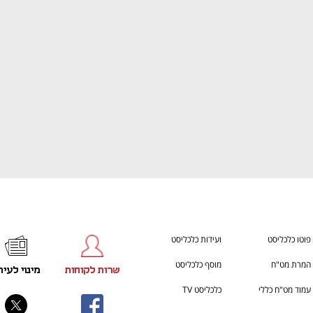
h – the gateway to Tech
You're NXT
פוטו כלכליסט
ועידות כלכליסט
המרת מט"ח
מוסף כלכליסט
שרות לקוחות
מינוי לעית
עמוד מט"ח כללי
כלכליסט TV