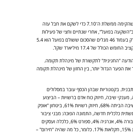
 – הגוף שהקימה ממשלת ה־7.10 כדי לשקם את חבל עזה 
בתוך 5 שנים – מציג 11.6 מיליארד שקל כ"השקעה בפועל", אחרי שנתיים וחצי של פעילות 
(ללא 2026). למרות המספר הבומבסטי, רק בעמוד 46 מגלים שהסכום ששולם בפועל הוא 5.4 
ההבחנה בין "חויב" ל"שולם" נעלמת מההודעה "החגיגית" לתקשורת של מינהלת תקומה. 
הפער הזה הוא לא טכני. הוא מבני ומסביר את הפער הגדול יותר, בין החזון של מינהלת תקומה 
חלוקת הביצוע לפי תחומים חושפת את התבנית. בקטגוריות שבהן הכסף עובר במסלולים 
ותיקים – מלגות לסטודנטים, שעות הוראה, מענקי שיבה, חיזוק כוח אדם ברשויות – הביצוע 
גבוה: השכלה גבוהה 85%, חינוך 71%, שיבה הביתה 68%, חיזוק רשויות 61%, ביטחון "אופק 
חדש" 52%. בקטגוריות שדורשות יצירת תשתית כלכלית חדשה, התמונה הפוכה: מבני ציבור 
ייחודיים 0%, צעירים 2%, תיירות 4%, תחבורה 4%, אנרגיה 4%, ספורט 6%, כלכלה ועסקים 
9%, תשתיות מים 10%, צמיחה דמוגרפית 15%, חקלאות 17%. כלומר, כל מה שהיה "חירום" – 