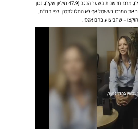
הייטק־חינוכי בשדות נגב (34.4 מיליון שקל), מרכז חדשנות בשער הנגב (47.9 מיליון שקל). נכון 
לסוף 2025, שולמו בפועל 0 שקלים, כאשר את המרכז באשכול אף לא החלו לתכנן. לפי הדו"ח, 