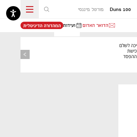
Duns 100
פורטל פיננסי
נפתח בכרטיסייה חדשה
הדואר האדום
ועידות
המהדורה הדיגיטלית
יכה לשלם
כישת
BASE: ההפסד
הרבעוני זינק ל-76