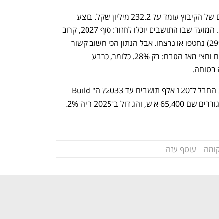
בקצה השני נמצא ניר עוז. תקציב השיקום של הקיבוץ עומד על 232.2 מיליון שקל. בוצע 
בפועל בשנתיים: 14 מיליון שקל – רק 6%. המועד שבו התושבים יוכלו לחזור: סוף 2027, קרוב 
לארבע שנים אחרי הטבח שבו כשליש (29%) נחטפו או נרצחו. אבל הנתון הכי חשוב קשור 
לתחושת הביטחון לגור בחבל אחרי שנתיים וחצי מאז הטבח: רק 28%. כלומר, כרבע 
 בטוחה.
ומה לגבי החזון הגדול – הכפלת אוכלוסיית החבל ל־120 אלף תושבים עד 2033? ה"Build 
Back Better" לא נראה באופק. היום מתגוררים שם 65,400 איש, והגידול ב־2025 היה 2%, 
נפתח בכרטיסייה חדשה
נפתח בכרטיסייה חדשה
ומה
עוטף עזה