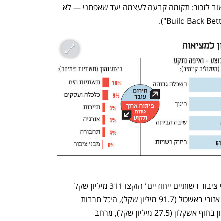
בוצע בהיקפים משמעותיים יחסית. אך חשוב לזכור: תקומה קבעה לעצמה יעד שאפתני — לא 
והשדרוג לא תמיד הגיע: בקטגוריית "מבני ציבור רשותיים ייחודיים" הוקצו 311 מיליון שקל 
לחמישה פרויקטים, אחד לכל רשות. מרכז אזורי באשכול (91.7 מיליון שקל), היכל תרבות 
בשדרות (109.4 מיליון שקל), קונסרבטוריון בחוף אשקלון (27.5 מיליון שקל), מרחב 