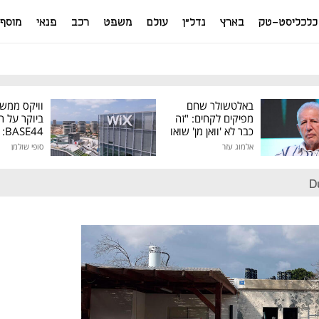
כלכליסט-טק
בארץ
נדל"ן
עולם
משפט
רכב
פנאי
מוסף
באלטשולר שחם
וויקס ממש
מפיקים לקחים: "זה
ביוקר על ר
כבר לא 'וואן מן' שואו
44
של גילעד"
אלמוג עזר
סופי שולמן
מיליון דולר
D