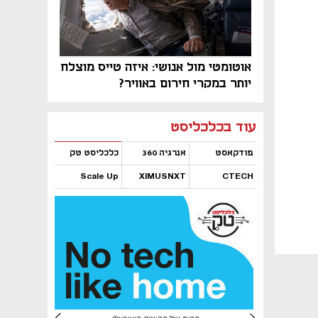
אוטומטי מול אנושי: איזה טייס מוצלח
יותר במקרי חירום באוויר?
נפתח בכרטיסייה חדשה
נפתח בכרטיסייה חדשה
נפתח בכרטיסייה חדשה
נפתח בכרטיסייה חדשה
נפתח בכרטיסייה חדשה
נפתח בכרטיסייה חדשה
עוד בכלכליסט
פודקאסט
אנרגיה 360
כלכליסט טק
Scale Up
XIMUSNXT
CTECH
נפתח בכרטיסייה חדשה
נפתח בכרטיסייה חדשה
נפתח בכרטיסייה חדשה
נפתח בכרטיסייה חדשה