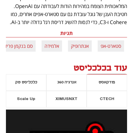
המלאכותית הצומח במהירות הודות לעבודתה עם OpenAI. 
חטיבת הענן של גוגל עובדת גם עם סטארט-אפים אחרים, כמו 
Cohere ו-C3, כדי לנסות להשיג דריסת רגל גדולה יותר ב-AI. 
תגיות
סטארט-אפ
אנתרופיק
אלמידה
סם בנקמן פריד
עוד בכלכליסט
פודקאסט
אנרגיה 360
כלכליסט טק
Scale Up
XIMUSNXT
CTECH
יסייה חדשה
נפתח בכרטיסייה חדשה