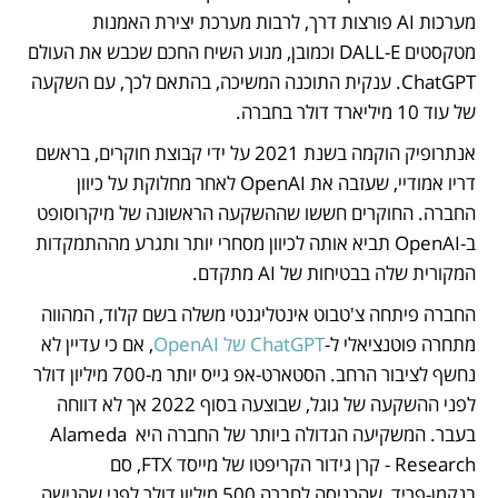
מערכות AI פורצות דרך, לרבות מערכת יצירת האמנות 
מטקסטים DALL-E וכמובן, מנוע השיח החכם שכבש את העולם 
ChatGPT. ענקית התוכנה המשיכה, בהתאם לכך, עם השקעה 
של עוד 10 מיליארד דולר בחברה.  
אנתרופיק הוקמה בשנת 2021 על ידי קבוצת חוקרים, בראשם 
דריו אמודיי, שעזבה את OpenAI לאחר מחלוקת על כיוון 
החברה. החוקרים חששו שההשקעה הראשונה של מיקרוסופט 
ב-OpenAI תביא אותה לכיוון מסחרי יותר ותגרע מההתמקדות 
המקורית שלה בבטיחות של AI מתקדם. 
החברה פיתחה צ'טבוט אינטליגנטי משלה בשם קלוד, המהווה 
מתחרה פוטנציאלי ל-
ChatGPT של OpenAI
, אם כי עדיין לא 
נחשף לציבור הרחב. הסטארט-אפ גייס יותר מ-700 מיליון דולר 
לפני ההשקעה של גוגל, שבוצעה בסוף 2022 אך לא דווחה 
בעבר. המשקיעה הגדולה ביותר של החברה היא Alameda 
Research - קרן גידור הקריפטו של מייסד FTX, סם 
בנקמן-פריד, שהכניסה לחברה 500 מיליון דולר לפני שהגישה 