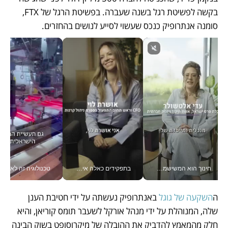
בקשה לפשיטת רגל בשנה שעברה. בפשיטת הרגל של FTX, 
סומנה אנתרופיק כנכס שעשוי לסייע לנושים בהחזרים.
חינוך הוא המשישמה של החיים שלי - V
בתפקידים כאלה אי אפשר לחכות: אושרת לוי מניעה השקעות ענק מהטלפון_v
טכנולוגיה זה לא רק בהייטק: גם תעשיי
ה
השקעה של גוגל
 באנתרופיק נעשתה על ידי חטיבת הענן 
שלה, המנוהלת על ידי מנהל אורקל לשעבר תומס קוריאן, והיא 
חלק מהמאמץ להדביק את ההובלה של מיקרוסופט בשוק הבינה 