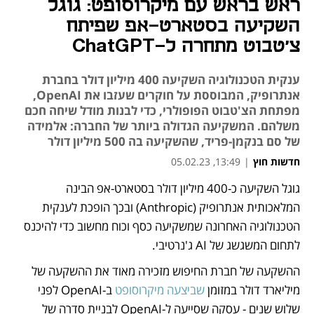
ראש בראש עם מיקרוסופט: גוגל
השקיעה בסטארט-אפ שפיתח
צ'טבוט מתחרה ל-ChatGPT
ענקית הטכנולוגיה השקיעה 400 מיליון דולר בחברת
אנתרופיק, המבוססת על חוקרים שעזבו את OpenAI,
מפתחת הצ'טבוט הפופולרי, כדי לבנות מודל שיחה חכם
משלהם. המשקיעה הגדולה ביותר של החברה: אלמידה
של סם בנקמן-פריד, שהשקיעה בה 500 מיליון דולר
חדשות חוץ
|
13:49, 05.02.23
גוגל השקיעה כ-400 מיליון דולר בסטארט-אפ הבינה 
נפתח בכרטיסייה חדשה
נפתח בכרטיסייה חדשה
נפתח בכרטיסייה חדשה
המלאכותית אנתרופיק (Anthropic) ובכך הופכת לענקית 
הטכנולוגיה האחרונה שמשקיעה כסף וכוח מחשוב כדי להיכנס 
לתחום המשגשג של AI ג'נרטיבי. 
ההשקעה של חברת החיפוש מזכירה מאוד את ההשקעה של 
מיליארד דולר במזומן 
שביצעה מיקרוסופט
 ב-OpenAI לפני 
שלוש שנים - עסקה שסייעה ל-OpenAI לבניית סדרה של 