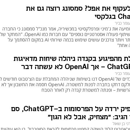
הרבה
עקוף את אפל? סמסונג רוצה גם את
גלקסי
ומר כביר
יעה את ג'מיני ופרפלקסיטי במכשיריה, אמר מנכ"ל סמסונג כי החברה
"פתוחה לשיתוף פעולה אסטרטגיים נוספים" עם חברות כמו OpenAI. "המ
מעלה שיותר ויותר צרכנים עושים שימוש בכמה שירותי AI במקום להסתמך על
 אחת"
 מהפיגוע בקנדה ניהלה שיחות מדאיגות
ומר כביר
עשרה עובדים של OpenAI דנו בשיחות שניהלה המחבלת עם הצ'טבוט חודשים 
הפיגוע, וחלקם דחקו בחברה לפנות למשטרה. OpenAI חסמה את החשבון 
שויות – ופנתה למשטרת קנדה רק לאחר הטבח
אנתרופיק ירדה על הפרסומות ב-ChatGPT, סם
הגיב: "מצחיק, אבל לא הגון"
ני בן שאול
אטבוט קלוד השיקה קמפיין פרסומות לקראת הסופרבול, בו היא עוקצת 