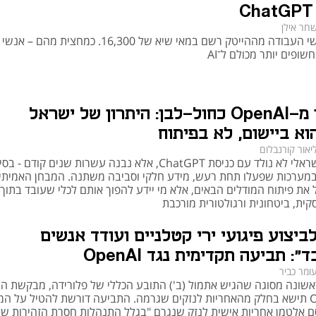
חר אילן
מספר דורשי העבודה מההייטק רשם במאי שיא של 16,300. כמחצית מהם – אנשי
ופים יותר מכולם ל־AI
תשכחו מ-OpenAI כחול-לבן: היתרון של ישראל
יאור קורנבלום
היתרון הישראלי לא נולד עם כניסת ChatGPT, אלא נבנה עשרות שנים קודם - 
ובמערכות שפעלו תחת רעש, מידע חלקי וסביבה משתנה. המבחן האמיתי 
ל את פיתוח המודלים הבאים, אלא מי יידע להפוך אותם לכלי שעובד בתוך
קית, ביטחונית ורגולטורית מורכבת
לביצוע פיגועי ירי קטלניים ועודד אנשים
: תביעה תקדימית נגד OpenAI
ומר כביר
שונה מסוגה שהגיש אתמול (ב') התובע הכללי של פלורידה, מבקשת ה
ש-OpenAI תישא בחלק מהאחריות לנזקים שגרמה. התביעה דורשת להטיל על המ
ם אלטמן אחריות אישית לנזק שנגרם "בגלל התנהלות חסרת הזהירות של