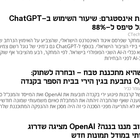
עקף את אינסטגרם: שיעור השימוש ב-ChatGPT
טיפס ל-88%
CTec
מחקר שפרסם איגוד האינטרנט הישראלי, שהצביע על האימוץ הנרחב של
AI גנרטיבי בידי הציבור הישראלי. בנוסף ל-ChatGPT גם ג'מיני של גוגל רשם
מהירה והוא ככלי ה-AI השני הפופולרי בישראל. לפי המחקר, רבע מהציבור אף שוק
רות
היא מתכננת טבח - ובחרה לשתוק:
ספר בקנדה
ומר כביר
משפחות של קרבנות פיגוע ירי בקנדה תובעות את OpenAI ואת המייסד והמנכ
ענה שאף שהחברה זיהתה את המחבלת כאיום משמעותי שמונה חודשים
יא לא התריעה מפני הסכנה כי זה היה מסכן את ההנפקה המתוכננת שלה
יותר טוב מננו בננה? OpenAI מציגה שדרוג
י במודל תמונות חדש