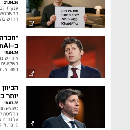
ר
21.04.26
|
המשתמשים 
החדש בהשו
"חברה 
ב-OpenAI בדרך להנפקה
ע
15.04.26
|
משווי אנת
יותר כ
ע
18.03.26
|
מחליטה לנ
על כוונה 
סייבר, ול