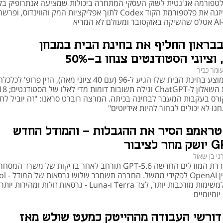
 - פלטפורמה אג'נטית לשוק העסקי המתחרה ביכולות שמציעה אנתרופיק בק
במקביל מיזגה את פלטפורמת הקוד Codex לתוך אפליקציות המק והווינדוס, ופרש
יא
י לימוד ובהסברים לסטודנטים.
הפקת תוכן איכותי במהירות.
בראון החליף את בחינת הבית במבחן
ה אוטומטי לשאלות נפוצות.
וציוני הסטודנטים צנחו ב-50%
 ניתוח מידע ויצירת דוחות.
ומר כביר
לאחר שממוצע בחינת הבית שלו הגיע ל-96 (עם 40 ציוני מאה), הזין פרופ' לכלכל
ההתפתחות המהירה של הבינה המלאכותית, יחד עם השדרוגים המתמידים של 
רס בעקבות המעבר לבחינה בכיתה. המרצה רוברט סראנו: "זה יוביל לח
OpenAI, מצביעים על כך שמודל זה ימשיך להשתפר ולשמש ככלי עבודה מרכזי 
נו לא יכולים לבחור להיות אידיוטים"
בתחומים רבים. בעתיד, ניתן לצפות לשיפורים בדיוק התשובות, בהבנת ההקשרים 
ראמפ הסיר את ההגבלות - והמודל החדש
ני בן שאול
הגישה לסדרת המודלים החדשה GPT-5.6 תורחב לאחר בדיקות של משרד המסחר
ופגישות בין OpenAI לפקידי ממשל. החברה
המיועדת למשימות מורכבות יותר, לצד Terra ו-Luna - גרסאות זולות ומהירות יותר
ומיומיים
דורשי העבודה מההייטק כמעט שולש מאז