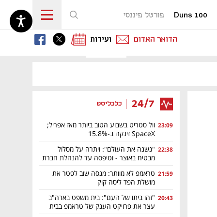
Duns 100
פורטל פיננסי
נפתח בכרטיסייה חדשה
נפתח בכרטיסייה חדשה
נפתח בכרטיסייה חדשה
הדואר האדום
ועידות
24/7
כלכליסט
וול סטריט בשבוע הטוב ביותר מאז אפריל;
23:09
SpaceX זינקה ב-15.8%
"נשנה את העולם": ויתרה על מסלול
22:38
מבטיח באוצר - וטיפסה עד להנהלת חברת
ה-AI הירושלמית
טראמפ לא מוותר: מנסה שוב לפטר את
21:59
מושלת הפד ליסה קוק
"זהו ביתו של העם": בית משפט בארה"ב
20:43
עצר את פרויקט הענק של טראמפ בבית
הלבן