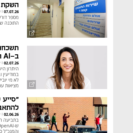
השקת ChatGPT
ש
07.07.26
|
התוכנה שחש
ב-AI הוא ביישום, לא בפיתוח
ל
02.07.26
|
במודיעין 
לא מי יובי
מציאות עס
"סייע 
להתאבד"
ע
02.06.26
|
בתביעה רא
והמנכ"ל ס