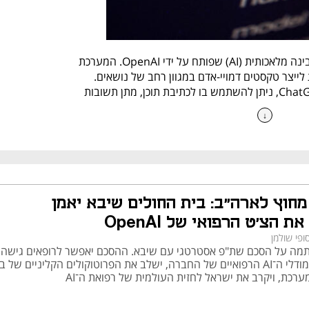
המונח ChatGPT מתייחס למודל בינה מלאכותית (AI) שפותח על ידי OpenAI. המערכת 
מבוססת על למידת מכונה ומיועדת לייצר טקסטים דמויי-אדם במגוון רחב של נושאים. 
בזכות היכולות המתקדמות של ChatGPT, ניתן להשתמש בו לכתיבת תוכן, מתן תשובות 
ועוד.
↓
המודל ChatGPT פועל באמצעות למידה עמוקה, אשר מאומנת על כמויות גדולות של 
טקסטים. הוא משתמש בטכניקות של עיבוד שפה טבעית (NLP) כדי לנתח ולהבין את 
השפה האנושית. המערכת מבוססת על מודל GPT-4o, אשר מספק שיפורים בדיוק, 
של הקשרים מורכבים בטקסטים.
מחוץ לארה״ב: בית החולים שיבא יאמן
ת הצ׳ט הרפואי של OpenAI
ופי שולמן
כת נחשפת לכמות אדירה של מידע ממקורות שונים.
ה על הסכם שת"פ אסטרטגי עם שיבא. ההסכם יאפשר לרופאים גישה
 – היכולת לזהות את ההקשר ולספק תשובות מדויקות 
מוקדמת למודלי ה־AI הרפואיים של החברה, ישלב את הפרוטוקולים הקליניים של ב
ערכת, ויקרב את ישראל לחזית העולמית של רפואת ה־AI
 – OpenAI משדרגת את המודל באופן שוטף כדי לשפר את 