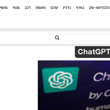
כלכליסט-טק
בארץ
נדל"ן
עולם
משפט
רכב
פנאי
מוסף
ChatGP