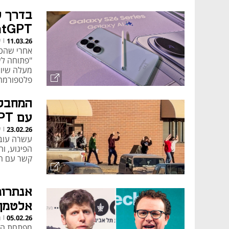
משלמים 
בדרך ל
ChatGPT ב
ע
11.03.26
|
אחרי שהטמ
פלטפורמה
המחבלת
עם ChatGPT - אך OpenAI לא עשתה דבר
ע
23.02.26
|
קשר עם הר
אלטמן 
ר
05.02.26
|
מפתחת הצ'