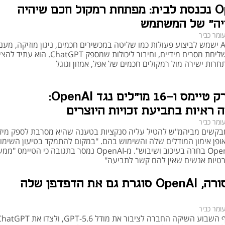
OpenAI נכנסת לבית: מפתחת רמקול חכם שיהיה
ויה" של המשתמש
השימוש ב-ChatGPT מציע מגוון רחב של יתרונות, מה שהופך אותו לכלי פופולרי בקרב 
ומר כביר
רמקול ה-AI ישמש לביצוע פעולות כמו שליטה במכשירים חכמים, ניגון מוזיקה, מענ
לשאלות, שליחת מסרים מידיים, וחיבור ליכולות שמספק ChatGPT
 – מסייע בכתיבת מאמרים, פוסטים לרשתות חברתיות ומיילים 
רות ישירה מול רמקולים חכמים של אפל, אמזון וגוגל
 – מאפשר לבצע מחקרים ולספק תשובות מדויקות תוך 
הניו יורק טיימס ו-16 מו"לים נגד OpenAI:
מערכת תומכת בתרגום והבנת שפות מרובות.
 ראיות בתביעת זכויות היוצרים
מש כצ'אטבוט אוטומטי לתמיכה ושירות לקוחות.
ומר כביר
בקשים מביהמ"ש להטיל עליה סנקציות בטענה שהיא מסרבת לספק מיד
אופן אימון המודלים שלה והשימוש בהם. "במקום להתמקד בטיעון השימו
ההוגן, OpenAI בחרה בעיכוב ושיבוש". מ-OpenAI נמסר בתגובה כי הטיימס 
טיות אנשים שאין להם קשר לתביעה"
 – המערכת אינה מסוגלת לגשת למידע חדש שלא נכלל באימון 
אחרי סורה, OpenAI סוגרת גם את הדפדפן שלה
הטיות שנובעות ממקורות המידע שעליהם אומן המודל.
שאלה
 – לעיתים המערכת עשויה לספק תשובות שאינן 
ומר כביר
לקראת סוף השבוע השיקה החברה לציבור את מודל GPT-5.6, ולצדו את 