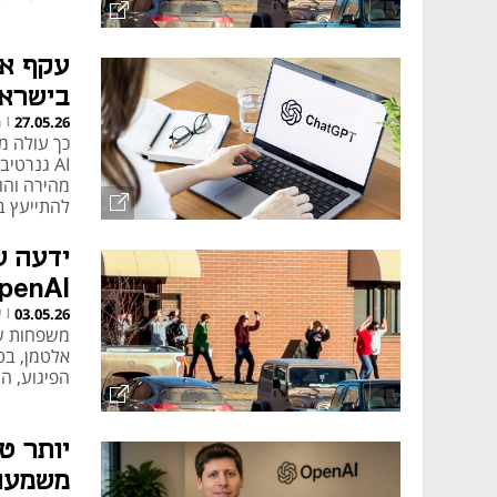
בישראל 
h
27.05.26
|
כך עולה מ
להתייעץ ב-AI לפני הבחי
ידעה ש
OpenAI נתבעת בגין הירי בבית ה
ע
03.05.26
|
אלטמן, בט
הפיגוע, ה
משמעות