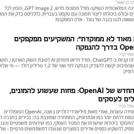
ני בן שאול
ענקית הבינה המלאכותית השיקה מודל תמונות חדש, GPT Image 2, הזמין לכל
ובולט ביכולתו ליצור תמונה עם טקסט בעברית. כלכליסט בדק את המו
ואה לננו בננה של גוגל - אלה המסקנות
מאוד לא ממוקדת": המשקיעים מפקפקים
ומר כביר
אחרי שזנחה קניות ב-ChatGPT, מודל וידיאו ודפדפן AI לטובת השוק הארגו
משקיעים שהפיבוט יקשה להצדיק הנפקה לפי שווי של 1.2 טריליון דולר — פ
רופיק
הכיוון החדש של OpenAI: פחות שעשוע להמונים,
לים לעסקים
ומר כביר
כשהיא מפסידה עשרות, ואולי מאות מיליארדי דולרים בשנה, OpenAI הפופולרית
סות להיות יותר כמו אנתרופיק, המתחרה שמזנבת בה: בכירים בחברה ה
להתמקד ביכולות שישרתו את המגזר העסקי, כמו שירותים משפטיים והגנ
הפסיק להשקיע כספים אדירים במוצרים שנועדו למשתמשים פרטיים - של