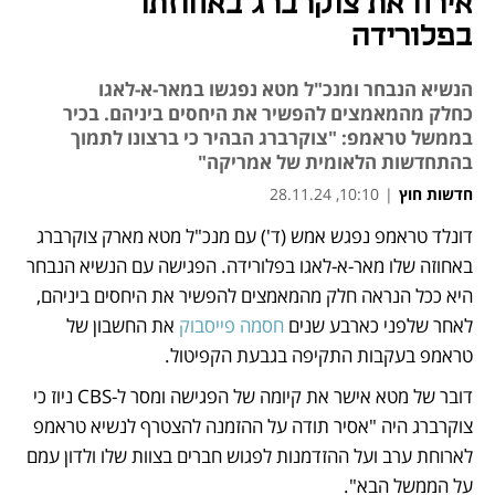
אירח את צוקרברג באחוזתו
בפלורידה
הנשיא הנבחר ומנכ"ל מטא נפגשו במאר-א-לאגו
כחלק מהמאמצים להפשיר את היחסים ביניהם. בכיר
בממשל טראמפ: "צוקרברג הבהיר כי ברצונו לתמוך
בהתחדשות הלאומית של אמריקה"
חדשות חוץ
|
10:10, 28.11.24
דונלד טראמפ נפגש אמש (ד') עם מנכ"ל מטא מארק צוקרברג 
נפתח בכרטיסייה חדשה
נפתח בכרטיסייה חדשה
נפתח בכרטיסייה חדשה
באחוזה שלו מאר-א-לאגו בפלורידה. הפגישה עם הנשיא הנבחר 
היא ככל הנראה חלק מהמאמצים להפשיר את היחסים ביניהם, 
לאחר שלפני כארבע שנים 
חסמה פייסבוק
 את החשבון של 
טראמפ בעקבות התקיפה בגבעת הקפיטול. 
דובר של מטא אישר את קיומה של הפגישה ומסר ל-CBS ניוז כי 
צוקרברג היה "אסיר תודה על ההזמנה להצטרף לנשיא טראמפ 
לארוחת ערב ועל ההזדמנות לפגוש חברים בצוות שלו ולדון עמם 
על הממשל הבא". 