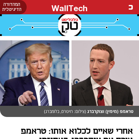
המהדורה
WallTech
הדיגיטלית
טראמפ (מימין) וצוקרברג
(צילום: רויטרס, בלומברג)
אחרי שאיים לכלוא אותו: טראמפ