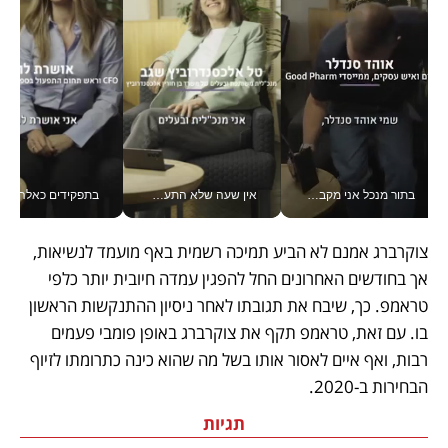
בתור מנכל אני מקבל מאות החלטות ביום, וה- Galaxy Z Fold8 Ultra עוזר לי לחתוך אותן מהר יותר_v
אין שעה שלא התעסקתי במשבר - טל אלכסנדרוביץ’ שגב מנהלת משברים תקשורתיים מכל מקום עם ה- Galaxy Z Fold8 Ultra שלה_v
בתפקידים כאלה אי אפשר לח
צוקרברג אמנם לא הביע תמיכה רשמית באף מועמד לנשיאות, 
אך בחודשים האחרונים החל להפגין עמדה חיובית יותר כלפי 
טראמפ. כך, שיבח את תגובתו לאחר ניסיון ההתנקשות הראשון 
בו. עם זאת, טראמפ תקף את צוקרברג באופן פומבי פעמים 
רבות, ואף איים לאסור אותו בשל מה שהוא כינה כתרומתו לזיוף 
הבחירות ב-2020.
תגיות