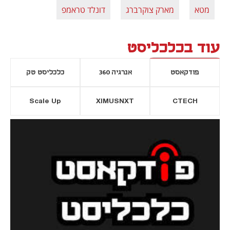
מטא
מארק צוקרברג
דונלד טראמפ
עוד בכלכליסט
פודקאסט
אנרגיה 360
כלכליסט טק
Scale Up
XIMUSNXT
CTECH
יסייה חדשה
נפתח בכרטיסייה חדשה