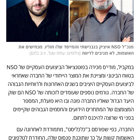
מנכ"ל NSO איציק בנבנישתי והמייסד שלו חוליו. מכחישים את 
האשמות, לא מגיבים לדיווח
(
צילומים: עמית שעל, יניב בלום
)
במקביל, מודי'ס מכירה בפוטנציאל הביצועים העסקיים של NSO 
בטווח הבינוני ומציינת את המוצר הייחודי של החברה שאחראי 
לביצועים העסקיים היציבים בשנים האחרונות ולרווחיות הגבוהה 
של החברה. גורמים נוספים שעומדים לזכותה של NSO הם שוק 
היעד הגדול שאליו החברה פונה ובו היא פועלת, המספר 
המצומצם של המתחרים הידועים והחסמים הגבוהים שקיימים 
בפני מי שרוצה להיכנס לתחום.
החברה, כפי שפורסם ב"כלכליסט", מתמודדת לאחרונה עם 
האשמות קשות על כך שתוכנת פגסוס שלה, החודרת לטלפונים 