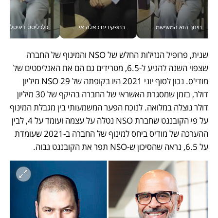
חינוך הוא המשישמה של החיים שלי - V
בתפקידים כאלה אי אפשר לחכות: אושרת לוי מניעה השקעות ענק מהטלפון_v
כלכליסט דיגיטל
שנית, פרופיל הנזילות החלש של NSO והמינוף של החברה 
שצפוי השנה להגיע ל-6.5, מטרידים גם הם את האנליסטים של 
מודי'ס. נכון לסוף יוני 2021 היו בקופתה של NSO 29 מיליון 
דולר, בזמן שמסגרת האשראי של החברה בהיקף של 30 מיליון 
דולר נוצלה במלואה. לנוכח הפער המשמעותי בין מגבלת המינוף 
על פי הקובננט שחברת NSO נטלה על עצמה ועומד על 4, לבין 
ההערכה של מודיס ביחס למינוף של החברה ב-2021 שעומדת 
על 6.5, נראה שהסיכון ש-NSO תפר את הקובננט גבוה.