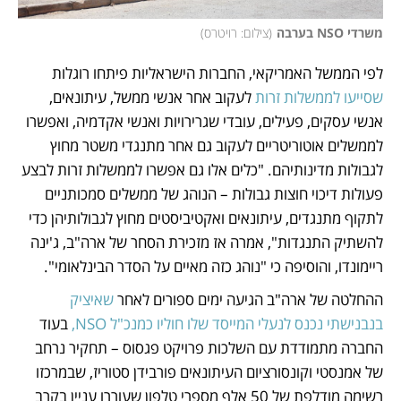
משרדי NSO בערבה
(
צילום: רויטרס
)
לפי הממשל האמריקאי, החברות הישראליות פיתחו רוגלות 
שסייעו לממשלות זרות
 לעקוב אחר אנשי ממשל, עיתונאים, 
אנשי עסקים, פעילים, עובדי שגרירויות ואנשי אקדמיה, ואפשרו 
לממשלים אוטוריטריים לעקוב גם אחר מתנגדי משטר מחוץ 
לגבולות מדינותיהם. "כלים אלו גם אפשרו לממשלות זרות לבצע 
פעולות דיכוי חוצות גבולות – הנוהג של ממשלים סמכותניים 
לתקוף מתנגדים, עיתונאים ואקטיביסטים מחוץ לגבולותיהן כדי 
להשתיק התנגדות", אמרה אז מזכירת הסחר של ארה"ב, ג'ינה 
ריימונדו, והוסיפה כי "נוהג כזה מאיים על הסדר הבינלאומי".
ההחלטה של ארה"ב הגיעה ימים ספורים לאחר 
שאיציק 
בנבנישתי נכנס לנעלי המייסד שלו חוליו כמנכ"ל NSO,
 בעוד 
החברה מתמודדת עם השלכות פרויקט פגסוס – תחקיר נרחב 
של אמנסטי וקונסורציום העיתונאים פורבידן סטוריז, שבמרכזו 
רשימה מודלפת של 50 אלף מספרי טלפון שעוררו עניין בקרב 