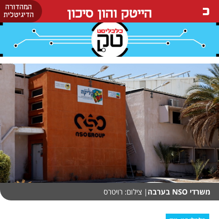
המהדורה
הייטק והון סיכון
הדיגיטלית
משרדי NSO בערבה
| צילום: רויטרס