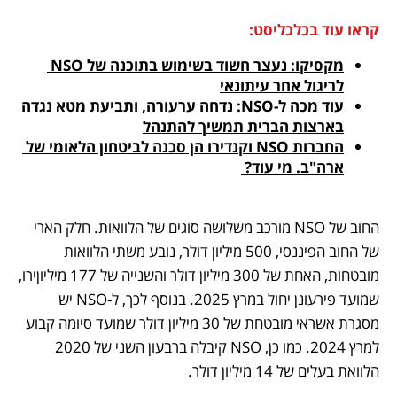
קראו עוד בכלכליסט:
מקסיקו: נעצר חשוד בשימוש בתוכנה של NSO 
לריגול אחר עיתונאי
עוד מכה ל-NSO: נדחה ערעורה, ותביעת מטא נגדה 
בארצות הברית תמשיך להתנהל
החברות NSO וקנדירו הן סכנה לביטחון הלאומי של 
ארה"ב. מי עוד? 
החוב של NSO מורכב משלושה סוגים של הלוואות. חלק הארי 
של החוב הפיננסי, 500 מיליון דולר, נובע משתי הלוואות 
מובטחות, האחת של 300 מיליון דולר והשנייה של 177 מיליוןירו, 
שמועד פירעונן יחול במרץ 2025. בנוסף לכך, ל-NSO יש 
מסגרת אשראי מובטחת של 30 מיליון דולר שמועד סיומה קבוע 
למרץ 2024. כמו כן, NSO קיבלה ברבעון השני של 2020 
הלוואת בעלים של 14 מיליון דולר.