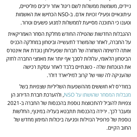
ניידים, משמשת ממשלות לשם ריגול אחר יריבים פוליטיים, 
עיתונאיים ופעילי זכויות אדם. ב-NSO הכחישו את האשמות 
וטענו כי התוכנה מסייעת לממשלות למנוע פשעים וטרור. 
ההגבלות החדשות שהטילה החודש מחלקת הסחר האמריקאית 
על החברה, לאחר שהמשרד לתעשייה וביטחון במחלקה הכניס 
אותה לרשימה השחורה של חברות שפעילותן נוגדת את אינטרס 
הביטחון הלאומי, עלולות לסבך אף יותר את מאמצי החברה לחזק 
את הנוכחות שלה - כשנתיים בלבד לאחר עסקת רכישה 
שהעניקה לה שווי של קרוב למיליארד דולר. 
במודי'ס לא חוששים מההשפעות השליליות שצפויות בשל 
מגבלות המסחר שהושתו על NSO
, ולהערכת חברת הדירוג הן 
צפויות להוביל להתכווצות נוספת בהכנסות של החברה ב-2021 
ומעבר לכך. ירידה בהכנסות תתבטא בעליה במינוף, החלשות 
נוספת של פרופיל הנזילות ופגיעה ביכולות המימון מחדש של 
החוב הקיים.