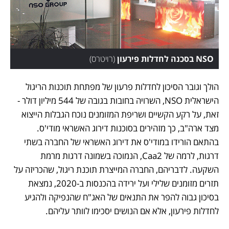
NSO בסכנה לחדלות פירעון
(
רויטרס
)
הולך וגובר הסיכון לחדלות פרעון של מפתחת תוכנות הריגול 
הישראלית NSO, השרויה בחובות בגובה של 544 מיליון דולר - 
זאת, על רקע הקשיים ושריפת המזומנים נוכח הגבלות הייצוא 
מצד ארה"ב, כך מזהירים בסוכנות דירוג האשראי מודי'ס. 
בהתאם הורידו במודי'ס את דירוג האשראי של החברה בשתי 
דרגות, לרמה של Caa2, הנמוכה בשמונה דרגות מרמת 
השקעה. לדבריהם, החברה המייצרת תוכנת ריגול, שהכריזה על 
תזרים מזומנים שלילי ועל ירידה בהכנסות ב-2020, נמצאת 
בסיכון גבוה להפר את התנאים של האג"ח שהנפיקה ולהגיע 
לחדלות פירעון, אלא אם הנושים יסכימו לוותר עליהם. 