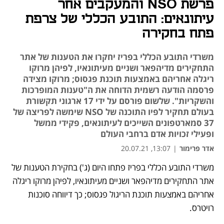
פרשת NSO והמעקבים אחר
עיתונאים: התובע הכללי של צרפת
פתח בחקירה
משרדי התובע הכללי בפריז יחקרו את הטענות של אתר
התחקירים מדיהפאר ושניים מעיתונאיו, לפיהן מרוקו
ריגלה אחריהם באמצעות תוכנת פגסוס; מרוקו מצידה
פרסמה הודעה רשמית הדוחה את ה"טענות המופרכות
והשקריות". שלשום פורסם על ידי 17 ארגוני תקשורת
בעולם תחקיר לפיו התוכנה של NSO שימשה לפריצה של
37 סמארטפונים השייכים לעיתונאים, פקידי ממשל
ופעילי זכויות אדם ברחבי העולם
אדר פרימור
|
13:07, 20.07.21
משרדי התובע הכללי בפריז פתחו היום (ג') בחקירת הטענות של 
נפתח בכרטיסייה חדשה
נפתח בכרטיסייה חדשה
נפתח בכרטיסייה חדשה
נפתח בכרטיסייה חדשה
אתר התחקירים מדיהפאר ושניים מעיתונאיו, לפיהן מרוקו ריגלה 
אחריהם באמצעות תוכנת הריגול פגסוס; כך דיווחה סוכנות 
רויטרס.