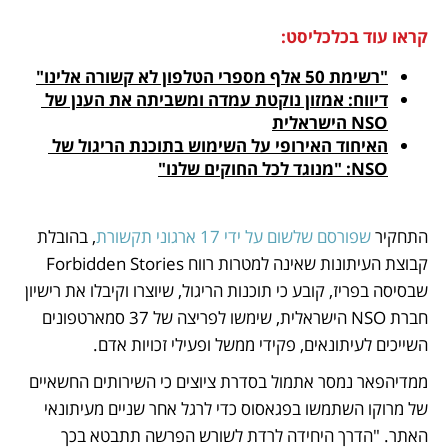
קראו עוד בכלכליסט:
"רשימת 50 אלף מספרי הטלפון לא קשורה אלינו"
דיווח: אמזון נוקטת עמדה ומשביתה את הענן של 
NSO הישראלית
האיחוד האירופי על השימוש בתוכנת הריגול של 
NSO: "מנוגד לכל החוקים שלנו"
התחקיר 
שפורסם שלשום על ידי 17 ארגוני תקשורת
, בהובלת 
קבוצת העיתונות שאינה למטרות רווח Forbidden Stories 
שבסיסה בפריז, קובע כי תוכנות הריגול, שיוצרו וקיבלו את רישיון 
חברת NSO הישראלית, שימשו לפריצה של 37 סמארטפונים 
השייכים לעיתונאים, פקידי ממשל ופעילי זכויות אדם.
ממדיהפאר נמסר אתמול בסדרת ציוצים כי השירותים החשאיים 
של מרוקו השתמשו בפגאסוס כדי לרגל אחר שניים מעיתונאי 
האתר. "הדרך היחידה לרדת לשורש הפרשה תתבטא בכך 