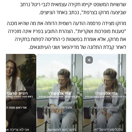
שרשויות המשפט יקיימו חקירה עצמאית לגבי ריגול נרחב 
שביצעה מרוקו בצרפת", נכתב באחד הציוצים.
מרוקו מצידה פרסמה הודעה רשמית הדוחה את מה שהיא מכנה 
"טענות מופרכות ושקריות". הצהרת התובע בפריז אינה מזכירה 
את מרוקו, אלא אומרת בפשטות כי החליטה לפתוח בחקירה 
לאחר קבלת התלונה של מדיהפאר ושני העיתונאים.
כלכליסט דיגיטל "חינוך הוא המשימה של החיים שלי"_v
חינוך הוא המשישמה של החיים שלי - V
אני לא צריכה את המשרד: