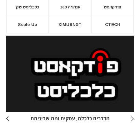
פודקאסט
אנרגיה 360
כלכליסט טק
Scale Up
XIMUSNXT
CTECH
יסייה חדשה
נפתח בכרטיסייה חדשה
מדברים כלכלה, עסקים ומה שביניהם