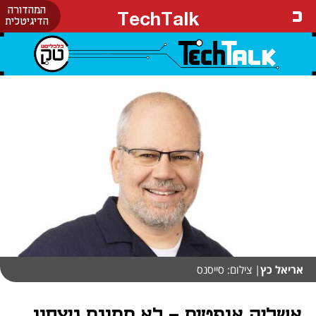
המהדורה
TechTalk
הדיגיטלית
אריאל כץ
| צילום: סייסנס
אשליה אופטית - לא תמונת ניצחון