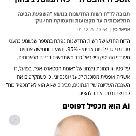
תגובה לד"ח רשות החדשנות בנושא "השפעת הבינה
המלאכותית על מקצועות ותעסוקת ההי-טק"
אריאל כץ
|
13:54, 01.12.25
הדוח החדש של רשות החדשנות נפתח במספר שנשמע כמעט 
טוב מדי כדי להיות אמיתי - 95%. תשעים וחמישה אחוזים 
מעובדי ההייטק בישראל כבר משתמשים בבינה מלאכותית.
על פניו, זו תמונת ניצחון של “אומת הסטארט-אפ”. בפועל, זו 
אשליה אופטית מסוכנת לטעמי ומנסיוני. כי כשמקלפים את 
השכבה העליונה של הנתונים, מבינים ש-AI הוא לא “מכפיל כוח” 
כמו שהנרטיב אוהב להציג.
AI הוא מכפיל דפוסים