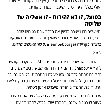
להתנסות, הם לא כבולים לתהליכים, אין להם לקוחות ״אמיתיים״, 
ואולי בכלל זה עוד טרנד שיעבור. כמו ווייב קודינג.
בפועל, זו לא זהירות - זו אשליה של 
שליטה
והאשליה הזו מייצרת בדיוק את הדבר שהם בטוחים שהם 
נמנעים ממנו: פער אסטרטגי שהולך וגדל. בפועל, הם עוסקים 
בחבלה בקריירה (Career Sabotage) של האנשים שלהם.
למה?
כי הדוח מראה שהעובדים משתמשים ב-AI בכל מקרה. קוראים 
לזה ״Shadow AI״. ההבדל היחיד הוא שבארגונים ״שמרניים״ 
זה קורה מתחת לרדאר - כמו פעולה מחתרתית. בלי הכוונה, בלי 
סטנדרטים, בלי למידה, ובלי יכולת אמיתית לצמוח. במקום לייצר 
ארגון לומד, המנהלים האלה מייצרים ארגון מסתיר.
אז מנהלים בתל אביב או בפריפריה - השאלה אם אתם רוצים 
לעזור לארגונים שלכם, ולחברה שלנו בכלל, להתמודד עם 