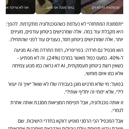
טכנולוגיה זה לא רק בהייטק: גם תעשיית המזון הישראלית מאמצת כלי AI, אוטומציה וניתוח דאטה בזמן אמת
בתור מנכל אני מקבל מאות החלטות ביום, וה- Galaxy Z Fold8 Ultra עוזר לי לחתוך אותן מהר יותר_v
אני לא צריכה את המשרד:
״תסמונת המתחזה״ לא נעלמת כשהטכנולוגיה מתקדמת. להפך: 
היא מקבלת עוד במה. אלה שמרגישים ביטחון עודפים, מעיזים 
יותר. אלה שמרגישים ביטחון חסר, נעצרים עוד לפני שהתחילו.
הוא מכפיל גם חרדה: בפריפריה, רמת החרדה מה-AI מגיעה 
ל-40%. כמעט כפול מאשר במרכז (24%). זה לא מפתיע - 
כשאין רשת ביטחון תעסוקתית, AI לא נראה כמו מנוע צמיחה 
אלא כמו איום מוחשי. 
בפועל: מי שלא מרגיש מוגן בעבודה שלו לא שואל ״איך זה יעזור 
לי?״, אלא ״מתי זה יחליף אותי?״. 
זו אותה טכנולוגיה, אבל תפיסת המציאות מסננת אותה אחרת 
לגמרי.
אבל המכפיל הכי הרסני מופיע דווקא בחדרי הישיבות. שם 
יושבת עדיין תפיסת עולם ניהולית שנקראת ״שמרנות אחראית״ 