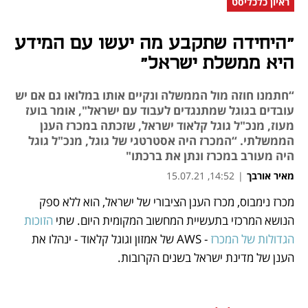
ראיון כלכליסט
"היחידה שתקבע מה יעשו עם המידע
היא ממשלת ישראל"
“חתמנו חוזה מול הממשלה ונקיים אותו במלואו גם אם יש
עובדים בגוגל שמתנגדים לעבוד עם ישראל", אומר בועז
מעוז, מנכ"ל גוגל קלאוד ישראל, שזכתה במכרז הענן
הממשלתי. “המכרז היה אסטרטגי של גוגל, מנכ"ל גוגל
היה מעורב במכרז ונתן את ברכתו"
מאיר אורבך
|
14:52, 15.07.21
מכרז נימבוס, מכרז הענן הציבורי של ישראל, הוא ללא ספק 
נפתח בכרטיסייה חדשה
נפתח בכרטיסייה חדשה
נפתח בכרטיסייה חדשה
נפתח בכרטיסייה חדשה
נפתח בכרטיסייה חדשה
הנושא המרכזי בתעשיית המחשוב המקומית היום. שתי 
הזוכות 
הגדולות של המכרז
 - AWS של אמזון וגוגל קלאוד - ינהלו את 
הענן של מדינת ישראל בשנים הקרובות. 