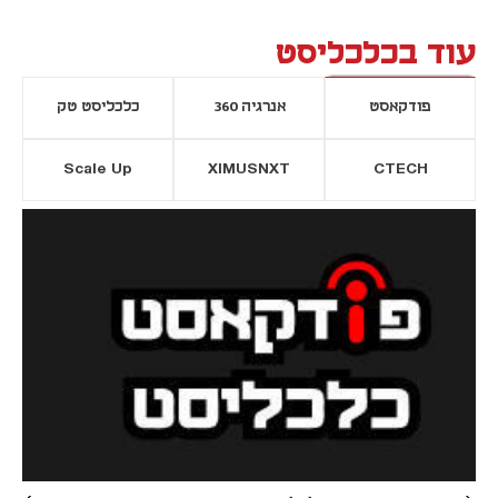
עוד בכלכליסט
פודקאסט
אנרגיה 360
כלכליסט טק
Scale Up
XIMUSNXT
CTECH
יסייה חדשה
נפתח בכרטיסייה חדשה