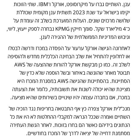
ענן. השתיים גברו על מיקרוסופט, אורקל ו־IBM. שתי הזוכות 
יקימו בישראל עד שנת 2023 תשתית ענן מקומית שכוללת 
שלושה מרכזים שונים. העלות המוערכת בשלב זה עומדת על 
כ־4 מיליארד שקל. סומך חייקין KPMG נבחרה לספק ייעוץ, ליווי, 
וגיבוש המדיניות הממשלתית של ההגירה לענן.
לאחרונה הגישה אורקל ערעור על הפסדה במכרז ודרשה לבטלו 
או לחלופין להתחיל את שלב הבחינה הכלכלית מחדש ולהוסיפה 
לשלב זה. כמו כן מבקשת אורקל להורות שההצעה של AWS 
תבוטל מאחר שהוגשה באיחור ובשל הוספה שלא כדין של 
הסתייגות. בהסתייגות שהגישה AWS במסגרת המכרז היא 
מציינת שהיא יכולה לשנות את תשובותיה, כלומר את הצעתה 
במכרז, אם בחברה עצמה יהיו שינויים בשירותים שהיא מציעה.
מנכ”לית אורקל צפרה כץ אף התבטאה בחריפות נגד הזכיה של 
השתיים ואמרה שככל הנראה למקבלי ההחלטות לא היו את כל 
הנתונים בידיהם כאשר הם בחרו בזוכות. לאחר הגשת העתירה 
מסתמנת דחייה של יציאה לדרך של המכרז בחודשיים.