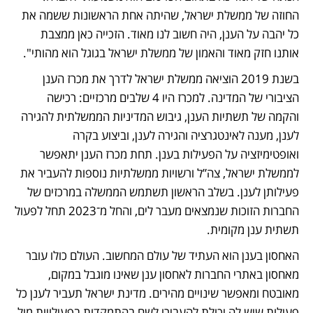
החוזה של ממשלת ישראל, שהיתה אחת הראשונות ששמה את 
כל יהבה על הענן, היה חשוב לנו מאוד. הזכייה כאן ממצבת 
אותנו חזק מאוד והאמון של ממשלת ישראל בגוגל הוא מהותי".
בשנת 2019 הוציאה ממשלת ישראל לדרך את מכרז הענן 
הציבורי של המדינה. למכרז היו 4 שלבים מרכזיים: רכישה 
והקמה של תשתיות הענן, גיבוש המדיניות הממשלתית להגירה 
לענן, מענה לאינטגרציה והגירה לענן, וביצוע בקרה 
ואופטימיזציה על הפעילות בענן. תחת מכרז הענן יתאפשר 
לממשלת ישראל, צה”ל ורשויות ממשלתיות נוספות להעביר את 
פעילותן לענן. בשלב הראשון תשתמש הממשלה במרכזים של 
החברות הזוכות שנמצאים מעבר לים, והחל מ־2023 תחל לפעול 
תשתית ענן מקומית. 
האחסון בענן הוא העתיד של עולם המחשוב. העולם כולו עובר 
מאחסון באתרי החברות לאחסון ענן שאינו מוגבל במקום, 
מאובטח ומאפשר שינויים מהירים. מדינת ישראל תעביר לענן כל 
פעילות שיש לה יכולת להעבירו לשם בהתמקדות בפעילויות מול 