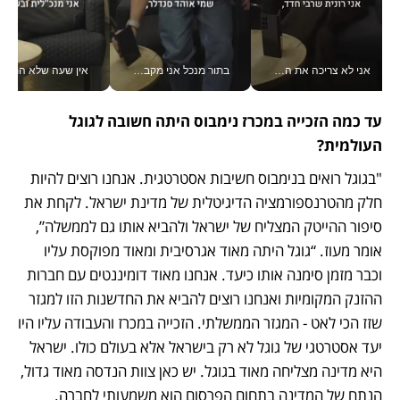
אני לא צריכה את המשרד: רונית שרעבי-חדד מנהלת ארגון של 30000 עובדים מכל מקום_v
בתור מנכל אני מקבל מאות החלטות ביום, וה- Galaxy Z Fold8 Ultra עוזר לי לחתוך אותן מהר יותר_v
אין שעה שלא התעסקתי במשבר - טל אלכסנדרוביץ’ שגב מנהלת משברים
עד כמה הזכייה במכרז נימבוס היתה חשובה לגוגל 
העולמית?
"בגוגל רואים בנימבוס חשיבות אסטרטגית. אנחנו רוצים להיות 
חלק מהטרנספורמציה הדיגיטלית של מדינת ישראל. לקחת את 
סיפור ההייטק המצליח של ישראל ולהביא אותו גם לממשלה”, 
אומר מעוז. “גוגל היתה מאוד אגרסיבית ומאוד מפוקסת עליו 
וכבר מזמן סימנה אותו כיעד. אנחנו מאוד דומיננטים עם חברות 
ההזנק המקומיות ואנחנו רוצים להביא את החדשנות הזו למגזר 
שזז הכי לאט - המגזר הממשלתי. הזכייה במכרז והעבודה עליו היו 
יעד אסטרטגי של גוגל לא רק בישראל אלא בעולם כולו. ישראל 
היא מדינה מצליחה מאוד בגוגל. יש כאן צוות הנדסה מאוד גדול, 
הנתח של המדינה בתחום הפרסום הוא משמעותי לחברה. 