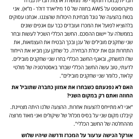
הברית (במכרז המקורי של ממשלת ארצות הברית גברה 
מיקרוסופט על AWS בחוזה של 10 מיליארד דולר - מ”א). אני 
בטוח בהצעה של גוגל מבחינת היכולות שהצגנו. אנחנו עסוקים 
בלהוציא לפועל את המכרז ועובדים כבר עם אגפים שונים 
בממשלה על יישום ההסכם. החשב הכללי השכיל לעשות ובחר 
שני שחקנים מובילים של ענן ובכך הבטיח את העצמאות, את 
התחרות וגם את יכולת הבחירה. כל שחקן ענן מביא את הייחוד 
שלו למשחק, ובאגף החשב הכללי בחרו שני שחקנים מובילים. 
לדעתי, טוב עשה החשב הכללי שבחר באסטרטגיה של מולטי 
קלאוד, כלומר שני שחקנים מובילים".
האם לא נפגעתם כשבחרו את אמזון כחברה שתוביל את 
החוזה ואתם רק במקום השני?
“אני לא מתייחס להצעות אחרות. ההצעה שלנו היתה מצויינת. 
קיבלנו מקום שני על בסיס מכלול של שיקולים ואני מאוד מרוצה 
מההחלטה של החשב הכללי".
אורקל הגישה ערעור על המכרז ודרשה שיהיו שלוש 