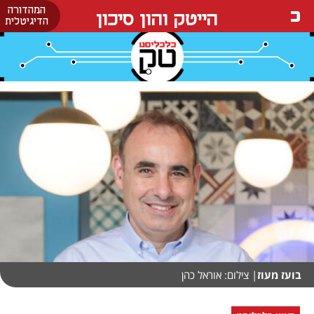
המהדורה
הייטק והון סיכון
הדיגיטלית
בועז מעוז
| צילום: אוראל כהן