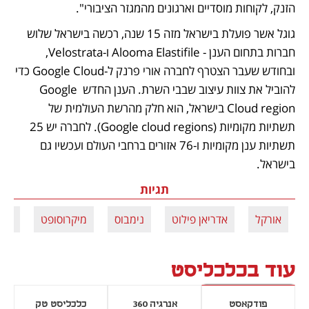
הזנק, לקוחות מוסדיים וארגונים מהמגזר הציבורי". 
גוגל אשר פועלת בישראל מזה 15 שנה, רכשה בישראל שלוש 
חברות בתחום הענן - Alooma Elastifile ו-Velostrata, 
ובחודש שעבר הצטרף לחברה אורי פרנק ל-Google Cloud כדי 
להוביל את צוות עיצוב שבבי השרת. הענן החדש Google 
Cloud region בישראל, הוא חלק מהרשת העולמית של 
תשתיות מקומיות (Google cloud regions). לחברה יש 25 
תשתיות ענן מקומיות ו-76 אזורים ברחבי העולם ועכשיו גם 
בישראל.  
תגיות
אורקל
אדריאן פילוט
נימבוס
מיקרוסופט
מאי
עוד בכלכליסט
פודקאסט
אנרגיה 360
כלכליסט טק