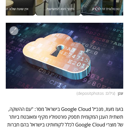
טכנולוגיה זה לא רק בהייטק: גם תעשיית המזון הישראלית מאמצת כלי AI, אוטומציה וניתוח דאטה בזמן אמת
חינוך הוא המשישמה של החיים שלי - V
אין שעה שלא התעסקתי במשבר - טל אלכסנדרוביץ’ שגב מנהלת משברים
ענן 
(
צילום: depositphotos
)
בועז מעוז, מנכ״ל Google Cloud בישראל מסר: "עם ההשקה, 
תשתית הענן המקומית תספק פורטפוליו מקיף ומאובטח ביותר 
של מוצרי Google Cloud לכלל לקוחותינו בישראל בהם חברות 