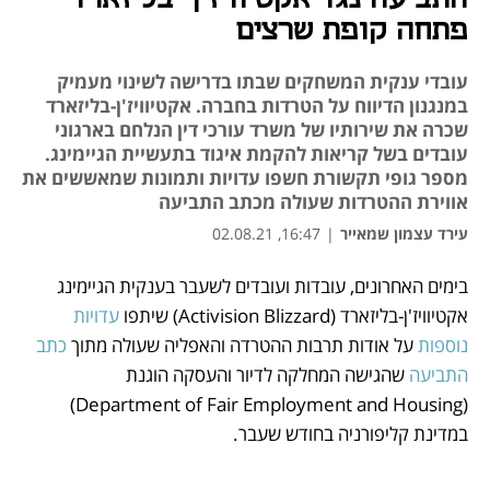
פתחה קופת שרצים
עובדי ענקית המשחקים שבתו בדרישה לשינוי מעמיק
במנגנון הדיווח על הטרדות בחברה. אקטיוויז'ן-בליזארד
שכרה את שירותיו של משרד עורכי דין הנלחם בארגוני
עובדים בשל קריאות להקמת איגוד בתעשיית הגיימינג.
מספר גופי תקשורת חשפו עדויות ותמונות שמאששים את
אווירת ההטרדות שעולה מכתב התביעה
עירד עצמון שמאייר
|
16:47, 02.08.21
נפתח בכרטיסייה חדשה
נפתח בכרטיסייה חדשה
נפתח בכרטיסייה חדשה
נפתח בכרטיסייה חדשה
נפתח בכרטיסייה חדשה
נפתח בכרטיסייה חדשה
נפתח בכרטיסייה חדשה
נפתח בכרטיסייה חדשה
בימים האחרונים, עובדות ועובדים לשעבר בענקית הגיימינג 
אקטיוויז'ן-בליזארד (Activision Blizzard) שיתפו 
עדויות 
נוספות
 על אודות תרבות ההטרדה והאפליה שעולה מתוך 
כתב 
התביעה
 שהגישה המחלקה לדיור והעסקה הוגנת 
(Department of Fair Employment and Housing) 
במדינת קליפורניה בחודש שעבר.