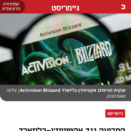
המהדורה
גיימריסט
הדיגיטלית
ענקית הגיימינג אקטיוויז'ן-בליזארד Activision Blizzard
| צילום:
שאטרסטוק
גיימריסט
התביעה נגד אקטיוויז'ן-בליזארד