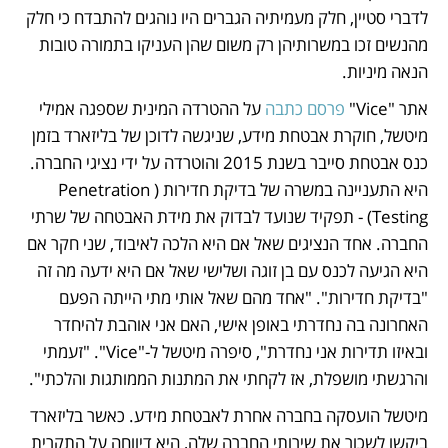
לדברי סטיין, חלק מעמיתיה הגברים היו נוהגים להתבדח כי חלק 
מהנשים זכו במשרותיהן רק משום שהן העניקו בתמורה טובות 
הנאה מיניות.
אתר "Vice" 
פרסם כתבה
 על ההטרדה המינית שספגה אמילי 
מיטשל, חוקרת אבטחת מידע, שניגשה לדוכן של בליזארד בזמן 
כנס אבטחת סייבר בשנת 2015 והוטרדה על ידי נציגי החברה. 
היא התעניינה במשרה של בדיקת חדירות (Penetration 
Testing) - תפקיד שנועד לבדוק את מידת האבטחה של שרתי 
החברה. אחד הנציגים שאל אם היא הלכה לאיבוד, שני חקר אם 
היא הגיעה לכנס עם בן זוגה ושלישי שאל אם היא ידעה מה זה 
"בדיקת חדירות". "אחד מהם שאל אותי מתי הייתה הפעם 
האחרונה בה נחדרתי באופן אישי, האם אני אוהבת להיחדר 
ובאיזו תדירות אני נחדרת", סיפרה מיטשל ל-"Vice". "זעמתי 
והרגשתי מושפלת, אז לקחתי את המתנות הממותגות והלכתי".
מיטשל הועסקה בחברה אחרת לאבטחת מידע. כאשר בליזארד 
ביקשו לשכור את שירותי החברה שלה, היא דיווחה על התקרית 