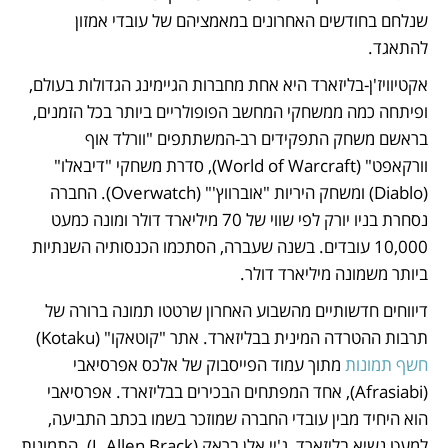
שנלחם בחודשים האחרונים במאמציהם של עובדי אמזון 
להתאגד.
אקטיוויז'ן-בליזארד היא אחת מחברות הגיימינג הגדולות בעולם, 
ופיתחה כמה ממשחקי המחשב הפופולריים ביותר בכל הזמנים, 
בראשם משחק התפקידים רב-המשתתפים "וורלד אוף 
וורקאפט" (World of Warcraft), סדרת משחקי "דיבאלו" 
(Diablo) ומשחק היריות "אוברווץ'" (Overwatch). החברה 
נסחרת בניו יורק לפי שווי של 70 מיליארד דולר ומונה כמעט 
10,000 עובדים. בשנה שעברה, הסתכמו הכנסותיה השנתיות 
ביותר משמונה מיליארד דולר.
דיווחים חדשותיים מהשבוע האחרון שרטטו תמונה ברורה של 
תרבות ההטרדה המינית בבליזארד. אתר "קוטאקו" (Kotaku) 
חשף תמונות
 מתוך עמוד הפייסבוק של אלכס אפרסיאבי 
(Afrasiabi), אחד המפתחים הבכירים בבליזארד. אפרסיאבי 
הוא היחיד מבין עובדי החברה שמוזכר בשמו בכתב התביעה, 
למעט נשיא בליזארד, ג'יי אלן בראק (J. Allen Brack). התמונות 