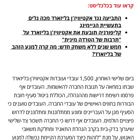
קראו עוד בכלכליסט:
התביעה נגד אקטיוויז'ן בליזארד מכה גלים 
בתעשיית הגיימינג
קליפורניה תובעת את אקטיוויז'ן בליזארד על 
"תרבות של הטרדה מינית"
חמש שנים ללא משחק חדש: מה קרה למגע הזהב 
של בליזארד?
ביום שלישי האחרון, 1,500 עובדי ועובדות אקטיוויז'ן-בליזארד 
שבתו במחאה על תגובת החברה להאשמות. העובדים אף 
פרסמו רשימת דרישות מההנהלה, הכוללת ביטול סעיף חובת 
הבוררות בחוזים האישיים של עובדי החברה. העובדים טוענים כי 
הסעיף מגן על העבריינים ומונע ממתלוננות ומתלוננים לדרוש 
פיצויים הולמים. העובדים אף דרשו כי החברה תשכור צד-שלישי 
שיערוך בדק-בית בקרב הנהלת התאגיד ומחלקת משאבי 
האנוש, על מנת "לזהות כיצד המערכת הקיימת נכשלה למנוע 