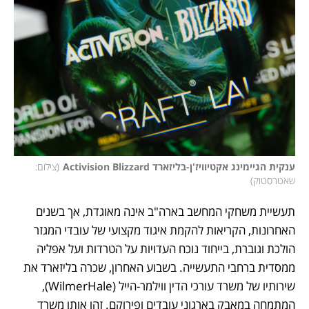
ענקית הגיימינג אקטיוויז'ן-בליזארד Activision Blizzard
(
צילום: 
שאטרסטוק
)
תעשיית משחקי המחשב בארה"ב אינה מאוגדת, אך בשנים 
האחרונות, הקריאות להקמת איגוד מקצועי של עובדי המגזר 
הולכת וגוברת, בייחוד נוכח העדויות על הטרדות ועל אפליה 
ממסדית ברחבי התעשייה. בשבוע האחרון, שכרה בליזארד את 
שירותיו של משרד עורכי הדין ווילמר-הייל (WilmerHale), 
המתמחה במאבק בארגוני עובדים ופירוקם. זהו אותו משרד 