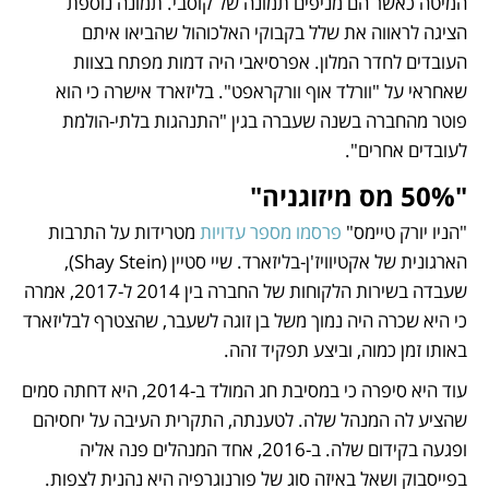
המיטה כאשר הם מניפים תמונה של קוסבי. תמונה נוספת 
הציגה לראווה את שלל בקבוקי האלכוהול שהביאו איתם 
העובדים לחדר המלון. אפרסיאבי היה דמות מפתח בצוות 
שאחראי על "וורלד אוף וורקראפט". בליזארד אישרה כי הוא 
פוטר מהחברה בשנה שעברה בגין "התנהגות בלתי-הולמת 
לעובדים אחרים".
"50% מס מיזוגניה"
"הניו יורק טיימס" 
פרסמו מספר עדויות
 מטרידות על התרבות 
הארגונית של אקטיוויז'ן-בליזארד. שיי סטיין (Shay Stein), 
שעבדה בשירות הלקוחות של החברה בין 2014 ל-2017, אמרה 
כי היא שכרה היה נמוך משל בן זוגה לשעבר, שהצטרף לבליזארד 
באותו זמן כמוה, וביצע תפקיד זהה.
עוד היא סיפרה כי במסיבת חג המולד ב-2014, היא דחתה סמים 
שהציע לה המנהל שלה. לטענתה, התקרית העיבה על יחסיהם 
ופגעה בקידום שלה. ב-2016, אחד המנהלים פנה אליה 
בפייסבוק ושאל באיזה סוג של פורנוגרפיה היא נהנית לצפות. 