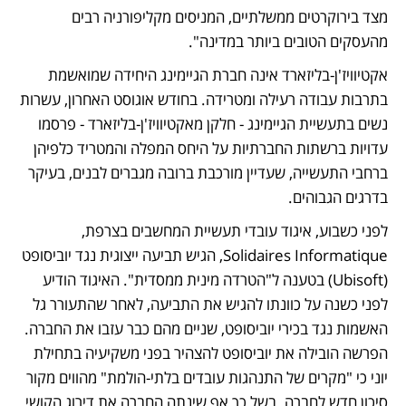
מצד בירוקרטים ממשלתיים, המניסים מקליפורניה רבים 
מהעסקים הטובים ביותר במדינה".
אקטיוויז'ן-בליזארד אינה חברת הגיימינג היחידה שמואשמת 
בתרבות עבודה רעילה ומטרידה. בחודש אוגוסט האחרון, עשרות 
נשים בתעשיית הגיימינג - חלקן מאקטיוויז'ן-בליזארד - פרסמו 
עדויות ברשתות החברתיות על היחס המפלה והמטריד כלפיהן 
ברחבי התעשייה, שעדיין מורכבת ברובה מגברים לבנים, בעיקר 
בדרגים הגבוהים.
לפני כשבוע, איגוד עובדי תעשיית המחשבים בצרפת, 
Solidaires Informatique, הגיש תביעה ייצוגית נגד יוביסופט 
(Ubisoft) בטענה ל"הטרדה מינית ממסדית". האיגוד הודיע 
לפני כשנה על כוונתו להגיש את התביעה, לאחר שהתעורר גל 
האשמות נגד בכירי יוביסופט, שניים מהם כבר עזבו את החברה. 
הפרשה הובילה את יוביסופט להצהיר בפני משקיעיה בתחילת 
יוני כי "מקרים של התנהגות עובדים בלתי-הולמת" מהווים מקור 
סיכון חדש לחברה. בשל כך אף שינתה החברה את דירוג הקושי 