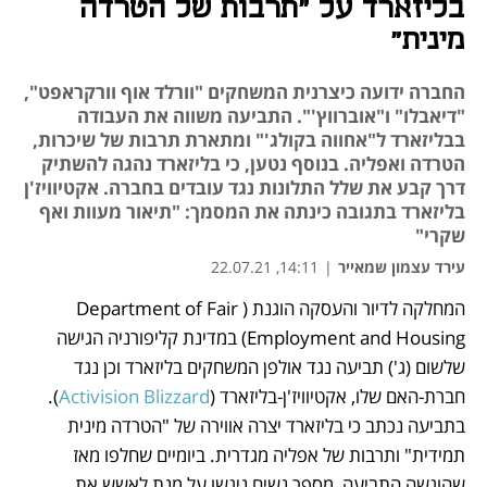
בליזארד על "תרבות של הטרדה
מינית"
החברה ידועה כיצרנית המשחקים "וורלד אוף וורקראפט",
"דיאבלו" ו"אוברווץ'". התביעה משווה את העבודה
בבליזארד ל"אחווה בקולג'" ומתארת תרבות של שיכרות,
הטרדה ואפליה. בנוסף נטען, כי בליזארד נהגה להשתיק
דרך קבע את שלל התלונות נגד עובדים בחברה. אקטיוויז'ן
בליזארד בתגובה כינתה את המסמך: "תיאור מעוות ואף
שקרי"
עירד עצמון שמאייר
|
14:11, 22.07.21
המחלקה לדיור והעסקה הוגנת (Department of Fair 
נפתח בכרטיסייה חדשה
Employment and Housing) במדינת קליפורניה הגישה 
שלשום (ג') תביעה נגד אולפן המשחקים בליזארד וכן נגד 
חברת-האם שלו, אקטיוויז'ן-בליזארד (
Activision Blizzard
). 
בתביעה נכתב כי בליזארד יצרה אווירה של "הטרדה מינית 
תמידית" ותרבות של אפליה מגדרית. ביומיים שחלפו מאז 
שהוגשה התביעה, מספר נשים ניגשו על מנת לאשש את 