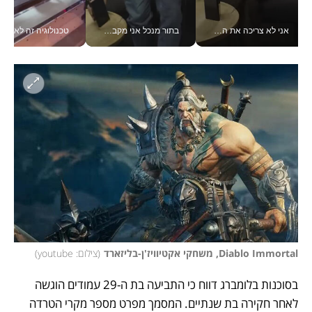
אני לא צריכה את המשרד: רונית שרעבי-חדד מנהלת ארגון של 30000 עובדים מכל מקום_v
בתור מנכל אני מקבל מאות החלטות ביום, וה- Galaxy Z Fold8 Ultra עוזר לי לחתוך אותן מהר יותר_v
טכנולוגיה זה לא רק בהייטק: גם תעשיי
Diablo Immortal, משחקי אקטיוויז'ן-בליזארד
(
צילום: youtube
)
בסוכנות בלומברג דווח כי התביעה בת ה-29 עמודים הוגשה 
לאחר חקירה בת שנתיים. המסמך מפרט מספר מקרי הטרדה 