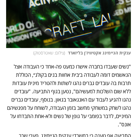
ענקית הגיימינג אקטיוויז'ן בליזארד 
(
צילום: שאטרסטוק
)
"נשים שעבדו בחברה אישרו כמעט פה-אחד כי העבודה אצל 
הנאשמים דומה לעבודה ב׳בית אחוות בנים בקולג׳׳, הכוללת 
תרבות בה עובדים גברים נהגו לשתות ולהטריד מינית עובדות 
ללא שום השלכות למעשיהם", נטען בגוף התביעה. "עובדים 
נהגו להגיע לעבוד עם האנגאובר בגאון. בנוסף, עובדים גברים 
נהגו לשחק במשחקי מחשב בזמן העבודה, לשוחח על מפגשיהם 
המיניים, לדבר בפומבי על גופן של נשים ולא-אחת התבדחו על 
אונס".
התביעה אף טענה כי במשרדי ענקית הגיימינג, פערי שכר 