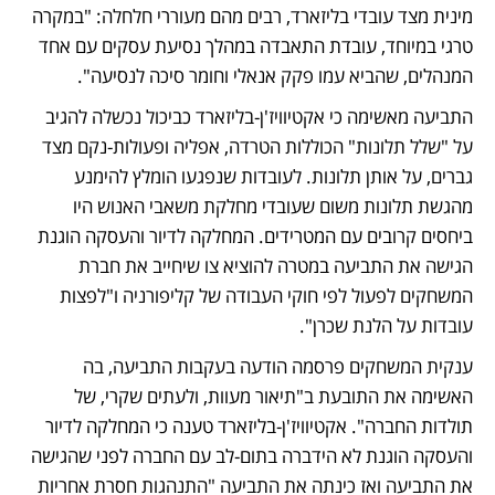
מינית מצד עובדי בליזארד, רבים מהם מעוררי חלחלה: "במקרה 
טרגי במיוחד, עובדת התאבדה במהלך נסיעת עסקים עם אחד 
המנהלים, שהביא עמו פקק אנאלי וחומר סיכה לנסיעה".
התביעה מאשימה כי אקטיוויז'ן-בליזארד כביכול נכשלה להגיב 
על "שלל תלונות" הכוללות הטרדה, אפליה ופעולות-נקם מצד 
גברים, על אותן תלונות. לעובדות שנפגעו הומלץ להימנע 
מהגשת תלונות משום שעובדי מחלקת משאבי האנוש היו 
ביחסים קרובים עם המטרידים. המחלקה לדיור והעסקה הוגנת 
הגישה את התביעה במטרה להוציא צו שיחייב את חברת 
המשחקים לפעול לפי חוקי העבודה של קליפורניה ו"לפצות 
עובדות על הלנת שכרן".
ענקית המשחקים פרסמה הודעה בעקבות התביעה, בה 
האשימה את התובעת ב"תיאור מעוות, ולעתים שקרי, של 
תולדות החברה". אקטיוויז'ן-בליזארד טענה כי המחלקה לדיור 
והעסקה הוגנת לא הידברה בתום-לב עם החברה לפני שהגישה 
את התביעה ואז כינתה את התביעה "התנהגות חסרת אחריות 