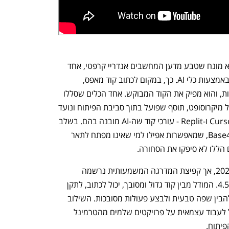
אז מה זה בכלל וייב קודינג? וייב קודינג הוא מונח שטבע מדען המחשבים אנדריי קרפטי, אחד 
ממייסדי OpenAI, המתייחס לכתיבת קוד באמצעות כלי AI. כך, במקום לכתוב קוד מאפס, 
המשתמש יכול לכתוב לכלי הנחיות מילוליות, והוא מפיק את הקוד המבוקש. אחד הכלים שסללו 
את הדרך בשוק היה GitHub Copilot של מיקרוסופט, תוסף שפועל בתוך סביבת הפיתוח ונועד 
לסייע למפתח. אחר כך הגיעו כלים כמו Cursor ו-Replit - עורכי קוד שה-AI מובנה בהם. בשלב 
הבא נכנסו פלטפורמות כמו Lovable ו-Base44, שמאפשרות אפילו למי שאינו מפתח לתאר 
הללו לא סיפקו את הסחורה.
קלוד קוד של אנתרופיק הושק בפברואר 2025, אך קפיצת המדרגה המשמעותית נרשמה 
בנובמבר האחרון, עם השקת מודל אופוס 4.5. המודל מבין קוד גדול ומסובך, יכול לכתוב, לתקן 
ולשפר קוד, לפתור בעיות בכמה שלבים, להבין שפה טבעית ולבצע פעולות מסובכות. השילוב 
שלו בקלוד קוד הופך אותו לסוכן קוד שיכול לעבוד עצמאית על פרויקטים שלמים מהטרמינל 
פיתוח.