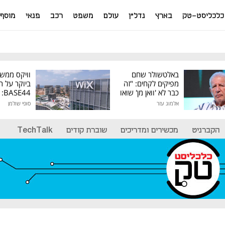
כלכליסט-טק
בארץ
נדל"ן
עולם
משפט
רכב
פנאי
מוסף
באלטשולר שחם
וויקס ממש
מפיקים לקחים: "זה
ביוקר על ר
כבר לא 'וואן מן' שואו
44
של גילעד"
אלמוג עזר
סופי שולמן
מיליון דולר
הקברניט
מכשירים ומדריכים
שוברת קודים
TechTalk