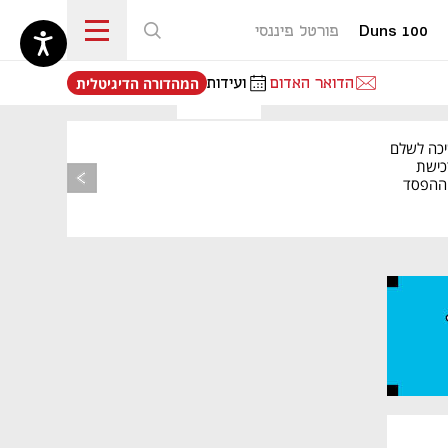
Duns 100
פורטל פיננסי
נפתח בכרטיסייה חדשה
הדואר האדום
ועידות
המהדורה הדיגיטלית
יכה לשלם
כישת
BASE: ההפסד
הרבעוני זינק ל-76