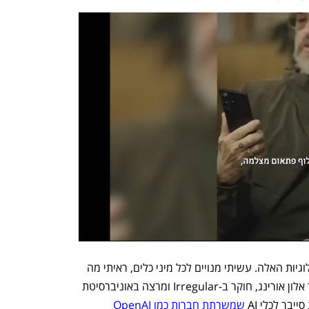
"בהתחלה לא הייתי חסיד גדול של הטכנולוגיות האלה. עשיתי מנויים לכל מיני כלים, ראיתי מה 
יצא ולא התלהבתי בלשון המעטה", מספר אלון אורינג, חוקר ב-Irregular ומרצה באוניברסיטת 
בר לכלי AI 
שמשרתת חברות כמו OpenAI 