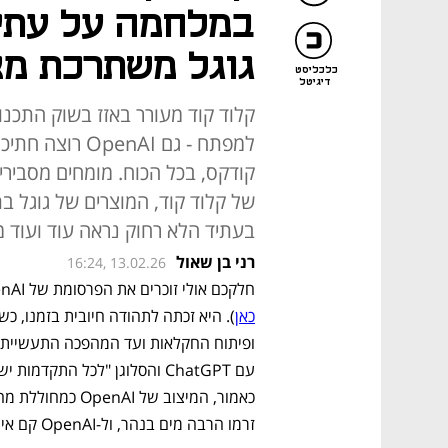
במלחמה על עתיד
גוגל משתרכת מא
כלכליסט
דיגיטל
קלוד קוד מעורר באזז בשוק התכנות
למפתח - גם nAI
קודקס, בכל הכוח. מומחים מסבירי
של קלוד קוד, המוצרים של גוגל בת
בעתיד הלא רחוק נראה עוד ועוד 
רני בן שאול
16:24, 13.02.26
חלקכם אולי זוכרים את הפרסומת של OpenAI לסופרבול לפני שנה (ומי שלא, יכול לצפות בה 
כאן
זרמו הרבה מים בנהר, ול-OpenAI קם איום אמיתי בשוק הצ'אטבוטים - 