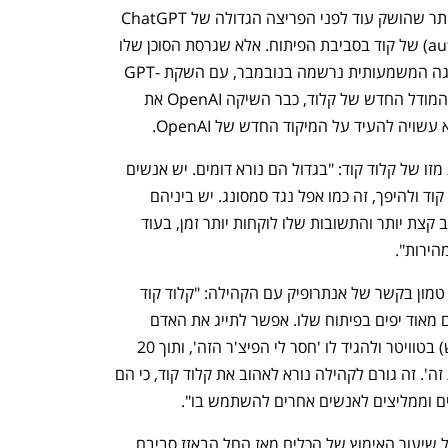
התכוננו לשלב הבא בצמיחה שלכם!
You're NXT
קודקס של OpenAI הוא כלי ותיק הרבה יותר שהושק עוד לפני הפריצה הגדולה של ChatGPT 
ככלי השלמה אוטומטית (autocompletion) של קוד בסביבת הפיתוח. אלא שגרסת הסוכן שלו 
הושקה רק בשנה שעברה, וקפיצת המדרגה המשמעותית נרשמה בנובמבר, עם השקת GPT-
5.1. בשבוע שעבר, באותו יום שבו הושק המודל החדש של קלוד, כבר השיקה OpenAI את 
לדברי אורינג, הרמה של קודקס לא נופלת מזו של קלוד קוד: "בגדול הם נורא דומים. יש אנשים 
שאוהבים את קודקס ולא אוהבים את קלוד קוד ולהיפך, זה כמו אפל נגד סמסונג. יש ביניהם 
הבדלים קטנים, למשל קודקס נוטה לחשוב קצת יותר והתשובות שלו לוקחות יותר זמן, בעוד 
הירות".
אורינג טוען כי סוד ההצלחה של קלוד קוד טמון בקשר של אנתרופיק עם הקהילה: "קלוד קוד 
מתקדם נורא מהר, אנתרופיק עושה דברים מאוד יפים בפיתוח שלו. אפשר לתייג את האדם 
שאחראי על קלוד קוד (בוריס צ'רני - רב"ש) בטוויטר ולהגיד לו 'חסר לי הפיצ'ר הזה', ותוך 20 
דקות הוא מגיב: 'תעדכן גרסה, תיקנתי את זה'. זה גורם לקהילה נורא לאהוב את קלוד קוד, כי הם 
ים וממליצים לאנשים אחרים להשתמש בו".
ומה עם גוגל? עדיין אין נתונים עדכניים על שיעור האימוץ של הכלים מאז החל הבאזז סביבם 