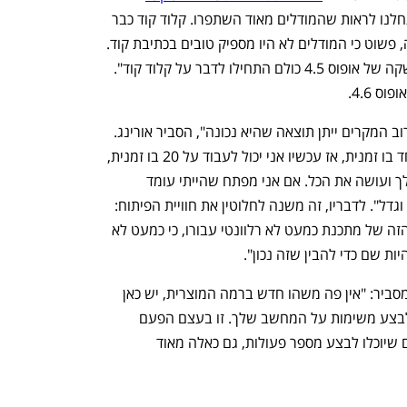
. לדבריו, "בנובמבר-דצמבר התחלנו לראות שהמודלים מאוד השתפרו. קלוד קוד כבר 
בן שנה, ועד עכשיו הוא לא זכה להייפ הזה, פשוט כי המודלים לא היו מספיק טובים בכתיבת קוד. 
אבל משהו קרה, וכמה שבועות אחרי ההשקה של אופוס 4.5 כולם התחילו לדבר על קלוד קוד". 
 4.6.
"עכשיו אתה יכול לסמוך על קלוד קוד שברוב המקרים ייתן תוצאה שהיא נכונה", הסביר אורינג. 
"אם אני רגיל לעבוד כל פעם על פיצ'ר אחד בו זמנית, אז עכשיו אני יכול לעבוד על 20 בו זמנית, 
כי אני יכול לתת לו משימות והוא פשוט הולך ועושה את הכל. אם אני מפתח שהייתי עומד 
בהספק מסוים, אז היום ההספק הזה הולך וגדל". לדבריו, זה משנה לחלוטין את חוויית הפיתוח: 
"מי שאוהב לפתח תוכנה - היום המקצוע הזה של מתכנת כמעט לא רלוונטי עבורו, כי כמעט לא 
נפתח בכרטיסייה חדשה
נפתח בכרטיסייה חדשה
יות שם כדי להבין שזה נכון".
אורי אליאבייב, יועץ ומרצה בתחום ה-AI, מסביר: "אין פה משהו חדש ברמה המוצרית, יש כאן 
הבשלה של הטכנולוגיה. הוא יודע לרוץ ולבצע משימות על המחשב שלך. זו בעצם הפעם 
הראשונה שאתה יכול באמת להריץ סוכנים שיוכלו לבצע מספר פעולות, גם כאלה מאוד 