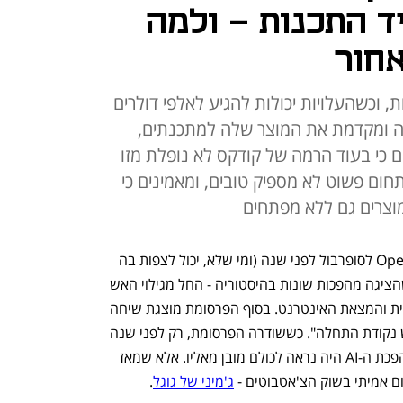
 התכנות - ולמה
חור
, וכשהעלויות יכולות להגיע לאלפי דולרים
Ope רוצה חתיכה ומקדמת את המוצר שלה למתכנתים,
ם כי בעוד הרמה של קודקס לא נופלת מזו
חום פשוט לא מספיק טובים, ומאמינים כי
מוצרים גם ללא מפתחים
). היא זכתה לתהודה חיובית בזמנו, כשהציגה מהפכות שונות בהיסטוריה - החל מגילוי האש 
ופיתוח החקלאות ועד המהפכה התעשייתית והמצאת האינטרנט. בסוף הפרסומת מוצגת שיחה 
עם ChatGPT והסלוגן "לכל התקדמות יש נקודת התחלה". כששודרה הפרסומת, רק לפני שנה 
כאמור, המיצוב של OpenAI כמחוללת מהפכת ה-AI היה נראה לכולם מובן מאליו. אלא שמאז 
ג'מיני של גוגל
. 