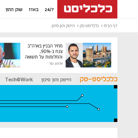
24/7
באזז
שוק ההון
דף הבית
כלכליסט-טק
הייטק והון סיכון
מחיר הבניין בארה"ב
צנח ב-90%,
והחלומות על תשואה
גבוהה התנפצו
אלמוג עזר
כלכליסט-טק
הייטק והון סיכון
Tech@Work