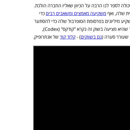
הפרסומת של OpenAI לסופרבול השנה יכולה לספר לנו הרבה על הכיוון שאליו החברה הולכת. 
ת שלה, ואף 
משקיעה מאמצים ומשאבים רבים
 כדי 
להביס את גוגל, אך השנה היא בחרה להשקיע מיליונים בפרסומת הסופרבול שלה כדי להסתער 
על שוק נישתי יותר - הווייב קודינג. המוצר שהיא מציעה בשוק זה נקרא "קודקס" (Codex), 
שעורר סערה (
גם בשווקים
) - 
קלוד קוד
 של אנתרופיק. 