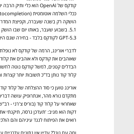
גבוה
מדברים כלכלה, עסקים ומה שביניהם
GPT-5.3 לקודקס בלבד - בחירה שגם היא עשויה להעיד על המיקוד החדש של OpenAI. 
קלוד קוד נותן בד"כ תשובות יותר קצרות ומ
רואים את הפיתוח לנגד עיניהם והם הולכ