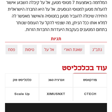
המלחמה באמצעות 7 מטוסי מטען, אל על קיבלה השבוע אישור 
להעלות מטען למטוסי הנוסעים. אל על היא החברה הישראלית 
היחידה שיכולה להעביר מטען במטוסיה והאישור מאפשר לה 
למלא אותו ככל הניתן, מה שצפוי להקל על העומס שנותר 
בתחום המטענים בעקבות היעדרות החברות הזרות. 
תגיות
נתב"ג
שאגת הארי
אל על
טיסות
פסח
עוד בכלכליסט
פודקאסט
אנרגיה 360
כלכליסט טק
Scale Up
XIMUSNXT
CTECH
יסייה חדשה
נפתח בכרטיסייה חדשה