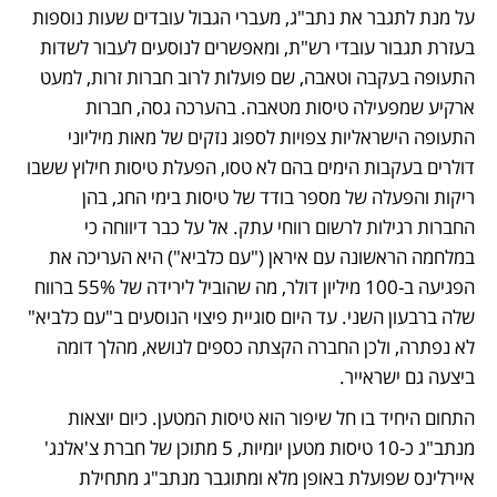
על מנת לתגבר את נתב"ג, מעברי הגבול עובדים שעות נוספות 
בעזרת תגבור עובדי רש"ת, ומאפשרים לנוסעים לעבור לשדות 
התעופה בעקבה וטאבה, שם פועלות לרוב חברות זרות, למעט 
ארקיע שמפעילה טיסות מטאבה. בהערכה גסה, חברות 
התעופה הישראליות צפויות לספוג נזקים של מאות מיליוני 
דולרים בעקבות הימים בהם לא טסו, הפעלת טיסות חילוץ ששבו 
ריקות והפעלה של מספר בודד של טיסות בימי החג, בהן 
החברות רגילות לרשום רווחי עתק. אל על כבר דיווחה כי 
במלחמה הראשונה עם איראן ("עם כלביא") היא העריכה את 
הפגיעה ב-100 מיליון דולר, מה שהוביל לירידה של 55% ברווח 
שלה ברבעון השני. עד היום סוגיית פיצוי הנוסעים ב"עם כלביא" 
לא נפתרה, ולכן החברה הקצתה כספים לנושא, מהלך דומה 
ביצעה גם ישראייר. 
התחום היחיד בו חל שיפור הוא טיסות המטען. כיום יוצאות 
מנתב"ג כ-10 טיסות מטען יומיות, 5 מתוכן של חברת צ'אלנג' 
איירלינס שפועלת באופן מלא ומתוגבר מנתב"ג מתחילת 