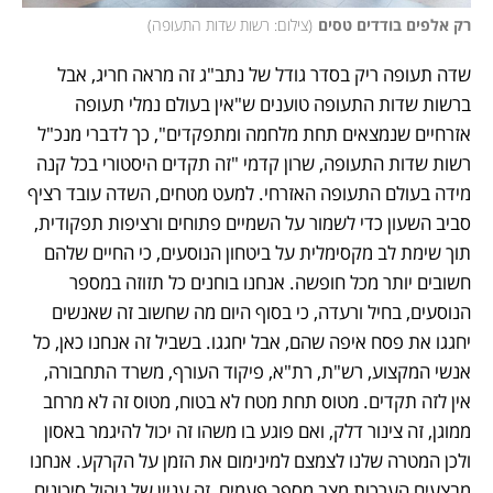
רק אלפים בודדים טסים
(
צילום: רשות שדות התעופה
)
שדה תעופה ריק בסדר גודל של נתב"ג זה מראה חריג, אבל 
ברשות שדות התעופה טוענים ש"אין בעולם נמלי תעופה 
אזרחיים שנמצאים תחת מלחמה ומתפקדים", כך לדברי מנכ"ל 
רשות שדות התעופה, שרון קדמי "זה תקדים היסטורי בכל קנה 
מידה בעולם התעופה האזרחי. למעט מטחים, השדה עובד רציף 
סביב השעון כדי לשמור על השמיים פתוחים ורציפות תפקודית, 
תוך שימת לב מקסימלית על ביטחון הנוסעים, כי החיים שלהם 
חשובים יותר מכל חופשה. אנחנו בוחנים כל תזוזה במספר 
הנוסעים, בחיל ורעדה, כי בסוף היום מה שחשוב זה שאנשים 
יחגגו את פסח איפה שהם, אבל יחגגו. בשביל זה אנחנו כאן, כל 
אנשי המקצוע, רש"ת, רת"א, פיקוד העורף, משרד התחבורה, 
אין לזה תקדים. מטוס תחת מטח לא בטוח, מטוס זה לא מרחב 
ממוגן, זה צינור דלק, ואם פוגע בו משהו זה יכול להיגמר באסון 
ולכן המטרה שלנו לצמצם למינימום את הזמן על הקרקע. אנחנו 
מבצעים הערכות מצב מספר פעמים, זה עניין של ניהול סיכונים 