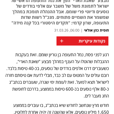
מבצע "שאגת הארי" הפך את נמל התעופה הראשי של
ישראל לתמונת משל של משבר עם אלפי בודדים של
נוסעים ודיוטי פרי שומם. אבל ההנהלה תומכת במהלך
שמשמר את השמיים פתוחים. מנכ"ל רשות שדות
התעופה, שרון קדמי: "תקדים היסטורי בכל קנה מידה"
חופית כהן אולאי
|
06:00, 31.03.26
+
נקודות עיקריות
רגע לפני פסח, נמל התעופה בן גוריון שומם. זאת בעקבות 
ההגבלות שהוטלו על הענף במהלך מבצע "שאגת הארי", 
כשעוברים דרכו אלפים בודדים של נוסעים, בכ-40 טיסות בלבד. 
רובם עולים על המטוס עם לב כבד, מבלי לדעת אם טיסתם חזרה 
לישראל תצא לפועל. זאת לעומת ימי שגרה, שעוברים בנתב"ג 
כ-80 אלף נוסעים בכ-600 טיסות בממוצע, בדרכם לחופשת 
החג מעבר לים. 
חודש מרץ שנחשב לחודש שיא בנתב"ג, בו עוברים בממוצע 
1.650 מיליון נוסעים, אלא שהשנה זה יהיה אחרת לחלוטין. 