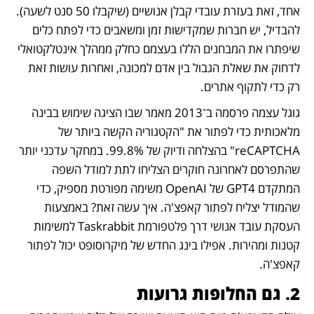
אחד, זאת בעזרת עובדי קבלן אנושיים (שיקבלו 50 סנט לשעה). 
להבדיל, יש חברות שמקדישות זמן ומשאבים כדי לפתח כלים 
שיפתרו את המבחנים הללו בעצמם כחלק ממהלך אינטלקטואלי 
לדחוק את שאלת הגבול בין אדם למכונה, ואחרות עושות זאת 
רק כדי לתקוף אתרים. 
גוגל עצמה פרסמה ב־2013 מאמר שבו הציגה שימוש בבינה 
מלאכותית כדי לפתור את "הקטגוריה הקשה ביותר של 
reCAPTCHA" בהצלחה ודיוק של 99.8%. במחקר עדכני יותר 
שהתפרסם לאחרונה חוקרים הצליחו לתת למודל השפה 
המתקדם GPT4 של OpenAI משימה מפורטת מספיק, כדי 
שהמודל יצליח לפתור קאפצ'ה. איך עשה זאת? באמצעות 
העסקת עובד אנושי דרך פלטפורמת Taskrabbit למשימות 
קטנות ומהירות. אפילו בינג החדש של מיקרוסופט יכול לפתור 
קאפצ'ה.
2. גם החלופות גרועות