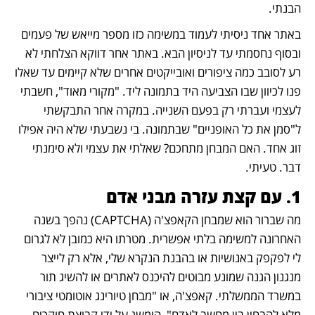
הבנתי.
באתר אחד ניסיתי לעמוד במשימה כזו מספר מייאש של פעמים 
ובסוף נחסמתי עד לניסיון הבא. באתר אחר דווקא הצלחתי לא 
רע לסובב כמה ציפורים ואובייקטים אחרים שלא קיימים עד שאלו 
פנו לכיוון שבו הצביעה היד בתמונה ליד. "מקורי מאוד", חשבתי 
לעצמי ועברתי רק בפעם השנייה. במקרה אחר התבקשתי 
ל"סמן את כל האופניים" שבתמונה. בי נשבעתי שלא היה אפילו 
זוג אחד. האם המבחן מתחכם? שאלתי את עצמי ולא סימנתי 
דבר. טעיתי. 
1. עם קצת עזרה מבני אדם
מה שברור הוא שמבחן הקאפצ'ה (CAPTCHA) נהפך בשנה 
האחרונה למשימה בלתי אפשרית. מטרתו היא כמובן לא לגרום 
לי לפקפק באנושיות או בהבנת הנקרא שלי, אלא רק לייצר 
מנגנון הגנה שמונע מבוטים להיכנס לאתרים או להשיג תור 
במשרד הממשלתי. קאפצ'ה, או "מבחן טיורינג אוטומטי ציבורי 
מלא להבחין בין מחשב לאדם", הומשג על ידי קבוצת חוקרים 