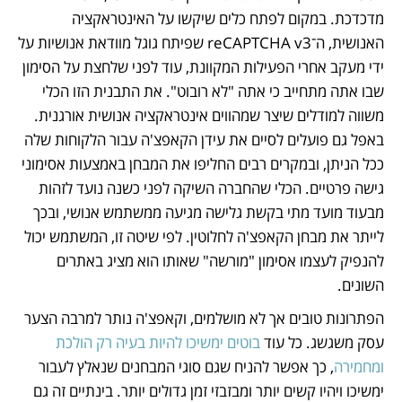
מדכדכת. במקום לפתח כלים שיקשו על האינטראקציה 
האנושית, ה־reCAPTCHA v3 שפיתח גוגל מוודאת אנושיות על 
ידי מעקב אחרי הפעילות המקוונת, עוד לפני שלחצת על הסימון 
שבו אתה מתחייב כי אתה "לא רובוט". את התבנית הזו הכלי 
משווה למודלים שיצר שמהווים אינטראקציה אנושית אורגנית. 
באפל גם פועלים לסיים את עידן הקאפצ'ה עבור הלקוחות שלה 
ככל הניתן, ובמקרים רבים החליפו את המבחן באמצעות אסימוני 
גישה פרטיים. הכלי שהחברה השיקה לפני כשנה נועד לזהות 
מבעוד מועד מתי בקשת גלישה מגיעה ממשתמש אנושי, ובכך 
לייתר את מבחן הקאפצ'ה לחלוטין. לפי שיטה זו, המשתמש יכול 
להנפיק לעצמו אסימון "מורשה" שאותו הוא מציג באתרים 
השונים.
הפתרונות טובים אך לא מושלמים, וקאפצ'ה נותר למרבה הצער 
עסק משגשג. כל עוד
 בוטים ימשיכו להיות בעיה רק הולכת 
ומחמירה
, כך אפשר להניח שגם סוגי המבחנים שנאלץ לעבור 
ימשיכו ויהיו קשים יותר ומבזבזי זמן גדולים יותר. בינתיים זה גם 