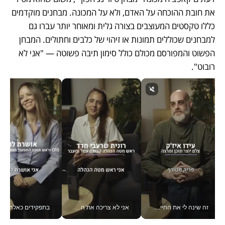
את חובת ההוכחה על האדם, ולא על המכונה. מבחנים מוקדמים 
כללו טקסטים המעוצבים בצורה גלית ומאוחר יותר עברו גם 
למבחנים שכוללים תמונות או זיהוי של כלבים וחתולים. המבחן 
הפשוט והמפורסם מכולם כולל סימון תיבה פשוטה — "אני לא 
רובוט".
זה שינה לי את החיים: איך עידו איז'ק הופך את הסמארטפון לכלי צילום מקצועי_v
אני לא צריכה את המשרד: רונית שרעבי-חדד מנהלת ארגון של 30000 עובדים מכל מקום_v
בתפקידים כאלה אי אפשר לח