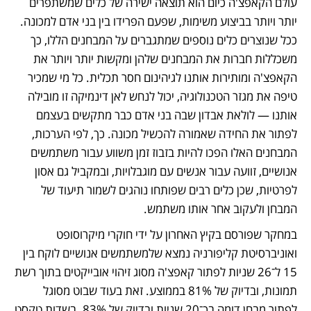
עולם הקאפצ'ה כיום הוא תוצאה ישירה של כלים שמשתפרים 
יותר ויותר בביצוע משימות, שפעם הפרידו בין בני אדם למכונה. 
ככל שנוצרים כלים נוספים שמתגברים על המבחנים הללו, כך 
משכללות חברות את המבחנים שלהן ומקשות יותר ויותר את 
הקאפצ'ה ומותירות אותנו לגיהינום חסר תכלית. כל מי שמכיר 
טיפה את מגזר הטכנולוגיה, יכול לנחש לאן דינמיקה זו מובילה 
אותנו — לולאת אבדון שבה בני אדם כבר מתקשים בעצמם 
לפתור את החידה שאמורה להכשיל מכונה. כך, לפי הערכות, 
המבחנים האלו הפכו להיות בזבוז זמן משווע עבור משתמשים 
אנושיים, זוועה עבור אנשים עם מוגבלויות, ובמקביל גם אסון 
לפרטיות, שכן כלים רבים שפותחו נוהגים לשמור תיעוד של 
המבחן ולעקוב אחר אותו משתמש.
במחקר שפורסם בקיץ האחרון על ידי חוקרי מיקרוסופט 
ואוניברסיטת קליפורניה נמצא שלמשתמשים אנושיים לוקח בין 
15 ל־26 שניות לפתור קאפצ'ה מסוג זיהוי אובייקטים בתוך רשת 
תמונות, ובדיוק של 81% בממוצע. זאת בעוד שבוט מסוגל 
לפתור מבחן דומה בכ־20 שניות ובדיוק של 83%. בשדות טקסט 