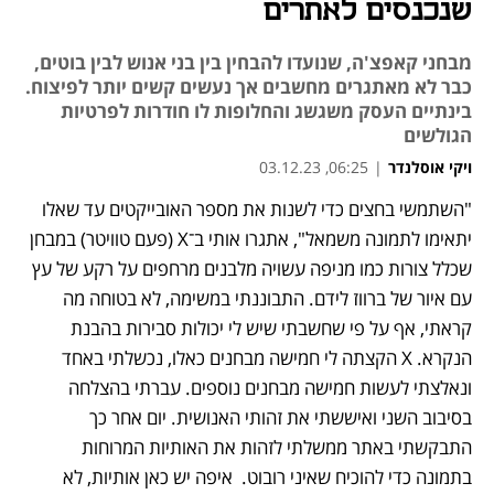
שנכנסים לאתרים
מבחני קאפצ'ה, שנועדו להבחין בין בני אנוש לבין בוטים,
כבר לא מאתגרים מחשבים אך נעשים קשים יותר לפיצוח.
בינתיים העסק משגשג והחלופות לו חודרות לפרטיות
הגולשים
ויקי אוסלנדר
|
06:25, 03.12.23
"השתמשי בחצים כדי לשנות את מספר האובייקטים עד שאלו 
נפתח בכרטיסייה חדשה
יתאימו לתמונה משמאל", אתגרו אותי ב־X (פעם טוויטר) במבחן 
שכלל צורות כמו מניפה עשויה מלבנים מרחפים על רקע של עץ 
עם איור של ברווז לידם. התבוננתי במשימה, לא בטוחה מה 
קראתי, אף על פי שחשבתי שיש לי יכולות סבירות בהבנת 
הנקרא. X הקצתה לי חמישה מבחנים כאלו, נכשלתי באחד 
ונאלצתי לעשות חמישה מבחנים נוספים. עברתי בהצלחה 
בסיבוב השני ואיששתי את זהותי האנושית. יום אחר כך 
התבקשתי באתר ממשלתי לזהות את האותיות המרוחות 
בתמונה כדי להוכיח שאיני רובוט.  איפה יש כאן אותיות, לא 