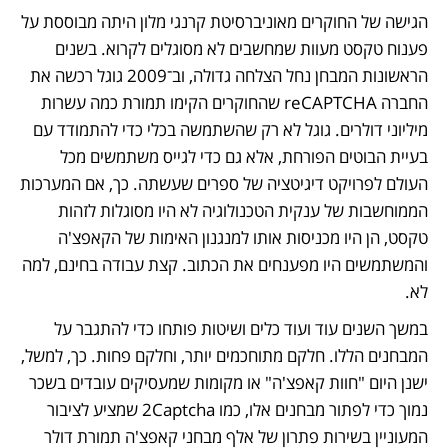
הגישה של החוקרים מאוניברסיטת קרנגי מלון היתה מבוססת על 
פענוח טקסט מעוות שמחשבים לא מסוגלים לקרוא. בשנים 
הראשונות המבחן נחל הצלחה גדולה, וב־2009 גוגל רכשה את 
החברה reCAPTCHA שהחוקרים הקימו תמורת כמה עשרות 
מיליוני דולרים. גוגל לא רק שהשתמשה בכלי כדי להתמודד עם 
בעיית הבוטים הפורחת, אלא גם כדי לגייס משתמשים מכל 
העולם לפרויקט דיגיטציה של ספרים שעשתה. כך, אם המערכות 
הממוחשבות של ענקית הטכנולוגיה לא היו מסוגלות לזהות 
טקסט, הן היו מכניסות אותו למנגנון האימות של הקאפצ'ה 
והמשתמשים היו מפענחים את הכתוב. קצת עבודה בחינם, למה 
לא.
במשך השנים עוד ועוד כלים ושיטות פותחו כדי להתגבר על 
המבחנים הללו. חלקם מתוחכמים יותר, וחלקם פחות. כך, למשל, 
ישנן היום "חוות קאפצ'ה" או מקומות שמעסיקים עובדים בשכר 
נמוך כדי לפתור מבחנים אלו, כמו 2Captcha שמציע לציבור 
המעוניין בשירות פתרון של אלף מבחני קאפצ'ה תמורת דולר 