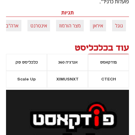
פועלות כרגיל".
תגיות
גוגל
איראן
מצר הורמוז
אינטרנט
ארה"ב
עוד בכלכליסט
פודקאסט
אנרגיה 360
כלכליסט טק
Scale Up
XIMUSNXT
CTECH
יסייה חדשה
נפתח בכרטיסייה חדשה