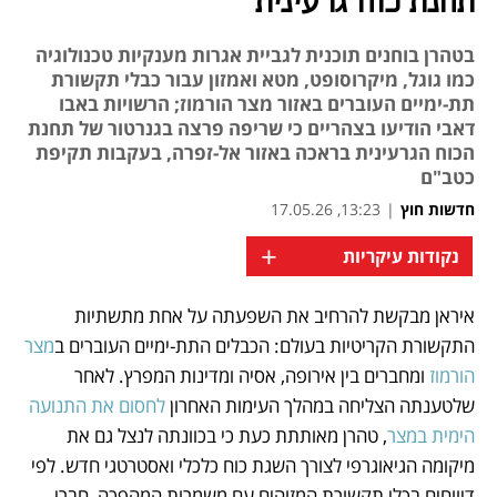
תחנת כוח גרעינית
בטהרן בוחנים תוכנית לגביית אגרות מענקיות טכנולוגיה
כמו גוגל, מיקרוסופט, מטא ואמזון עבור כבלי תקשורת
תת-ימיים העוברים באזור מצר הורמוז; הרשויות באבו
דאבי הודיעו בצהריים כי שריפה פרצה בגנרטור של תחנת
הכוח הגרעינית בראכה באזור אל-זפרה, בעקבות תקיפת
כטב"ם
חדשות חוץ
|
13:23, 17.05.26
+
נקודות עיקריות
איראן מבקשת להרחיב את השפעתה על אחת מתשתיות 
נפתח בכרטיסייה חדשה
נפתח בכרטיסייה חדשה
נפתח בכרטיסייה חדשה
התקשורת הקריטיות בעולם: הכבלים התת-ימיים העוברים ב
מצר 
הורמוז 
ומחברים בין אירופה, אסיה ומדינות המפרץ. לאחר 
שלטענתה הצליחה במהלך העימות האחרון 
לחסום את התנועה 
הימית במצר
, טהרן מאותתת כעת כי בכוונתה לנצל גם את 
מיקומה הגיאוגרפי לצורך השגת כוח כלכלי ואסטרטגי חדש. לפי 
דיווחים בכלי תקשורת המזוהים עם משמרות המהפכה, חברי 