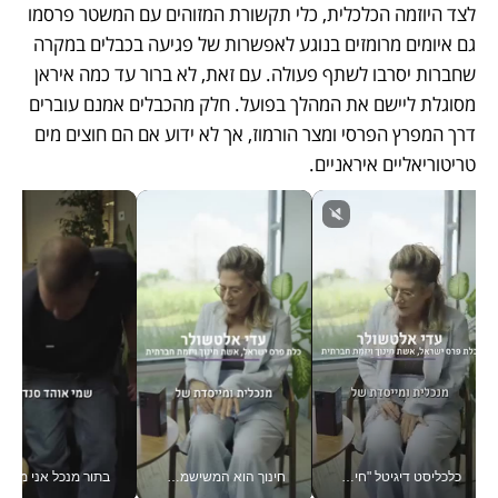
לצד היוזמה הכלכלית, כלי תקשורת המזוהים עם המשטר פרסמו 
גם איומים מרומזים בנוגע לאפשרות של פגיעה בכבלים במקרה 
שחברות יסרבו לשתף פעולה. עם זאת, לא ברור עד כמה איראן 
מסוגלת ליישם את המהלך בפועל. חלק מהכבלים אמנם עוברים 
דרך המפרץ הפרסי ומצר הורמוז, אך לא ידוע אם הם חוצים מים 
טריטוריאליים איראניים.
כלכליסט דיגיטל "חינוך הוא המשימה של החיים שלי"_v
חינוך הוא המשישמה של החיים שלי - V
בתור מנכל אני מקבל מאות הח