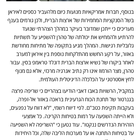
בנוסף, חברות אמריקאיות מנועות כיום מלהעביר כספים לאיראן 
בשל הסנקציות המחמירות של ארצות הברית, ולכן גורמים בענף 
מעריכים כי ייתכן שמדובר בעיקר במהלך הצהרתי שנועד 
להרתיע ולהמחיש את יכולתה של טהרן להשפיע על תשתיות 
גלובליות רגישות. המהלך מגיע בתקופה של מתיחות מחודשת 
באזור, על רקע החשש מהתלקחות נוספת בין איראן למערב 
לאחר ביקורו של נשיא ארצות הברית דונלד טראמפ בסין. עבור 
טהרן, מצר הורמוז אינו רק נתיב אנרגיה מרכזי, אלא גם מנוף 
לחץ אסטרטגי על הכלכלה הדיגיטלית העולמית.
במקביל, הרשויות באבו דאבי הודיעו בצהריים כי שריפה פרצה 
בגנרטור של תחנת הכוח הגרעינית בראכה באזור אל-זפרה, 
בעקבות תקיפת כטב"ם. לפי דיווח רשמי, "לא דווח על נפגעים, 
ולא הייתה השפעה על רמות בטיחות הקרינה. כל אמצעי 
הזהירות הנדרשים ננקטו". עוד נטען כי "השריפה לא השפיעה 
על בטיחות התחנה או על מערכות הליבה שלה, וכל היחידות 