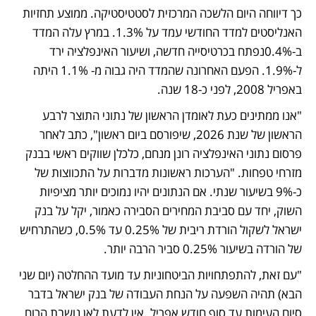
כך דיווחה היום הלשכה המרכזית לסטטיסטיקה. ממוצע תחזיות 
האנליסטים למדד החודשי עמד על 1.3%. במרץ עלה המדד 
ב-0.4%נפתח בכרטיסייה חדשה, ושיעור האינפלציה ירד 
ל-1.9%. הפעם האחרונה שהמדד היה גבוה מ- 1.1% היתה 
באפריל 2008, לפני כ-18 שנה.
"אנו ממתינים כעת לאומדן הראשון של נתוני התוצר לרבע 
הראשון של שנת 2026, שיפורסם ביום ראשון", כתב לאחר 
פרסום נתוני האינפלציה רונן מנחם, כלכלן שווקים ראשי בבנק 
מזרחי טפחות. "הערכות ראשונות מדברות על התכווצות של 
כ-9% בשיעור שנתי. אם הנתונים יהיו נמוכים יותר מציפיות 
השוק, יחד עם סביבת המחירים הסבירה כאמור, יקל על בנק 
ישראל לשקול הורדת ריבית של 0.25% עד 0.5%, כשהתרחיש 
של הורדה בשיעור 0.25% סביר הרבה יותר.
"עם זאת, להתפתחויות הביטחוניות עד מועד ההחלטה (יום שני 
הבא) תהיה השפעה על הנחת העבודה של בנק ישראל בדבר 
סיום העימות עד סוף חודש אפריל. אין לדעת לאן נושבת הרוח 