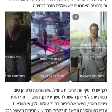
והעדכונים האחרונים לא שוללים חזרה ללחימה.
חינוך הוא המשישמה של החיים שלי - V
טכנולוגיה זה לא רק בהייטק: גם תעשיית המזון הישראלית מאמצת כלי AI, אוטומציה וניתוח דאטה בזמן אמת
בתור מנכל אני מקבל מאות הח
לכך יש להוסיף את הריביות בחו"ל, שההערכות כלפיהן כיום 
נוטות יותר לעלייתן מאשר להמשך ירידתן. מסובך יותר להוריד 
ריבית בארץ, כאשר שהריביות בחו"ל עולות. לכן, אי הוודאות 
עדיין כאן ומסיבה זו לא ניתן לשלול תרחיש שהריבית תישאר בכל 