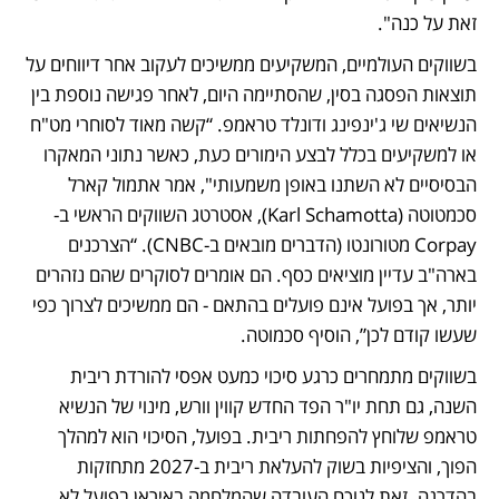
זאת על כנה". 
בשווקים העולמיים, המשקיעים ממשיכים לעקוב אחר דיווחים על 
תוצאות הפסגה בסין, שהסתיימה היום, לאחר פגישה נוספת בין 
הנשיאים שי ג'ינפינג ודונלד טראמפ. “קשה מאוד לסוחרי מט"ח 
או למשקיעים בכלל לבצע הימורים כעת, כאשר נתוני המאקרו 
הבסיסיים לא השתנו באופן משמעותי", אמר אתמול קארל 
סכמטוטה (Karl Schamotta), אסטרטג השווקים הראשי ב-
Corpay מטורונטו (הדברים מובאים ב-CNBC). “הצרכנים 
בארה"ב עדיין מוציאים כסף. הם אומרים לסוקרים שהם נזהרים 
יותר, אך בפועל אינם פועלים בהתאם - הם ממשיכים לצרוך כפי 
שעשו קודם לכן”, הוסיף סכמוטה. 
בשווקים מתמחרים כרגע סיכוי כמעט אפסי להורדת ריבית 
השנה, גם תחת יו"ר הפד החדש קווין וורש, מינוי של הנשיא 
טראמפ שלוחץ להפחתות ריבית. בפועל, הסיכוי הוא למהלך 
הפוך, והציפיות בשוק להעלאת ריבית ב-2027 מתחזקות 
בהדרגה. זאת לנוכח העובדה שהמלחמה באיראן בפועל לא 