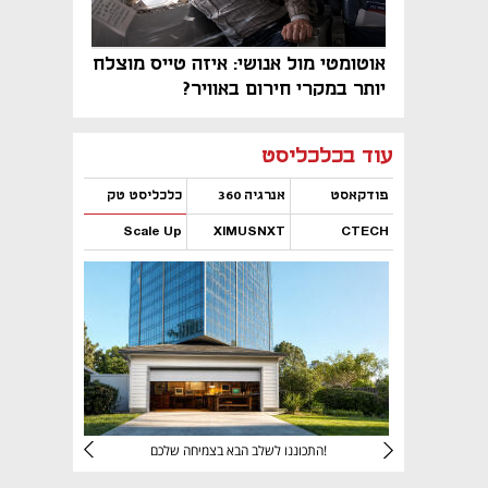
אוטומטי מול אנושי: איזה טייס מוצלח
יותר במקרי חירום באוויר?
נפתח בכרטיסייה חדשה
נפתח בכרטיסייה חדשה
נפתח בכרטיסייה חדשה
נפתח בכרטיסייה חדשה
נפתח בכרטיסייה חדשה
נפתח בכרטיסייה חדשה
עוד בכלכליסט
פודקאסט
אנרגיה 360
כלכליסט טק
Scale Up
XIMUSNXT
CTECH
נפתח בכרטיסייה חדשה
נפתח בכרטיסייה חדשה
נפתח בכרטיסייה חדשה
נפתח בכרטיסייה חדשה
יניהם
התכוננו לשלב הבא בצמיחה שלכם!