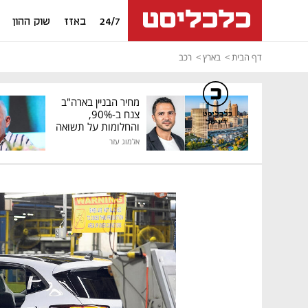
24/7
באזז
שוק ההון
דף הבית
בארץ
רכב
מחיר הבניין בארה"ב
צנח ב-90%,
כלכליסט
דיגיטל
והחלומות על תשואה
גבוהה התנפצו
אלמוג עזר