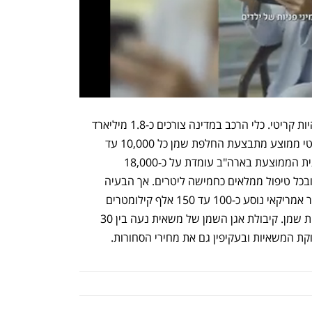
מחסור בשמנים לרכבים בארה"ב עשוי להיות קריטי. כלי הרכב במדינה צורכים כ-1.8 מיליארד 
ליטרים של שמן מנוע מדי שנה. ברכב פרטי ממוצע מתבצעת החלפת שמן כל 10,000 עד 
15,000 קילומטרים — כשהנסועה השנתית הממוצעת בארה"ב עומדת על כ-18,000 
קילומטרים לפי נתוני Kelly Blue Book, ובכל טיפול ממלאים כחמישה ליטרים. אך הבעיה 
החמורה יותר נוגעת למשאיות: סמי-טריילר אמריקאי נוסע כ-100 עד 150 אלף קילומטרים 
בשנה, מה שמחייב חמש עד עשר החלפות שמן. קיבולת אגן השמן של משאית נעה בין 30 