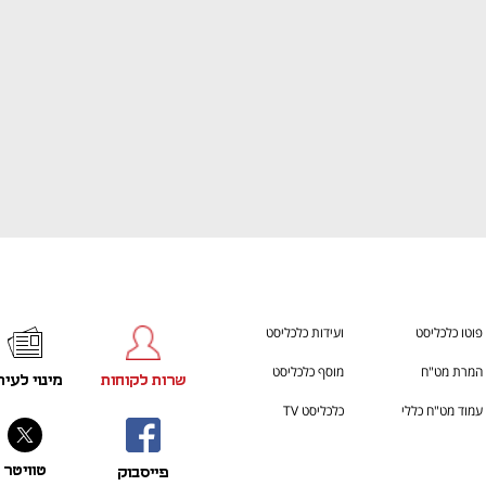
פוטו כלכליסט
ועידות כלכליסט
המרת מט"ח
מוסף כלכליסט
שרות לקוחות
מינוי לעית
עמוד מט"ח כללי
כלכליסט TV
טוויטר
פייסבוק