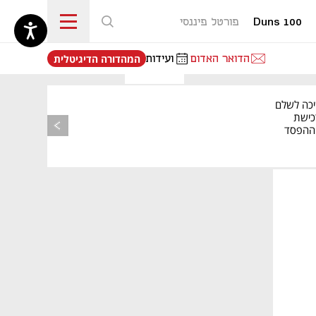
Duns 100
פורטל פיננסי
נפתח בכרטיסייה חדשה
הדואר האדום
ועידות
המהדורה הדיגיטלית
מאמר קניות
יכה לשלם
כישת
BASE: ההפסד
הרבעוני זינק ל-76