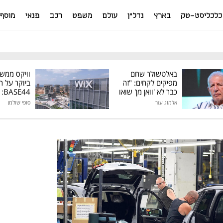
כלכליסט-טק
בארץ
נדל"ן
עולם
משפט
רכב
פנאי
מוסף
באלטשולר שחם
וויקס ממש
מפיקים לקחים: "זה
ביוקר על ר
כבר לא 'וואן מן' שואו
44
של גילעד"
אלמוג עזר
סופי שולמן
מיליון דולר