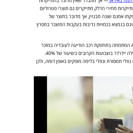
מה באיראן 
— אך מתברר שאין מדובר בהתייקרות 
יחידה. לפי פרסומים בארה"ב, במקביל להתייקרות מחירי הדלק מתייקרים גם תוצרי פטרוליום 
אחרים, ובמקרה זה — שמן מנוע. אופן הפקתו אמנם שונה מבנזין, אך מדובר בתוצר של 
פטרוליום או גז טבעי — שני משאבים שאינם בנמצא בכמויות נדיבות בעקבות המשבר במפרץ 
לפי פרסומים בארה"ב, רשת AUTOZONE המתמחה בתחזוקת רכב הודיעה לעובדיה במזכר 
פנימי כי היא צופה שמלאי שמני המנוע שלה יידרדר בשבועות הקרובים בשיעור של 40%. 
המחסור אינו מוגבל לשמן מנוע בלבד: גם נוזלי תמסורת ונוזלי בלימה מופקים באופן דומה, ולכן 