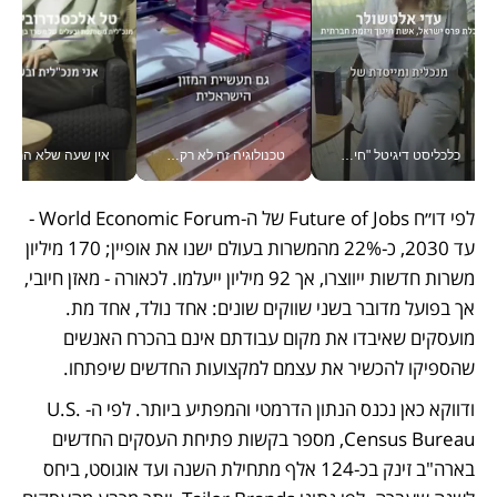
כלכליסט דיגיטל "חינוך הוא המשימה של החיים שלי"_v
טכנולוגיה זה לא רק בהייטק: גם תעשיית המזון הישראלית מאמצת כלי AI, אוטומציה וניתוח דאטה בזמן אמת
אין שעה שלא התעסקתי במשבר - טל אלכסנדרוביץ’ שגב מנהלת משברים
לפי דו״ח Future of Jobs של ה-World Economic Forum - 
עד 2030, כ-22% מהמשרות בעולם ישנו את אופיין; 170 מיליון 
משרות חדשות ייווצרו, אך 92 מיליון ייעלמו. לכאורה - מאזן חיובי, 
אך בפועל מדובר בשני שווקים שונים: אחד נולד, אחד מת. 
מועסקים שאיבדו את מקום עבודתם אינם בהכרח האנשים 
שהספיקו להכשיר את עצמם למקצועות החדשים שיפתחו.
ודווקא כאן נכנס הנתון הדרמטי והמפתיע ביותר. לפי ה-U.S. 
Census Bureau, מספר בקשות פתיחת העסקים החדשים 
בארה"ב זינק בכ-124 אלף מתחילת השנה ועד אוגוסט, ביחס 