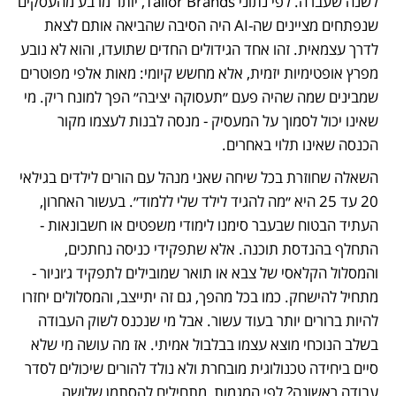
לשנה שעברה. לפי נתוני Tailor Brands, יותר מרבע מהעסקים 
שנפתחים מציינים שה-AI היה הסיבה שהביאה אותם לצאת 
לדרך עצמאית. זהו אחד הגידולים החדים שתועדו, והוא לא נובע 
מפרץ אופטימיות יזמית, אלא מחשש קיומי: מאות אלפי מפוטרים 
שמבינים שמה שהיה פעם ״תעסוקה יציבה״ הפך למונח ריק. מי 
שאינו יכול לסמוך על המעסיק - מנסה לבנות לעצמו מקור 
הכנסה שאינו תלוי באחרים. 
השאלה שחוזרת בכל שיחה שאני מנהל עם הורים לילדים בגילאי 
20 עד 25 היא ״מה להגיד לילד שלי ללמוד״. בעשור האחרון, 
העתיד הבטוח שבעבר סימנו לימודי משפטים או חשבונאות - 
התחלף בהנדסת תוכנה. אלא שתפקידי כניסה נחתכים, 
והמסלול הקלאסי של צבא או תואר שמובילים לתפקיד ג׳וניור - 
מתחיל להישחק. כמו בכל מהפך, גם זה יתייצב, והמסלולים יחזרו 
להיות ברורים יותר בעוד עשור. אבל מי שנכנס לשוק העבודה 
בשלב הנוכחי מוצא עצמו בבלבול אמיתי. אז מה עושה מי שלא 
סיים ביחידה טכנולוגית מובחרת ולא נולד להורים שיכולים לסדר 
עבודה ראשונה? לפי המגמות, מתחילים להסתמן שלושה 