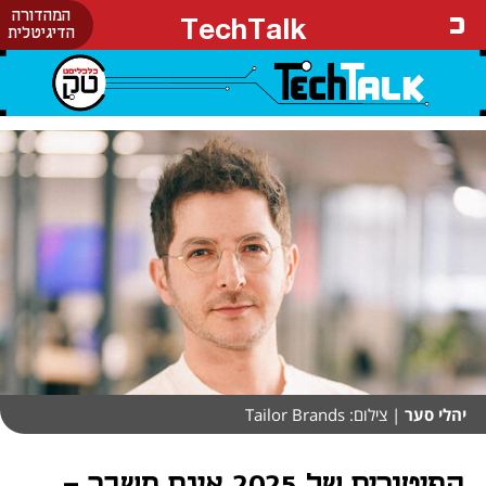
המהדורה
TechTalk
הדיגיטלית
יהלי סער
| צילום: Tailor Brands
הפיטורים של 2025 אינם משבר -