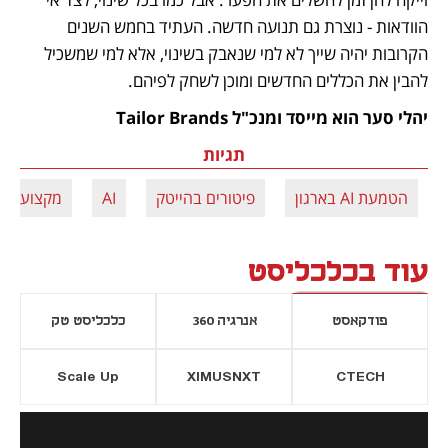
הוודאות - נוצרת גם תנועה חדשה. העתיד בחמש השנים 
הקרובות יהיה שייך לא למי שנאבק בשינוי, אלא למי שמשכיל 
להבין את הכללים החדשים ומוכן לשחק לפיהם. 
יהלי סער הוא מייסד ומנכ"ל Tailor Brands 
תגיות
הטמעת AI בארגון
פיטורים בהייטק
AI
מקצועות 
עוד בכלכליסט
פודקאסט
אנרגיה 360
כלכליסט טק
Scale Up
XIMUSNXT
CTECH
יסייה חדשה
נפתח בכרטיסייה חדשה