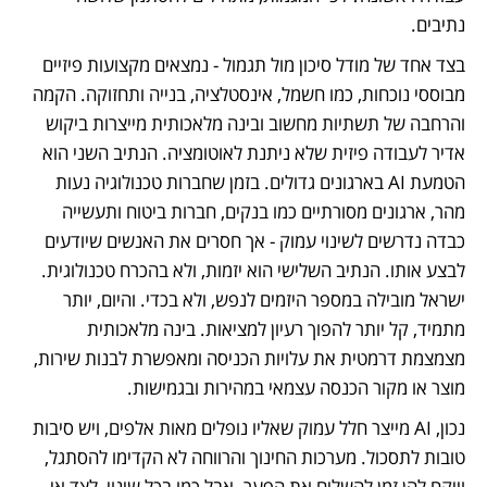
נתיבים. 
בצד אחד של מודל סיכון מול תגמול - נמצאים מקצועות פיזיים 
מבוססי נוכחות, כמו חשמל, אינסטלציה, בנייה ותחזוקה. הקמה 
והרחבה של תשתיות מחשוב ובינה מלאכותית מייצרות ביקוש 
אדיר לעבודה פיזית שלא ניתנת לאוטומציה. הנתיב השני הוא 
הטמעת AI בארגונים גדולים. בזמן שחברות טכנולוגיה נעות 
מהר, ארגונים מסורתיים כמו בנקים, חברות ביטוח ותעשייה 
כבדה נדרשים לשינוי עמוק - אך חסרים את האנשים שיודעים 
לבצע אותו. הנתיב השלישי הוא יזמות, ולא בהכרח טכנולוגית. 
ישראל מובילה במספר היזמים לנפש, ולא בכדי. והיום, יותר 
מתמיד, קל יותר להפוך רעיון למציאות. בינה מלאכותית 
מצמצמת דרמטית את עלויות הכניסה ומאפשרת לבנות שירות, 
מוצר או מקור הכנסה עצמאי במהירות ובגמישות.
נכון, AI מייצר חלל עמוק שאליו נופלים מאות אלפים, ויש סיבות 
טובות לתסכול. מערכות החינוך והרווחה לא הקדימו להסתגל, 
וייקח להן זמן להשלים את הפער. אבל כמו בכל שינוי, לצד אי 