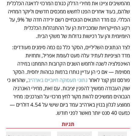
מהמשיבים ציינו את מחירי הדלק כגורם המרכזי לדאגה הכלכלית 
שלהם, בעוד אחרים הפנו לחשש ממכסים חדשים וליוקר המחיה 
הכללי. גם מדד התנאים הנוכחיים רשם ירידה חדה של 9%, על 
רקע התייקרויות שמכבידות הן על ההתנהלות הכלכלית 
היומיומית והן על רכישות גדולות של משקי הבית.
לצד הנתונים השליליים, הסקר כלל גם כמה סימנים מעודדים: 
מדד הציפיות לעתיד עלה מעט לעומת אפריל, ותחזיות 
האינפלציה לשנה ולחמש השנים הקרובות התמתנו במידה 
מסוימת — אם כי הן עדיין נותרו ברמות גבוהות יחסית. הסקר 
פורסם זמן קצר לאחר 
נתוני תעסוקה חיוביים בארה״ב
, שהראו כי 
שוק העבודה ממשיך להפגין יציבות. עם זאת, מחירי האנרגיה 
הגבוהים ממשיכים להוות מקור לחץ מרכזי על הצרכנים: מחיר 
ממוצע לגלון בנזין בארה״ב עמד ביום שישי על 4.54 דולרים — 
כמעט 40 סנט יותר מאשר לפני חודש.
תגיות