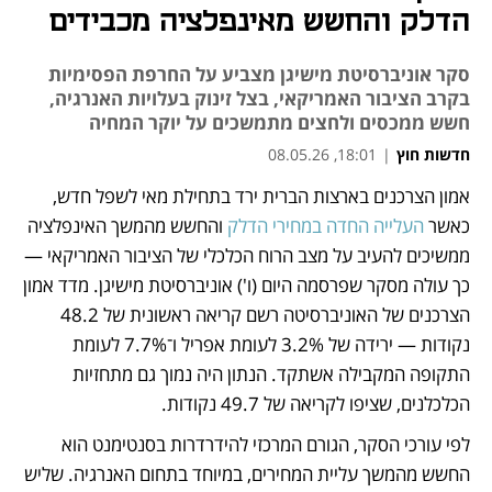
הדלק והחשש מאינפלציה מכבידים
סקר אוניברסיטת מישיגן מצביע על החרפת הפסימיות
בקרב הציבור האמריקאי, בצל זינוק בעלויות האנרגיה,
חשש ממכסים ולחצים מתמשכים על יוקר המחיה
חדשות חוץ
|
18:01, 08.05.26
אמון הצרכנים בארצות הברית ירד בתחילת מאי לשפל חדש, 
נפתח בכרטיסייה חדשה
נפתח בכרטיסייה חדשה
כאשר 
העלייה החדה במחירי הדלק
 והחשש מהמשך האינפלציה 
ממשיכים להעיב על מצב הרוח הכלכלי של הציבור האמריקאי — 
כך עולה מסקר שפרסמה היום (ו') אוניברסיטת מישיגן. מדד אמון 
הצרכנים של האוניברסיטה רשם קריאה ראשונית של 48.2 
נקודות — ירידה של 3.2% לעומת אפריל ו־7.7% לעומת 
התקופה המקבילה אשתקד. הנתון היה נמוך גם מתחזיות 
הכלכלנים, שציפו לקריאה של 49.7 נקודות.
לפי עורכי הסקר, הגורם המרכזי להידרדרות בסנטימנט הוא 
החשש מהמשך עליית המחירים, במיוחד בתחום האנרגיה. שליש 