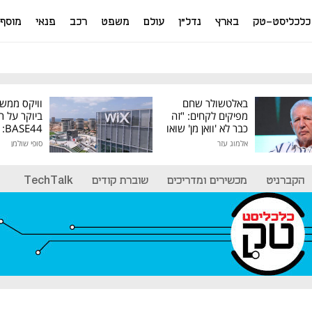
כלכליסט-טק
בארץ
נדל"ן
עולם
משפט
רכב
פנאי
מוסף
באלטשולר שחם
וויקס ממש
מפיקים לקחים: "זה
ביוקר על ר
כבר לא 'וואן מן' שואו
44
של גילעד"
אלמוג עזר
סופי שולמן
מיליון דולר
הקברניט
מכשירים ומדריכים
שוברת קודים
TechTalk