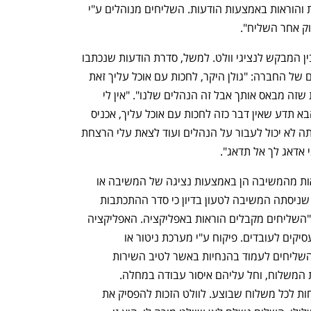
ומכשירה אותם. השליחים מקבלים הנחיות והוראות באמצעות הודעות. השליחים מנוהלים ע"י 
ק אחר השליח".
בהקשר זה מציגה ההחלטה התכתבויות בין המבקש לנציגי וולט. למשל, סדרת הודעות שנכתבו 
למבקש מטעם וולט באפליקציית השליחים של החברה: "גולן היקר, לחכות עם אוכל עליך זאת 
פאלטה שלך". "תצא ללקוח, אני מצטערת שזה מבאס אותך אבל זה הנהלים שלנו". "אין לי 
אפשרות להחזיר לך את המשלוח הזה, להבא תדע שאין דבר כזה לחכות עם אוכל עליך, אכניס 
לך פיצוי כמובן על הגעה למסעדה אבל אתה לא יכול לעבור על הנהלים ועוד לצאת עלי הרצחת 
י אדאג לך אל תדאג".
"התכתבות זו מעידה כי השליח קיבל הוראות מהמשיבה הן באמצעות נציגה של המשיבה או 
נפתח בכרטיסייה חדשה
נפתח בכרטיסייה חדשה
באמצעות האפליקציה (ואין זה משנה כפי שניסתה המשיבה לטעון בדיון כי סדר ההתכתבות 
הוצג בצורה לא נכונה)", נכתב בהחלטה. "השליחים מקבלים הוראות באפליקציה. האפליקציה 
היא תחליף להוראות הקלאסיות שנתנו מעסיקים לעובדים. פיקוח ע"י מערכת ניטור או 
אפליקציה הוא פיקוח לכל דבר ועניין. על השליחים לעמוד בהנחיות באשר לטיב השירות 
שעליהם לתת, האופן בו עליהם לשאת את המשלוח, וחל עליהם איסור עבודה במחלה. 
המשיבה מבצעת משוב על עבודת השליחות לכל משלוח שבוצע. לוולט הזכות להפסיק את 