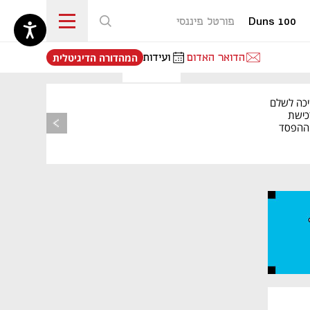
Duns 100
פורטל פיננסי
נפתח בכרטיסייה חדשה
הדואר האדום
ועידות
המהדורה הדיגיטלית
יכה לשלם
כישת
BASE: ההפסד
הרבעוני זינק ל-76