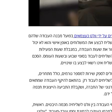
ם על ידי וולט כעצמאים 
בפועל מבנה העבודה שלהם 
דומה לזה של שכירים. כך, בין השאר, על שליח לבצע את המשלוחים באופן אישי והוא לא יכול 
להעסיק עובדים מטעמו. השליח יכול לבחור את שעות העבודה, במגבלת שעות הפעילות 
המוגדרות של וולט, אך וולט מעודדת את השליחים לעבוד בסופי שבוע ובשעות העומס. הסכם 
ליח אינו רשאי לבצע בו שינויים.
וולט טענה מנגד, בין השאר, ששליחים יכולים לספק שירות למספר גורמים, כולל מתחרים, 
שהגמישות והעדר המחוייבות מאפשרים לשליחים לעבוד רק  בהתאם להיקף העבודה שמתאים 
להם, שהשליחים אינם חלק מהמערך הארגוני של החברה, ושקבלת התביעה הייצוגית תכפה 
ידם.
בהחלטתו בחן בית המשפט את מהות יחסי העבודה בין וולט לשליחיה מכמה היבטים. ראשית, 
מבחן ההשתלבות מהפן החיובי, שנחשב למבחן העיקרי לבחינת יחסי עובד-מעביד. "עלינו 