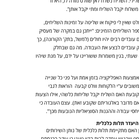
עבודת השליח לרבות במקרה של משוב שלילי. השליח נשלח לאן שוולט מורה לו, היא זו 
ענף במתח גבוה
מדברים כלכלה, עסקים ומה שב
שלוח יקבל השליח ומתי יקבל אותן".
ההרכב גם לא מקבל כפשוטה את טענת וולט שאין לי פיקוח או שליטה על זמינות השליחים, 
כאשר למשל בימים גשומים יש ירידה במספר השליחים הזמינים: "ייתכן גם במקרה של מעסיק 
קלאסי המעסיק עובדים כי בזמנים מסוימים עובדים רבים יהיו חולים (למשל, בתק' הקורונה), כך 
שגם לו אין ודאות מוחלטת כי יהיו לו מספיק עובדים לבצע את העבודה. מה גם שבחלק 
מהמקרים וולט שילמה לשליחים על בסיס שעתי, בגין משמרות ששוריינו על ידם, על מנת שיהיו 
"לוולט קיימת יכולת פיקוח על השליחים באמצעות האפליקציה בזמן אמת ועל פני כל שנייה 
ושנייה של העבודה. השליחים מדורגים במשובים ע"י הלקוחות ווולט קבעה  הוראות לגבי 
עבודת השליחים. זאת ועוד, וולט היא זו שקובעת האם השליח יקבל שליחות כלשהי, אילו הצעות 
משלוח יקבל השליח ומתי יקבל אותן (גם אם מדובר באלגוריתם שקובע זאת). עצם העובדה כי 
חסי עבודה וההגנות הסוציאליות הנובעות מכך".
היעדר תלות כלכלית
מבחן שלישי, מבחן התלות הכלכלית, בוחן האם מתקיימת תלות כלכלית של נותן השירותים 
(השליח) במזמין (וולט). המבקש ושליח נוסף שהגיש עמדה לבית הדין טענו כי עיקר הכנסתם 