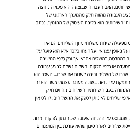
לבחון האם יש מפעל שבו השתלב נותן השירותים, האם העבודה שבוצעה היא פעולה נחוצה 
לפעילות הרגילה של אותו מפעל, האם מבצע העבודה מהווה חלק מהמערך הארגוני של 
המפעל ולא גורם חיצוני לו והאם עבודת נותן השירותים הוא בליבת העיסוק של המזמין", נכתב 
ההרכב מציין תחילה את המובן מאליו: וולט מפעילה שירות משלוחי מזון והשליחים הם אלו 
שמבצעים את השליחויות. "השליח אינו פועל באופן עצמאי ועל דעתו בלבד אלא הוא פועל על 
פי הנחיות שניתנות לו ע"י המשיבה", נכתב בהחלטה. "השליח אחראי אך ורק כלפי המשיבה, 
היא מעסיקתו. השליח אינו אחראי כלפי המסעדה או כלפי הלקוח. השליח נשלח לבצע עבודה 
בעבור המשיבה.... היא זו שגם קובעת את שכרו של השליח ובידה לשנות את שכרו... השכר הוא 
קבוע לכלל השליחים ואין להם אפשרות להתמקח עליו. זאת בשונה מעובד עצמאי אשר הוא זה 
שעל פי רוב קובע את גובה שכרו או גובה התמורה בעבור שירותיו. השליחים מהווים חלק 
מהמערך הארגוני של המשיבה. בהיעדר אלפי שליחים לא ניתן לספק את המשלוחים. לוולט אין 
המבחן השני הוא מבחן השליטה והפיקוח, שמבוסס על ההנחה שעובד שכיר נתון לפיקוח ומרות 
של מעסיק אשר נותן לו הוראות. "וולט מגייסת שליחים לאחר סינון שהיא עורכת בין המועמדים 