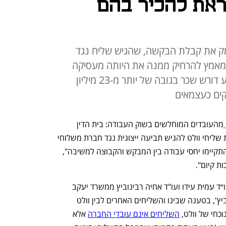
ראת להכיר בהם
ימק את קבלת הבקשה, שהגיש שליח נגד
 מאמץ להרחיק ממנה את היותה מעסיקה
באמצעות צדדים שלישיים". התובע דורש שכר בגובה של יותר מ-23 מיליון
קים כעצמאים
מהעובדים המוחלשים בשוק העבודה: בית הדין 
האזורי לעבודה בתל אביב קיבל את בקשת שליחי וולט להגיש תביעה ייצוגית נגד חברת משלוחי 
המזון. "קיימת אפשרות סבירה שיקבע כי התקיימו יחסי עבודה בין המבקש והקבוצה למשיבה", 
ות קיום".
בקשת התביעה הייצוגית הוגשה על ידי עו״ד עמית עידו ועו"ד אחיה רבינוביץ ממשרד יעקב 
שפיגלמן ושות' בשם שליח וולט גולן חזנוביץ', בטענה שבינו והשליחים האחרים לבין וולט 
כחי של וולט, 
השליחים אינם עובדי החברה
 אלא 