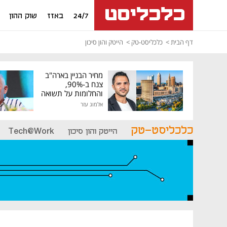
24/7
באזז
שוק ההון
דף הבית
כלכליסט-טק
הייטק והון סיכון
מחיר הבניין בארה"ב
צנח ב-90%,
והחלומות על תשואה
גבוהה התנפצו
אלמוג עזר
כלכליסט-טק
הייטק והון סיכון
Tech@Work