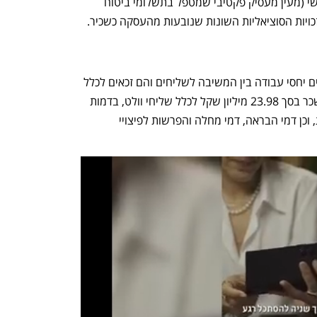
מועסקים כעצמאים או באמצעות גוף שלישי (מעין מעסיק פקטיבי שמטפל בתשלומי ביטוח 
כויות הסוציאליות השונות שנובעות מהעסקה כשכיר.
חזנוביץ' מבקש "סעד הצהרתי כי מתקיימים יחסי עבודה בין המשיבה לשליחים והם זכאים לכלל 
הזכויות כעובדים". בנוסף מבקש תשלום שכר בסך 23.98 מיליון שקל לכלל שליחי וולט, בדמות 
הפרשות לפנסיה, ימי חופשה ודמי נסיעות, וכן דמי הבראה, דמי מחלה והפרשות לפיצויי 