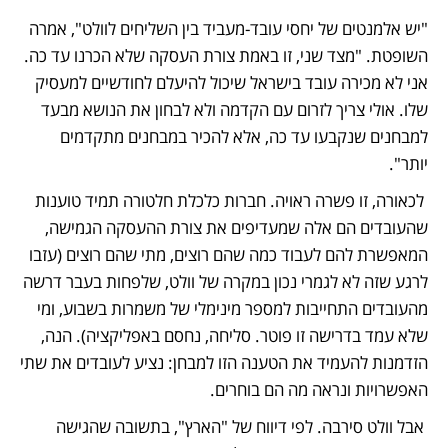
"יש אלמנטים של יחסי עובד-מעביד בין השליחים לוולט", אמרה 
השופטת. "מצד שני, זו באמת צורת העסקה שלא הכרנו עד כה. 
אני לא מכירה עובד בישראל שיכול להיעלם לחודשיים למעסיק 
שלו. אולי צריך לזרום עם הקדמה ולא לבחון את הנושא מבעד 
למבחנים שנקבעו עד כה, אלא להכיר במבחנים מתקדמים 
יותר".
 לכאורה, זו פשרה ראויה. חברות כלכלת חלטורה תמיד טוענות 
שהעובדים הם אלה שמעדיפים את צורת ההעסקה הגמישה, 
המאפשרת להם לעבוד כמה שהם רוצים, מתי שהם רוצים (עזבו 
לרגע שזה לא לגמרי נכון במקרה של וולט, שלפחות בעבר דרשה 
מהעובדים התחייבות למספר מינימלי של משמרות בשבוע, ומי 
שלא עמד בדרישה זו פוטר. סליחה, נחסם באפליקציה). הנה, 
הזדמנות להעמיד את הטענה הזו למבחן: נציע לעובדים את שתי 
האפשרויות ונראה מה הם בוחרים.
 אבל וולט סירבה. לפי דיווח של "הארץ", בתשובה שהגישה 