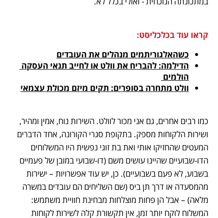
במתכונתה הנוכחית - ואולי בכלל לא.
קראו עוד בכלכליסט:
כשהאלגוריתמים מנהלים את העובדים
הדילמה: להבריח את וולט או לחייב תנאי העסקה 
הולמים 
וולט מתחרה בסופרים: תקים מיזם מכולת עצמאי
כמו רבים אחרים, גם אני מכור לוולט. השירות נוח, אמין ומהיר, 
ושירות הלקוחות מספק. בתקופת סגרי הקורונה, אחד הדברים 
המעטים שהחזיקו אותי ואת בת זוגי נפשית היו המשלוחים 
הדו-שבועיים שהיינו עושים משם (דו-שבועי במובן של פעמיים 
בשבוע, לא פעם בשבועיים). כן, יש עוד אפשרויות – ישירות 
מהמסעדה או דרך תן ביס (שם השליחים הם עובדים במשרה 
מלאה) – אבל הן פחות מוצלחות מבחינת חוויית משתמש: 
המשלוח לוקח יותר זמן, אין תקשורת קלה לשירות לקוחות 