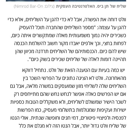
שליח של תן ביס. האלטרנטיבה העסקית
(
צילום: Nimrod Bar-On
)
וולט דוחה את הפשרה, אבל לא כדי להגן על השליחים, אלא כדי 
להגן על עצמה: "מספר השליחים שהחברה תוכל להעסיק 
כשכירים יהיה נמוך משמעותית מאלה שמתקשרים איתה כיום, 
לפחות בחצי, וכך אלפים יאבדו מקור חשוב להשלמת הכנסה 
שיש להם כיום. הכנסותיהם של השליחים תרדנה מכיוון שהן 
תהיינה דומות לאלה של שליחים שכירים בשוק כיום".
 יש כמה בעיות עם הטענה הזאת של וולט. נתחיל דווקא 
מהאחרונה. וולט לא הציגה נתונים על הפרשי השכר בין 
השליחים שלה לשליחי מזון שמועסקים במשרה מלאה, אבל גם 
אם יש הפרשים כאלה אפשר לנחש נחש שהם מתייחסים רק 
לשכר הישיר שמשולם לשליחים, ולא משקללים הטבות כספיות 
ישירות ועקיפות שמגולמות בתשלומי מעסיק, כמו הפרשות 
לפנסיה ולפיצויי פיטורים, דמי חגים וחופשה שנתית. אולי הנטו 
של שליח וולט גדול יותר, אבל הנטו הזה לא מגלם את כלל 