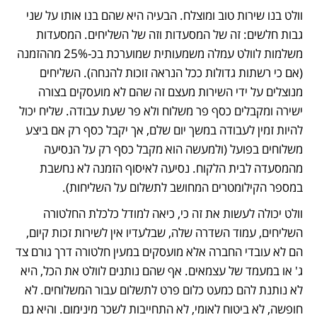
וולט בנו שירות טוב ומוצלח. הבעיה היא שהם בנו אותו על שני 
גבות חלשים: זה של המסעדות וזה של השליחים. המסעדות 
משלמות לוולט עמלה משמעותית שמוערכת בכ-25% מההזמנה 
(אם כי רשתות גדולות ככל הנראה זוכות להנחה). השליחים 
מנוצלים על ידי השירות מעצם זה שהם לא מועסקים בצורה 
ישירה ומקבלים כסף פר משלוח ולא פר שעת עבודה. שליח יכול 
להיות זמין לעבודה במשך יום שלם, אך יקבל כסף רק אם ביצע 
משלוחים בפועל (ולמעשה הוא מקבל כסף רק על הנסיעה 
מהמסעדה לבית הלקוח. נסיעה לאיסוף הזמנה לא נחשבת 
במספר הקילומטרים המחושב לתשלום על השליחות).
וולט יכולה לעשות את זה כי, כיאה למודל כלכלת החלטורה 
השליחים, עמוד השדרה שלה, שבלעדיו אין לשירות זכות קיום, 
הם לא עובדי החברה אלא מועסקים במעין חלטורה דרך גורם צד 
ג' או במעמד של עצמאים. אף שהם נותנים לוולט את הכל, היא 
לא נותנת להם כמעט כלום פרט לתשלום עבור המשלוחים. לא 
חופשה, לא ביטוח לאומי, לא התחייבות לשכר מינימום. והיא גם 