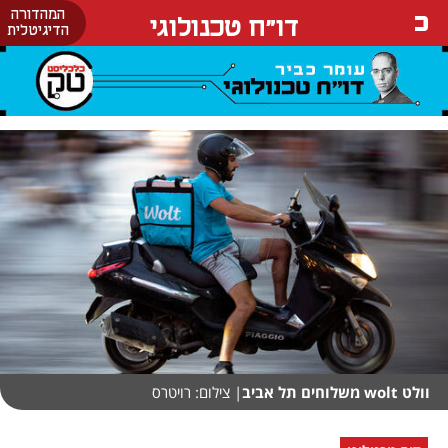
המהדורה
דו"ח טכנולוגי
הדיגיטלית
וולט wolt משלוחים תל אביב
| צילום: רויטרס