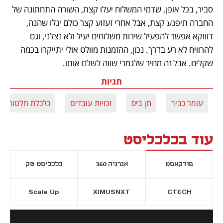
סביר, בכל אופן, שדמי המשלוח יעלו קצת, השורה התחתונה של 
החברה תיפגע קצת, אבל אחרי זעזוע קצר כולם יגלו שהנה, 
דוווקא אפשר להפעיל שירות משלוחים יעיל ולא נצלני, וגם 
להרוויח לא רע בדרך. נכון, ההזמנות מוולט אולי יתייקרו בכמה 
שקלים. אבל זה מחיר שלגמרי שווה לשלם אותו. 
תגיות
עומר כביר
תן ביס
זכויות עובדים
כלכלת חלטורה
עוד בכלכליסט
פודקאסט
אנרגיה 360
כלכליסט טק
Scale Up
XIMUSNXT
CTECH
יסייה חדשה
נפתח בכרטיסייה חדשה