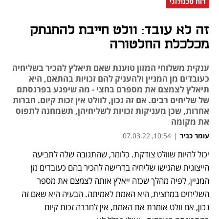
דוח טכנולוגי
זה לא עובד: וולט חייבת להתנתק
מכלכלת החלטורה
ענקית משלוחי המזון טוענת שאם תיאלץ להכיר בשליחיה
כעובדים מן המניין ולהעניק להם זכויות בהתאם, היא
תיאלץ לצמצם את מספרם בחצי - מה שיפגע בפרנסתם
של שליחים רבים. אם זה נכון, לוולט אין זכות קיום. חברות
אחרות, שכן מעניקות זכויות לשליחיהן, תשמחנה לתפוס
את מקומה
עומר כביר
|
10:54, 07.03.22
מאמר קניות
יכול להיות שוולט צודקת. כלומר, שהתגובה שלה לתביעה 
נפתח בכרטיסייה חדשה
נפתח בכרטיסייה חדשה
נפתח בכרטיסייה חדשה
הייצוגית שהגישו שליחיה בדרישה להכיר בהם כעובדים מן 
המניין, לפיה מהלך שכזה ייאלץ אותה לצמצם את מספר 
השליחים במחצית, היא האמת לאמיתה. הבעיה היא שאם זה 
נכון, אם וולט אומרת את האמת, אין לחברה זכות קיום 