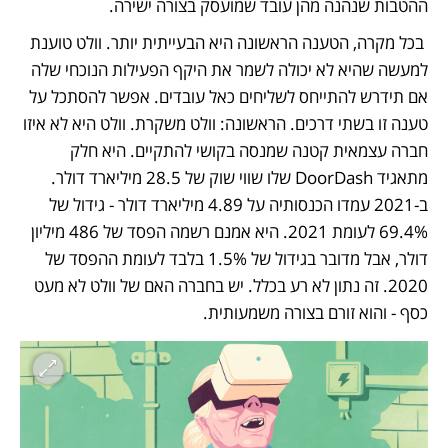
ההטבות שנהנה מהן עובד שמועסק בצורה ישירה.
 בכל מקרה, הטענה הראשונה היא הבעייתית יותר. וולט טוענת 
למעשה שהיא לא יכולה לשמר את היקף הפעילות הנוכחי שלה 
אם תידרש להתייחס לשליחים כאל עובדים. אפשר להסתכל על 
טענה זו בשתי דרכים. הראשונה: וולט משקרת. וולט היא לא איזו 
חברה עצמאית קטנה שמנסה בקושי להתקיים. היא חלק 
מתאגיד DoorDash שלו שווי שוק של 28.5 מיליארד דולר. 
ב-2021 עמדו הכנסותיה על 4.89 מיליארד דולר - גידול של 
69.4% לעומת 2021. היא אמנם רשמה הפסד של 486 מיליון 
דולר, אבל מדובר בגידול של 1.5% בלבד לעומת ההפסד של 
2020. זה נתון לא רע בכלל. יש בחברה האם של וולט לא מעט 
כסף - והוא זורם בצורה משמעותית.