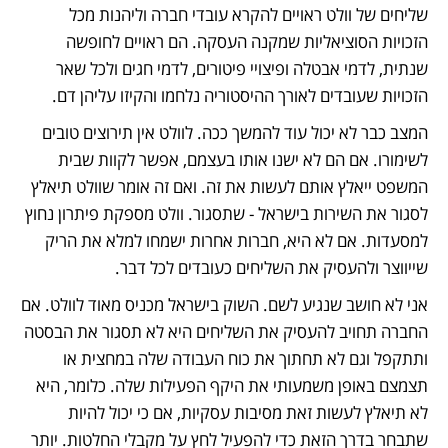
שליחים של וולט ראויים להקרא עובדי חברה וליהנות מכל 
הזכויות הסוציאליות שמקנה העסקה. הם ראויים לחופשה 
שנתית, לדמי אבטלה ופיצויי פיטורים, לדמי חגים ולכל שאר 
הזכויות שעובדים לאורך ההיסטוריה נלחמו והקיזו עליהן דם. 
המצב כבר לא יכול עוד להמשך ככה. לוולט אין תירוצים טובים 
לשימורו. אם הם לא ישנו אותו בעצמם, אפשר לקוות שבית 
המשפט ייאלץ אותם לעשות את זה. ואם זה אומר שוולט תיאלץ 
לסגור את השירות בישראל - שתסגור. וולט מספקת פיתרון נחוץ 
למסעדות. אם לא היא, חברות אחרות ישמחו למלא את הריק 
שייווצר ולהעסיק את השליחים כעובדים לכל דבר.
אני לא חושב שנגיע לשם. השוק בישראל מכניס מאוד לוולט. אם 
החברה תחויב להעסיק את השליחים היא לא תסגור את הבסטה 
ותתקפל וגם לא תחתוך את כוח העבודה שלה במחצית או 
תצמצם באופן משמעותי את היקף הפעילות שלה. כלומר, היא 
לא תיאלץ לעשות זאת מסיבות עסקיות, אם כי יכול להיות 
שתבחר בדרך הזאת כדי להפעיל לחץ על מקבלי החלטות. יותר 