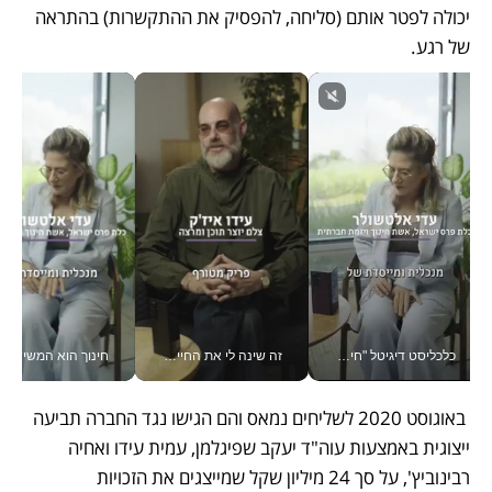
יכולה לפטר אותם (סליחה, להפסיק את ההתקשרות) בהתראה 
של רגע.
כלכליסט דיגיטל "חינוך הוא המשימה של החיים שלי"_v
זה שינה לי את החיים: איך עידו איז'ק הופך את הסמארטפון לכלי צילום מקצועי_v
חינוך הוא המש
 באוגוסט 2020 לשליחים נמאס והם הגישו נגד החברה תביעה 
ייצוגית באמצעות עוה"ד יעקב שפיגלמן, עמית עידו ואחיה 
רבינוביץ', על סך 24 מיליון שקל שמייצגים את הזכויות 