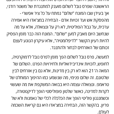
הראשונה שפרס נובל לשלום מוענק למתנגדת של משטר רודני, 
אך בעידן שבו המונח "שלום" נמתח על כל ציר אפשרי - 
מהפסקת אש ועד זכויות אדם - הבחירה במצ'אדו היא אמירה 
ערכית, על גבול הפוליטית, לא רק על ונצואלה, אלא על מה 
שנחשב היום מאבק למען "שלום". המונח הזה כבר מזמן הפסיק 
להיות רעיון הקשור "לדיפלומטיה", אלא עיקרון הנוגע לעצם 
זכותם של האזרחים לבחור ולהתנגד. 
למעשה, פרס נובל לשלום הפך מזמן לפרס נובל לדמוקרטיה, 
לחופש, לזכויות אינדיבידואליות ולחירויות הפרט. השלום של 
המאה ה־21 הוא לא רק בין מדינות, אלא גם בין אזרחים לבין 
שלטונם. זה שלום פנימי, מה שנשמע כמו ההיפוך המוחלט של 
טראמפ. ונצואלה עצמה היא בבואה המשקפת את מה שעשוי 
לקרות למדינה, כאשר שלטון פופוליסטי הופך לדיקטטורה, 
וכשמנגנון פוליטי הופך את הכלכלה לכלי של נאמנות ולא של 
פריון. בהקשר הזה, הבחירה במצ'אדו היא גם קריאת השכמה 
לעולם.