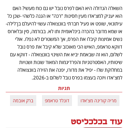
השאלה הגדולה היא האם לפרס נובל יש גם כוח מעשי? האם 
הוא יעניק למצ'אדו מעין חסינות "רכה" או הגנה כלשהי -שכן כל 
עיתונאי, שופט או פעיל חברתי בוונצואלה עשוי להיעלם בן־לילה- 
או שמא מדובר בהכרה בינלאומית ותו לא. בבורמה, סין ובלארוס 
נשים אמיצות קיבלו את הפרס, אך המשטרים לא נפלו. אולי 
דווקא טראמפ, האיש הכי מאוכזב שלא קיבל את פרס נובל 
לשלום, הוא זה שבאמת יביא את השינוי בוונצואלה - דווקא עם 
שיטותיו, האסטרטגיות והפרדיגמות המאוד שונות ושנויות 
במחלוקת שלו - יפיל את מדורו, יפנה את הזירה בוונצואלה 
למצ'אדו ויזכה בעצמו בפרס נובל לשלום ב-2026. 
תגיות
מריה קורינה מצ'אדו
דונלד טראמפ
ברק אובמה
עוד בכלכליסט