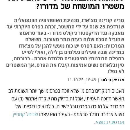
משטרו המושחת של מדורו?
מריה קורינה מצ'אדו, מנהיגת האופוזיציה הוונצואלית
שנרדפת 25 שנה על ידי המשטר, זכתה בפרס היוקרתי על
מאבקה נגד הדיקטטור ניקולס מדורו - בעוד טראמפ
שהוביל הסכם שלום בעזה נותר מאוכזב. השאלה
המרכזית: האם לפרס יש כוח מעשי להגן על מצ'אדו
במדינה שבה פעילים נעלמים בן לילה, ואולי לסייע
בהפלת הרודנות? ההיסטוריה מלמדת אחרת - בבורמה,
סין ובלארוס נשים אמיצות קיבלו את הפרס, אך המשטרים
לא נפלו
אדריאן פילוט
|
16:48, 11.10.25
מעטים המקרים בהם מי שלא זוכה בפרס מושך יותר תשומת לב 
נפתח בכרטיסייה חדשה
נפתח בכרטיסייה חדשה
נפתח בכרטיסייה חדשה
מאשר הזוכה האמיתי, אבל זה בדיוק מה שקרה אתמול (ו') עם 
ההכרזה על הזוכה בפרס נובל לשלום. כולם ציפו לזכייתו של 
נשיא ארה"ב דונלד טראמפ - בעיקר הוא עצמו 
שניהל קמפיין 
אגרסיבי בנושא
. 