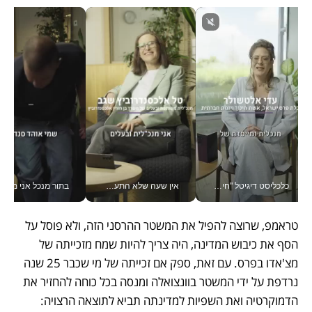
כלכליסט דיגיטל "חינוך הוא המשימה של החיים שלי"_v
אין שעה שלא התעסקתי במשבר - טל אלכסנדרוביץ’ שגב מנהלת משברים תקשורתיים מכל מקום עם ה- Galaxy Z Fold8 Ultra שלה_v
בתור מנכל אני מקבל מאות הח
טראמפ, שרוצה להפיל את המשטר ההרסני הזה, ולא פוסל על 
הסף את כיבוש המדינה, היה צריך להיות שמח מזכייתה של 
מצ'אדו בפרס. עם זאת, ספק אם זכייתה של מי שכבר 25 שנה 
נרדפת על ידי המשטר בוונצואלה ומנסה בכל כוחה להחזיר את 
הדמוקרטיה ואת השפיות למדינתה תביא לתוצאה הרצויה: 