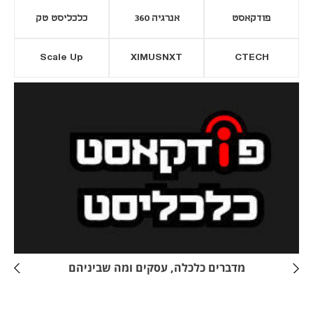
פודקאסט
אנרגיה 360
כלכליסט טק
Scale Up
XIMUSNXT
CTECH
יסייה חדשה
נפתח בכרטיסייה חדשה
מדברים כלכלה, עסקים ומה שביניהם