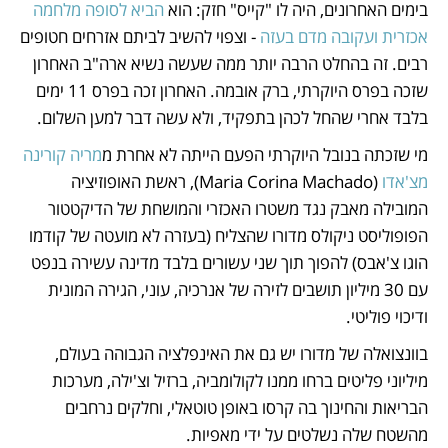
בימים האחרונים, היה לו "קייס" חזק: הוא 
הביא לסופה מלחמה 
אכזרית ועקובה מדם בעזה
 - וצפוי להשיב לביתם אזרחים חטופים 
רבים. זה בהחלט הרבה יותר ממה שעשה נשיא ארה"ב האחרון 
שזכה בפרס היוקרתי, ברק אובמה. האחרון זכה בפרס 11 ימים 
בלבד אחרי שהחל לכהן בתפקיד, ולא עשה דבר למען השלום. 
מי שזכתה בנובל היוקרתי הפעם הייתה לא אחרת מ
מריה קורינה 
מצ'אדו
 (Maria Corina Machado), ראשת האופוזיציה 
המובילה מאבק נגד משטרו האכזרי והמושחת של הדיקטטור 
הפופוליסט ניקולס מדורו שהצליח (בעזרה לא מועטה של קודמו 
הוגו צ'אבס) להפוך תוך שני עשורים בלבד מדינה עשירה בנפט 
עם 30 מיליון תושבים לזירה של אנרכיה, עוני, הגירה המונית 
ודיכוי פוליטי.
בוונצואלה של מדורו יש גם את האינפלציה הגבוהה בעולם, 
מיליוני פליטים ברחו ממנו לקולומביה, ברזיל וצ'ילה, מערכות 
הבריאות והחינוך בה קרסו באופן טוטאלי, וחלקים נרחבים 
מהשטח שלה נשלטים על ידי מאפיות.