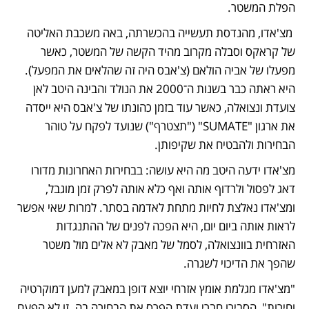
הפלת המשטר.
 מצ'אדו, מהנדסת תעשייה בהכשרתה, באה משכבת האליטה 
של קראקס וסבלה מקרוב מהיד הקשה של המשטר, כאשר 
מפעלו של אביה הולאם (צ'אבס היה זה שהלאים את המפעל). 
היא ראתה כבר בשנות ה־2000 את הנולד והבינה היטב לאן 
צועדת ונצואלה, כאשר עוד בזמן כהונתו של צ'אבס היא ייסדה 
את ארגון "SUMATE" ("תצטרף") שנועד לפקח על טוהר 
הבחירות ולהבטיח את שקיפותן. 
מצ'אדו ידעה היטב מה היא עושה: בבחירות האחרונות מדורו 
דאג לפסול ולרדוף אותה ואף כלא אותה לפרק זמן מוגבל, 
ומצ'אדו נאלצת לחיות מתחת לאדמה בסתר. למרות שאי אפשר 
לראות אותה ביום יום, היא הפכה לפנים של ההתנגדות 
האזרחית בוונצואלה, לסמל של מאבק לא אלים מול משטר 
שהפך את הדיכוי לשגרה.
"מצ'אדו מגלמת אומץ אזרחי יוצא דופן במאבק למען דמוקרטיה 
וחירות", הסבירו חברי ועדת הפרס את הבחירה בה. זו לא הפעם 