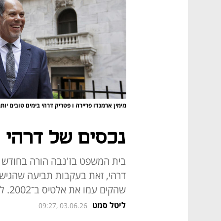
מימין ארמנדו פריירה ו פטריק דרהי בימים טובים יות
נכסים של דרהי ה
בית המשפט בז'נבה הורה בחודש ש
דרהי, זאת בעקבות תביעה שהגיש נ
שהקים עמו את אלטיס ב־2002. לפי פריירה, דרהי חייב לו 1.5 מיליארד דולר
ליטל סמט
09:27, 03.06.26