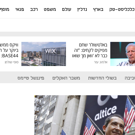
כלכליסט-טק
בארץ
נדל"ן
עולם
משפט
רכב
פנאי
מוסף
באלטשולר שחם
וויקס ממש
מפיקים לקחים: "זה
ביוקר על ר
כבר לא 'וואן מן' שואו
44
של גילעד"
אלמוג עזר
סופי שולמן
מיליון דולר
ביבה
בשולי החדשות
משבר האקלים
פיננשל טיימס