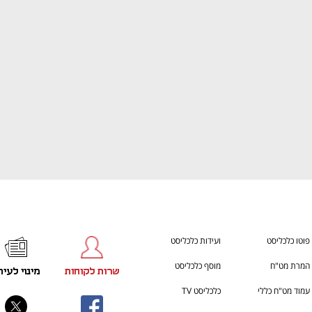
ענף במתח גבוה
מדברים כלכלה, עסקים ומה שב
פוטו כלכליסט
ועידות כלכליסט
המרת מט"ח
מוסף כלכליסט
שרות לקוחות
מינוי לעית
עמוד מט"ח כללי
כלכליסט TV