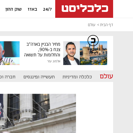
24/7
באזז
שוק ההון
דף הבית
עולם
מחיר הבניין בארה"ב
צנח ב-90%,
כלכליסט
דיגיטל
והחלומות על תשואה
גבוהה התנפצו
אלמוג עזר
עולם
כלכלה ומדיניות
תעשייה ופיננסים
חברה וס