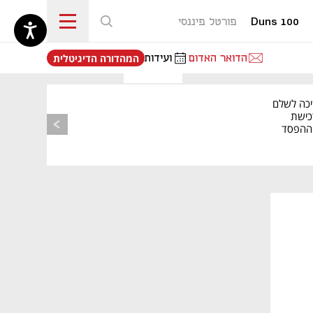
Duns 100
פורטל פיננסי
נפתח בכרטיסייה חדשה
הדואר האדום
ועידות
המהדורה הדיגיטלית
יכה לשלם
כישת
BASE: ההפסד
הרבעוני זינק ל-76