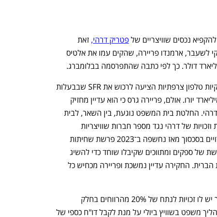
קפיא נכסים שוויצריים של 
פטריק דרהי,
 זאת 
בעקבות תביעה שהגיש נגדו שותפו העסקי לשעבר, ארמנדו פריירה, שהקים עמו את אלטיס 
הפסיקה התקבלה לאחר שקבוצה של ספקיות טלפון צרפתיות הציעה לרכוש את SFR שבבעלות 
אלטיס צרפת בעסקה המוערכת ב־20.4 מיליארד יורו. אולם, פריירה גרס כי הוא עדיין מחזיק 
בנתח משמעותי באימפריית הטלקום של דרהי. החלטת בית המשפט נוגעת, בין השאר, לבית 
מגורים בקולוני, נדל"ן בצרמאט וכן תביעות וזכויות של דרהי נגד מספר חברות שוויצריות 
הנמצאות בהליכי פירוק. דרהי ופריירה שרויים בסכסוך מאז נחשפה ב־2023 פרשת שחיתות 
במעורבותו של פריירה. החקירה חשפה רשת של ספקים ומתווכים שקיבלו שוחד כדי להשיג 
לאלטיס חוזים בפורטוגל, בצרפת ובארצות הברית. החקירה עדיין נמשכת ופריירה מכחיש כל 
אינו מחזיק עוד במניות אלטיס, אך יש לו זכויות לנתח של 20% מהרווחים בחלק 
מהמיזמים של דרהי. בהתאם, הוא פתח בהליך משפט בשוויץ ביולי על מנת לקבל דו"ח כספי של 