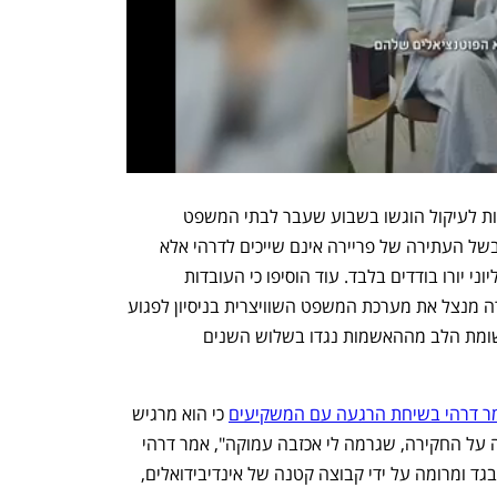
נציגים המקורבים לדרהי מסרו כי התנגדויות לעיקול הוגשו בשבוע שעבר לבתי המשפט 
הרלוונטיים. לטענתם, הנכסים שהוקפאו בשל העתירה של פריירה אינם שייכים לדרהי אלא 
לבני משפחתו, והשווי שלהם עומד על מיליוני יורו בודדים בלבד. עוד הוסיפו כי העובדות 
והסכומים הנטענים אינם נכונים, וכי פריירה מנצל את מערכת המשפט השוויצרית בניסיון לפגוע 
בדרהי ובמשפחתו, במטרה להסיט את תשומת הלב מההאשמות נגדו בשלוש השנים 
ר דרהי בשיחת הרגעה עם המשקיעים
 כי הוא מרגיש 
"נבגד" מהגילויים. "הייתי בהלם מההודעה על החקירה, שגרמה לי אכזבה עמוקה", אמר דרהי  
"אם ההאשמות הללו נכונות, אני מרגיש נבגד ומרומה על ידי קבוצה קטנה של אינדיבידואלים, 