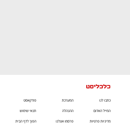
CTech – the
הבית של ההייטק הישראלי
כתבו לנו
המערכת
פודקאסט
המייל האדום
ההנהלה
תנאי שימוש
מדיניות פרטיות
פרסמו אצלנו
הפוך לדף הבית