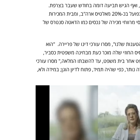
חשבון הנאמנות הקשור לזכויות הללו שלו, ואף הגיש תביעה דומה בחודש שעבר בצרפת. 
הטענה העיקרית שלו היא כי הוא מחזיק בפועל בכ-20% מאלטיס ארה"ב, ומבית המכירות 
הפומביות סות'ביס ומגיע לו את חלקו היחסי מרווחי מכירה של נכסים כמו הדאטה סנטרס של 
פסיקת בית המשפט בשוויץ "מחזקת את הטענות שלנו", מסרו עורכי דינו של פריירה.  "הוא 
מחזיק בתביעה כספית משמעותית, שהבסיס החוזי שלה מוכר כעת מבחינה משפטית כסביר, 
ואכיפתה תובטח צעד אחר צעד, בית משפט אחר בית משפט, עד להשבתו המלאה," מסרו עורכי 
הדין ז'אן טמאלט ואורלי שאזוט. "מר פריירה נותר, כפי שהיה תמיד, פתוח לדיון הוגן; במידה ולא, 