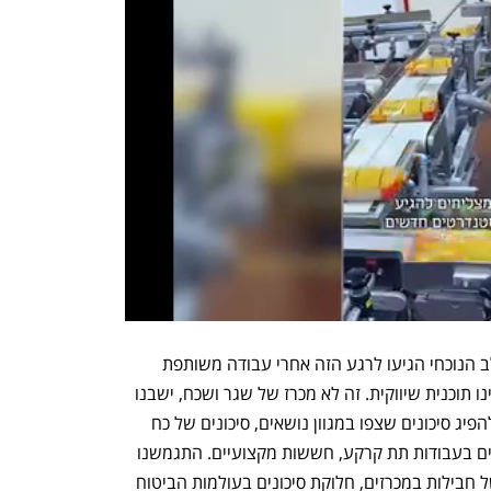
בן מאיר ציין כי החברות שמתמודדות בשלב הנוכחי הגיעו לרגע הזה אחרי עבודה משותפת 
ומאומצת "ביצענו פניה ישירה אליהם ובנינו תוכנית שיווקית. זה לא מכרז של שגר ושכח, ישבנו 
איתם והקשבנו לחששות. היה לנו חשוב להפיג סיכונים שצפו במגוון נושאים, סיכונים של כח 
עליון, עבודה מול גופים ממשלתיים, סיכונים בעבודות תת קרקע, חששות מקצועיים. התגמשנו 
במה שצריך לבניית קונסורציומים, גודל של חבילות במכרזים, חלוקת סיכונים בעולמות הביטוח 