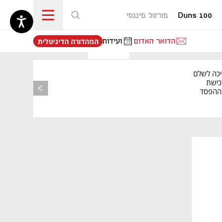
Duns 100
פורטל פיננסי
נפתח בכרטיסייה חדשה
הדואר האדום
ועידות
המהדורה הדיגיטלית
יכה לשלם
כישת
BASE: ההפסד
הרבעוני זינק ל-76