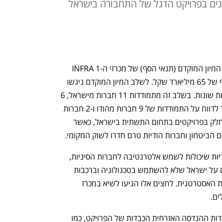
נים בפרויקט הדגל של התחבורה בישראל
אמש (שני) נסגר שלב ה-PQ, שהוא שלב המיון המוקדם (תנאי הסף) של מכרזי ה-INFRA 1 
למטרו גוש דן, שכוללים 11 חבילות בהיקף של 65 מיליארד שקל. לשלב המיון המוקדם ניגשו 
20 קבוצות, הכוללות 33 חברות מ-8 מדינות שונות. בשלב זה מתמודדות 11 חברות מישראל, 6 
מסין ו-5 מאירופה. בנת"ע נרגשים במיוחד לדווח על התמודדות של 9 חברות מהודו ו-2 חברות 
מארה"ב, שתי מדינות שלרוב לא לוקחות חלק בפרויקטים בתחום התשתית בישראל, כאשר 
 הביטחון וחברות הודיות טרם חדרו לשוק המקומי. 
בישראל מבקשים להכניס יותר חברות הודיות שיכולות לשמש אלטרנטיבה לחברות הסיניות, 
זאת לאחר שארצות הברית לחצה לא פעם על ישראל שלא להשתמש בטכנולוגיה וברכבות 
מתוצרת סין בשל מלחמת הסחר והמתיחות האסטרטגית. לחצים אלו הגיעו לשיא במכרז 
ם. 
ה-INFRA 1 בפרויקט המטרו כולל את עבודות ההנדסה האזרחית הכבדות של הפרויקט, כמו 