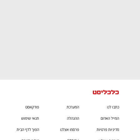
CTech – the
הבית של ההייטק הישראלי
כתבו לנו
המערכת
פודקאסט
המייל האדום
ההנהלה
תנאי שימוש
מדיניות פרטיות
פרסמו אצלנו
הפוך לדף הבית