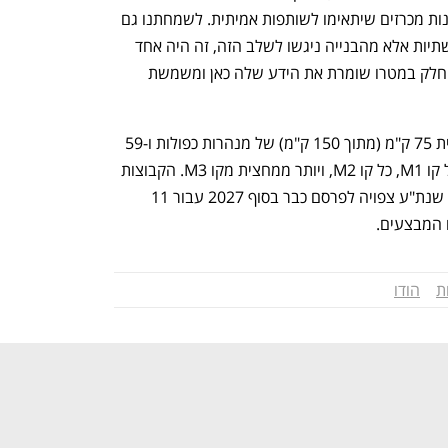
ועוד. כבר בשלב הראשון רצינו ללמוד ולבנות מכרזים שיתאימו לשותפות אמיתית. לשמחתנו גם 
שחקנים ישראלים שלא באים מעולם התשתיות אלא מהבנייה ניגשו לשלב הזה, זה היה אחד 
מהיעדים שלנו. חברה ישראלית שלוקחת חלק במטרו שומרת את הידע שלה כאן ומשמשת 
מכרזי המטרו בשלב אינפרא 1 כוללים כריית 75 ק"מ (מתוך 150 ק"מ) של מנהרות כפולות ו-59 
תחנות תת-קרקעיות. זה מקטע הליבה של קו M1, כל קו M2, ויותר ממחצית מקו M3. הקבוצות 
שיעמדו בתנאי הסף, יוכלו לגשת למכרזים שנת"ע צפויה לפרסם כבר בסוף 2027 עבור 11 
 המבצעים.
ת
הודו