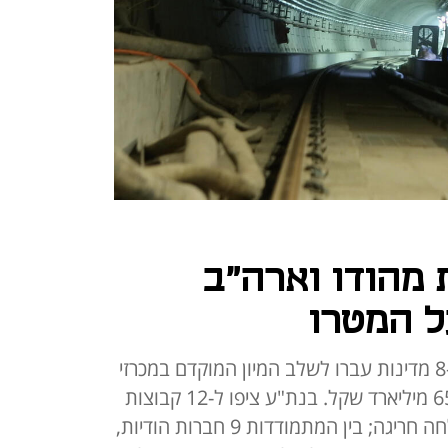
 מהודו וארה"ב
ל המטרו
20 קבוצות הכוללות 33 חברות מ-8 מדינות עברו לשלב המיון המוקדם במכרזי
INFRA 1 למטרו בגוש דן בהיקף 65 מיליארד שקל. בנת"ע ציפו ל-12 קבוצות
בלבד ומגדירים את התוצאה כהצלחה חריגה; בין המתמודדות 9 חברות הודיות,