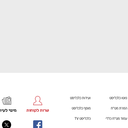
ענף במתח גבוה
מדברים כלכלה, עסקים ומה שב
פוטו כלכליסט
ועידות כלכליסט
המרת מט"ח
מוסף כלכליסט
שרות לקוחות
מינוי לעית
עמוד מט"ח כללי
כלכליסט TV