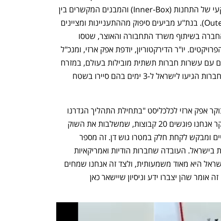
כריית המנהרות, הקמת המבנה התת-קרקעי של התחנות (Inner-Box) והמבנים המקשרים בין 
פני הרחוב לתחנה התת-קרקעית (Outer-Box). בנת"ע מביעים סיפוק מההתעניינות ומציינים 
כי מדובר בתוצאה של עבודה רחבה של החברה בשיתוף משרד התחבורה והאוצר, שטסו 
למדינות המתמודדות והציגו בפניהם את הפרויקטים. יו"ר הדירקטוריון, יודפת אפק ארזי, ומנכ"ל 
נת"ע, איתמר בן מאיר לקחו חלק במפגשים עם עשרות חברות תשתית מובילות בעולם, במזרח 
אסיה, ארה"ב ואירופה, ובפברואר עשרות חברות הגיעו לישראל ל-3 ימים בהם סיירו בשטח 
"התוצאות מדברות בעד עצמן", אמרה הבוקר אפק ארזי לכלכליסט "בתחילת התהליך הגדרנו 
התמודדות של 12 קבוצות כהצלחה, והבוקר אנחנו פוגשים 20 קבוצות, שמשלבות את השוק 
הבינלאומי והשוק המקומי שמצביע ברגליים ומבקש לקחת חלק במטרו גוש דן. זה מספר 
מדהים, וזה אומר הרבה בעידן של אי ודאות בישראל. העובדה שחברות הודיות ואמריקאיות 
לראשונה מתמודדות על מכרזי תשתית בישראל היא מאוד משמעותית, ולצד זה אנחנו שמחים 
שהרבה חברות ישראליות לוקחות חלק, כי זה אומר שהן יצברו ידע וניסיון שיישאר כאן 