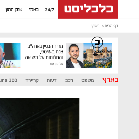
24/7
באזז
שוק ההון
דף הבית
בארץ
מחיר הבניין בארה"ב
צנח ב-90%,
כלכליסט
דיגיטל
והחלומות על תשואה
גבוהה התנפצו
אלמוג עזר
בארץ
משפט
רכב
דעות
קריירה
uns 100