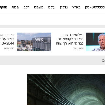
כלכליסט-טק
בארץ
נדל"ן
עולם
משפט
רכב
פנאי
מוסף
באלטשולר שחם
וויקס ממש
מפיקים לקחים: "זה
ביוקר על ר
כבר לא 'וואן מן' שואו
44
של גילעד"
אלמוג עזר
סופי שולמן
מיליון דולר
D