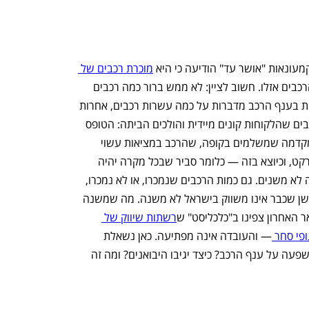
ונאות "אושר עד" הודיעה כי היא 
מוכרת רכבים של 
, פרסמה הרשת הודעה לפיה הרכבים אזלו. חשוב לציין: לא ממש ברור כמה רכבים 
אושר עד אכן הביאה לצורך מכירה. הערכות בענף הרכב מדברות על כמה עשרות רכבים, אחרות 
על כמה מאות. בכל מקרה, לא מדובר ברכבים שהלקוחות קונים מיידית והולכים הביתה: הטופס 
שהלקוחות מקבלים מציין כי מדובר רק במקדמה שמשלמים בקופה, שהרכב במציאות עשוי 
להיות שונה ממה שמוצג בסניף הסופר מרקט, וכיוצא בזה — כלומר סביר שבכל מקרה יהיה 
שיעור מסוים של ביטולי הזמנות. אבל אלה לא משנים. גם כמות הרכבים שנמכרו, או לא נמכרו, 
לא משנה. גם העובדה שמדובר בדגם מיושן שכבר אינו משווק בישראל לא משנה. מה שמשנה 
 האחרון צפינו ב"כלכליסט" ש
רשתות שיווק של 
פי סחר 
— והעובדה אינה מפתיעה. כאן נשאלת 
שאלה: האם זהו מהלך חד-פעמי? מה ההשפעה על ענף הרכב? כיצד יגיבו היבואנים? ומה זה 