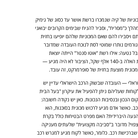
בענף הרכב הישראלי התייחסו אתמול למכוניות של קיה שנמכרו ברשת אושר עד כסוג של גימיק 
לא כשר. גורמים בענף הרכב תיארו את המהלך כ"מסריח", וסביר להניח שבימים הקרובים יבואני 
רכב יפנו בנימוס לגורמי סחר שעובדים איתם ויסבירו להם שאם המכוניות שלהם יופיעו בחזית 
סופרמרקטים — יהיה רע ומר. אבל אותם גורמים נותרו שמוטי לסת לנוכח העובדה שמדובר 
במהלך שהצליח מאוד מבחינה מיתוגית. ובל נטעה: אילו רשת "אוטו סנטר" הייתה יוצאת 
במבצע שקובע שהיא מוכרת את המכוניות האלה ב-140 אלף שקל, הציבור לא היה מגיע — 
מכונית מוצעת בחזית של סופרמרקט, זה עובד.
נפתח בכרטיסייה חדשה
נפתח בכרטיסייה חדשה
וזה מה שהדהים את אנשי ענף הרכב הישראלי — העובדה שבשוק הרכב הישראלי עדיין יש 
לקוחות שצריכים סיבה, לא היגיון. כלומר לקוחות שעליהם ניתן להפעיל את עיקרון "בעל הבית 
השתגע" — רק שצריך לעשות את זה במקום הנכון ובנסיבות הנכונות. כאן יש נקודה חשובה: 
"הזזה" של עקרונות צרכניים של רכישת רכב. כאשר אדם מגיע לרכוש מכונית בסוכנות, הוא 
שואל את השאלות הנכונות: מדוע אין לה הנעה היברידית? האם מפרט הבטיחות כולל בקרת 
שיוט אקטיבית? מה שיעור ירידת הערך הצפוי? מדובר ב"סביבה מקצועית" שלעתים מעניקה 
ענף במתח גבוה
מדברים כלכלה, עסקים ומה שב
ללקוח את הכלים להתמודד עם האתגרים שברכישת רכב. כלומר, כאשר לקוח מגיע למגרש רכב 