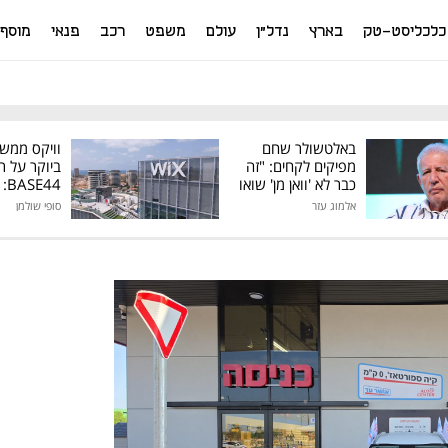
כלכליסט-טק
בארץ
נדל"ן
עולם
משפט
רכב
פנאי
מוסף
באלטשולר שחם
וויקס ממש
מפיקים לקחים: "זה
ביוקר על ר
כבר לא 'וואן מן' שואו
44
של גילעד"
אלמוג עזר
סופי שולמן
מיליון דולר