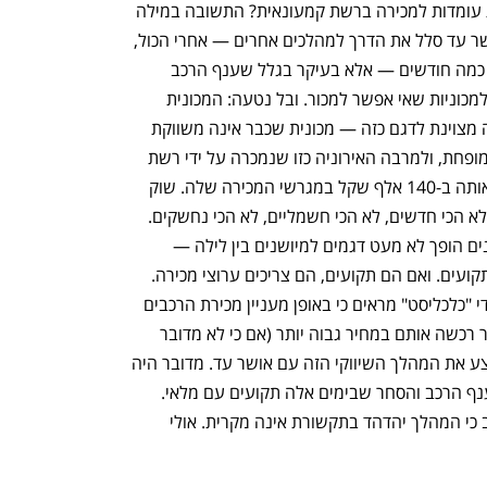
האם עוד כמה שבועות נראה שוב מכוניות עומדות למכירה ברשת קמעונאית? התשובה במילה 
אחת: כן. לא כל כך בגלל שהמהלך של אושר עד סלל את הדרך למהלכים אחרים — אחרי הכול, 
אנשי רמי לוי הצהירו שזה יקרה כבר לפני כמה חודשים — אלא בעיקר בגלל שענף הרכב 
הישראלי צריך אאוטלט, פשוטו כמשמעו, למכוניות שאי אפשר למכור. ובל נטעה: המכונית 
הספציפית שנמכרה באושר עד היא דוגמה מצוינת לדגם כזה — מכונית שכבר אינה משווקת 
בישראל, שאינה היברידית, בעלת איבזור מופחת, ולמרבה האירוניה כזו שנמכרה על ידי רשת 
סחר ברכב שבהחלט הייתה יכולה למכור אותה ב-140 אלף שקל במגרשי המכירה שלה. שוק 
הרכב הישראלי גדוש כיום בדגמים כאלה: לא הכי חדשים, לא הכי חשמליים, לא הכי נחשקים. 
בעידן החשמלי, קצב החדשנות של היצרנים הופך לא מעט דגמים למיושנים בין לילה — 
ולגופים שקנו אותם אין ממש ברירה, הם תקועים. ואם הם תקועים, הם צריכים ערוצי מכירה. 
בהערת אגב: מסמכים פנימיים שהגיעו לידי "כלכליסט" מראים כי באופן מעניין מכירת הרכבים 
נעשתה בהפסד — כלומר רשת אוטו סנטר רכשה אותם במחיר גבוה יותר (אם כי לא מדובר 
בהפסד מהותי) — אבל היה חשוב לה לבצע את המהלך השיווקי הזה עם אושר עד. מדובר היה 
בבלון ניסוי, כזה שנועד למשוך גורמים מענף הרכב והסחר שבימים אלה תקועים עם מלאי. 
העובדה שברשת אושר עד וידאו שוב ושוב כי המהלך יהדהד בתקשורת אינה מקרית. אולי 