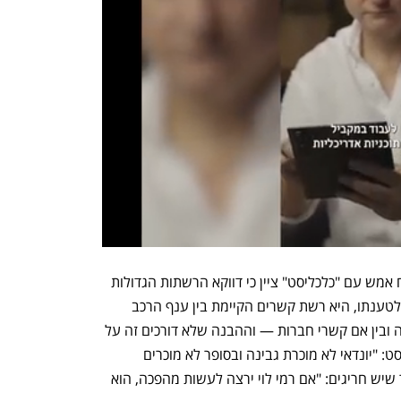
גורם בכיר באחת מרשתות השיווק ששוחח אמש עם "כלכליסט" ציין כי דווקא הרשתות הגדולות 
והמוכרות לא יכנסו לתחום הרכב. הסיבה, לטענתו, היא רשת קשרים הקיימת בין ענף הרכב 
וענף הקמעונאות — בין אם קשרי משפחה ובין אם קשרי חברות — וההבנה שלא דורכים זה על 
בהונותיו של זה. כפי שמסר הבכיר לכלכליסט: "יונדאי לא מוכרת גבינה ובסופר לא מוכרים 
יונדאי". אבל באותה נשימה ציין אותו בכיר שיש חריגים: "אם רמי לוי ירצה לעשות מהפכה, הוא 