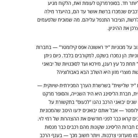
הוא נמצא בהלך רוח מסוים שהופך אותו ליותר חד. בסופרמרקט לעומת זאת, הלקוח מגיע 
בכוונה לבדוק את התאריך על היוגורט. הרכבים שנמכרו ברשת אושר עד הם, בהיעדר מילה 
אחרת, מיושנים — ועם זאת, אם להאמין לרשת, הציבור התנפל עליהם. מה שמוכיח שלפעמים 
כן את ההיגיון.
לפני כ-15 שנים, כאשר כלכליסט נהג לכתוב על מכוניות "יד ראשונה אפס קילומטר" — בחברות 
הליסינג ידעו היטב כיצד להסתיר את המכוניות: הן נמכרו בשקט, למקורבים בלבד. כיום ניתן 
למצוא מכוניות "יד ראשונה אפס קילומטר" תחת כל עץ רענן, מירכא ועד לסוכנויות של יבואני 
ת מוצרי מזון היא השלב הבא באבולוציה?
ובל נטעה: רשת סופר מרקטים היא בעצם "יד שלישית" בשרשרת הערך המכירתית-שיווקית — 
יבואן הרכב הוא הראשון שמוכר את המכונית, חברת הליסינג היא היד השנייה, והסופר מרקט 
הוא היד המשווקת השלישית. גם לפני 15 שנים יבואני הרכב נהגו "לכעוס" בתקשורת על 
חברות הליסינג שמכרו יד ראשונה אפס קילומטר — אבל אותם יבואנים ידעו היטב שהמכוניות 
שלהם נמכרות גם באפס קילומטר. היבואנים קראו כבר לפני חודשים את ההצהרות של רמי לוי. 
הם מבינים לאן פני הענף. הם יודעים שגם חברות הליסינג שקונות מהם רכבים כבר מנסות 
לשווק אותן לגורמי "יד שלישית שיווקית" כמו מועדוני צרכנות. ויותר חשוב מכך — בענף הרכב 