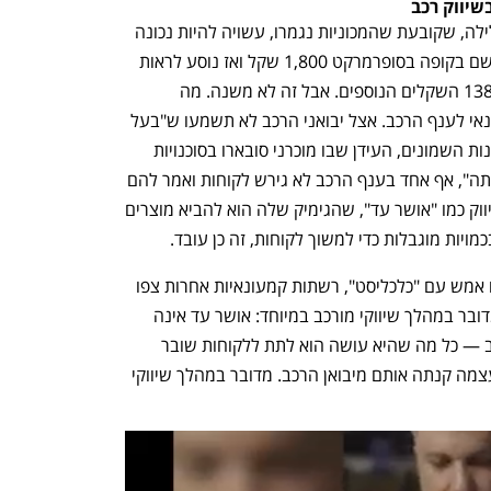
שיווק רכב
ההודעה של רשת "אושר עד" מאתמול בלילה, שקובעת שהמכוניות נגמרו, עשויה להיות נכונה 
ועשויה להיות גם לא מדויקת: לא כל מי ששם בקופה בסופרמרקט 1,800 שקל ואז נוסע לראות 
את המכונית שקנה — אכן ישים את 138,200 השקלים הנוספים. אבל זה לא משנה. מה 
שמשנה הוא הכנסת עקרונות שיווק קמעונאי לענף הרכב. אצל יבואני הרכב לא תשמעו ש"בעל 
הבית השתגע והמלאי חייב לעוף". מאז שנות השמונים, העידן שבו מוכרני סובארו בסוכנויות 
צעקו על הציבור ש"נגמר המלאי ולכו הביתה", אף אחד בענף הרכב לא גירש לקוחות ואמר להם 
בין השורות לחזור במבצע הבא. ברשת שיווק כמו "אושר עד", שהגימיק שלה הוא להביא מוצרים 
ויות מוגבלות כדי למשוך לקוחות, זה כן עובד.
לדברי גורמים מענף הקמעונאות ששוחחו אמש עם "כלכליסט", רשתות קמעונאיות אחרות צפו 
אתמול במהלך של אושר עד. בפועל לא מדובר במהלך שיווקי מורכב במיוחד: אושר עד אינה 
מייבאת מכוניות, אינה מחזיקה מרלו"ג רכב — כל מה שהיא עושה הוא לתת ללקוחות שובר 
לרכוש רכבים השייכים לרשת אחרת, שבעצמה קנתה אותם מיבואן הרכב. מדובר במהלך שיווקי 