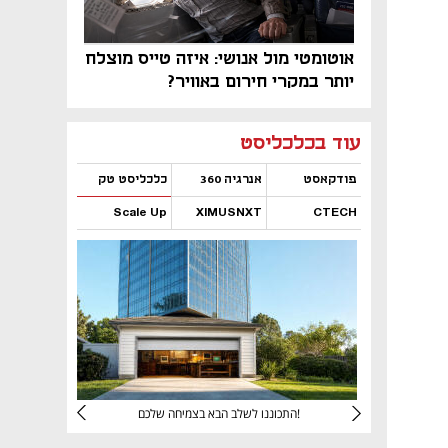
אוטומטי מול אנושי: איזה טייס מוצלח
יותר במקרי חירום באוויר?
נפתח בכרטיסייה חדשה
נפתח בכרטיסייה חדשה
נפתח בכרטיסייה חדשה
נפתח בכרטיסייה חדשה
נפתח בכרטיסייה חדשה
נפתח בכרטיסייה חדשה
עוד בכלכליסט
פודקאסט
אנרגיה 360
כלכליסט טק
Scale Up
XIMUSNXT
CTECH
נפתח בכרטיסייה חדשה
נפתח בכרטיסייה חדשה
נפתח בכרטיסייה חדשה
נפתח בכרטיסייה חדשה
יניהם
התכוננו לשלב הבא בצמיחה שלכם!