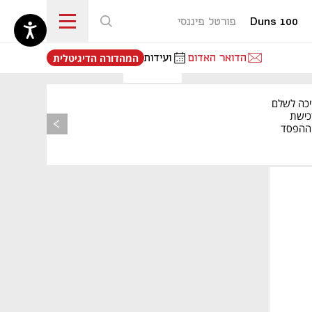
Duns 100
פורטל פיננסי
נפתח בכרטיסייה חדשה
הדואר האדום
ועידות
המהדורה הדיגיטלית
יכה לשלם
כישת
BASE: ההפסד
הרבעוני זינק ל-76