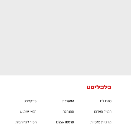
CTech – the
הבית של ההייטק הישראלי
כתבו לנו
המערכת
פודקאסט
המייל האדום
ההנהלה
תנאי שימוש
מדיניות פרטיות
פרסמו אצלנו
הפוך לדף הבית