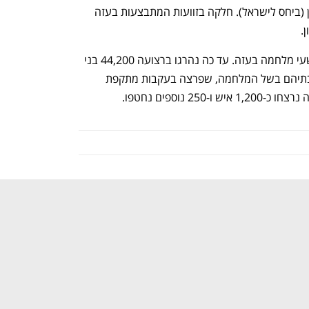
"על הממשלה לא לחכות יותר ולשנות כיוון (ביחס לישראל). חלקה בזוועות המתבצעות בעזה 
. 
ישראל מכחישה מצידה שהיא מבצעת פשעי מלחמה בעזה. עד כה נהרגו ברצועה 44,200 בני 
אדם, וכמעט כל תושבי הרצועה נעקרו מבתיהם בשל המלחמה, שפרצה בעקבות מתקפת 