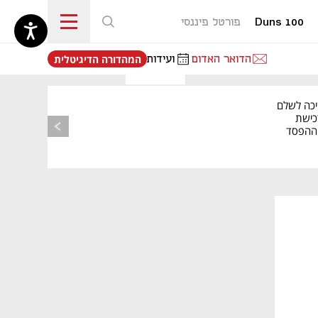
Duns 100
פורטל פיננסי
נפתח בכרטיסייה חדשה
הדואר האדום
ועידות
המהדורה הדיגיטלית
יכה לשלם
כישת
BASE: ההפסד
הרבעוני זינק ל-76