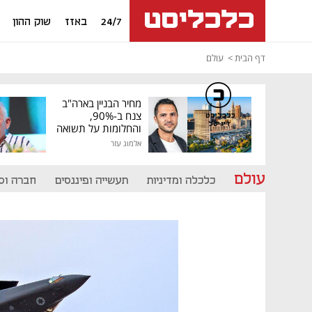
24/7
באזז
שוק ההון
דף הבית
עולם
מחיר הבניין בארה"ב
צנח ב-90%,
כלכליסט
דיגיטל
והחלומות על תשואה
גבוהה התנפצו
אלמוג עזר
עולם
כלכלה ומדיניות
תעשייה ופיננסים
חברה וס