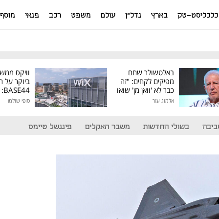
כלכליסט-טק
בארץ
נדל"ן
עולם
משפט
רכב
פנאי
מוסף
באלטשולר שחם
וויקס ממש
מפיקים לקחים: "זה
ביוקר על ר
כבר לא 'וואן מן' שואו
44
של גילעד"
אלמוג עזר
סופי שולמן
מיליון דולר
ביבה
בשולי החדשות
משבר האקלים
פיננשל טיימס