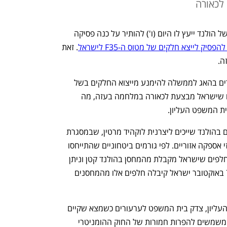
לכאורה
הפרקליט הכללי של בית המשפט העליון של הולנד ייעץ לו היום (ו') להותיר על כנה פסיקה 
סיק לייצא חלקים של מטוס ה-F35 לישראל
. זאת 
ה.
באותה פסיקה הורה בית המשפט לערעורים בהאג לממשלה להימנע מייצוא החלקים בשל 
החשש שהם מסייעים להפרות זכויות אדם שישראל מבצעת לכאורה במלחמה בעזה, מה 
 המשפט העליון. 
החלפים למטוסי F-35 שנמצאים במחסנים בהולנד שייכים ליצרנית לוקהיד מרטין, שבמסגרת 
פרויקט המטוס פתחה ברחבי העולם מרכזי אספקה אזוריים. לפי גורמים ביטחוניים שהתייחסו 
בפברואר להחלטת בית המשפט, היקף החלפים שישראל מקבלת מהמחסן בהולנד קטן וניתן 
יהיה לקבלם מהיצרנית בארה"ב. מאז ה-7 באוקטובר ישראל קיבלה חלפים אלו מהמחסנים 
"על פי הפרקליט הכללי של בית המשפט העליון, צדק בית המשפט לערעורים כשמצא שקיים 
סיכון ממשי שמטוסי ה-F35 שבידי ישראל משמשים להפרות חמורות של החוק ההומניטרי 