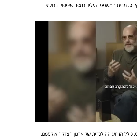
הבינלאומי ברצועת עזה", כך לדברי הפרקליט. מבית המשפט העליון נמסר שיפסוק בנושא 
ארגוני זכויות אדם בירכו על דברי הפרקליט, כולל הזרוע ההולנדית של ארגון הצדקה אוקספם. 