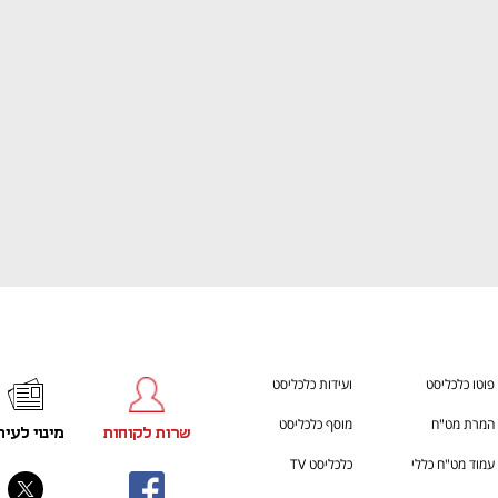
ענף במתח גבוה
מדברים כלכלה, עסקים ומה שב
פוטו כלכליסט
ועידות כלכליסט
המרת מט"ח
מוסף כלכליסט
שרות לקוחות
מינוי לעית
עמוד מט"ח כללי
כלכליסט TV