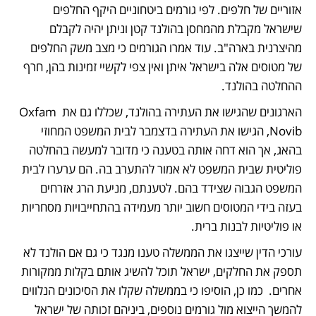
אזוריים של חלפים. לפי גורמים ביטחוניים היקף החלפים 
שישראל מקבלת מהמחסן בהולנד קטן וניתן יהיה לקבלם 
מהיצרנית בארה"ב. עוד אמרו הגורמים כי מצב משק החלפים 
של מטוסים אלה בישראל איתן ואין צפי לקשיי זמינות בהן, חרף 
ההחלטה בהולנד. 
הארגונים שהגישו את העתירה בהולנד, שכללו גם את Oxfam 
Novib, הגישו את העתירה בדצמבר לבית המשפט המחוזי 
בהאג, אך הוא דחה אותה בטענה כי מדובר למעשה בהחלטה 
פוליטית שבית המשפט לא אמור להתערב בה. הם ערערו לבית 
המשפט הגבוה שצידד בהם. לטענתם, מניעת הרג אזרחים 
בעזה בידי המטוסים חשוב יותר מעמידה בהתחייבויות מסחריות 
או פוליטיות לבנות ברית. 
עורכי הדין שייצגו את הממשלה טענו מנגד כי גם אם הולנד לא 
תספק את החלקים, ישראל תוכל להשיג אותם בקלות ממקורות 
אחרים.  כמו כן, הוסיפו כי בממשלה שקלו את הסיכונים הנלווים 
להמשך הייצוא מול גורמים נוספים, ביניהם זכותה של ישראל 