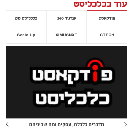
עוד בכלכליסט
פודקאסט
אנרגיה 360
כלכליסט טק
Scale Up
XIMUSNXT
CTECH
יסייה חדשה
נפתח בכרטיסייה חדשה
מדברים כלכלה, עסקים ומה שביניהם