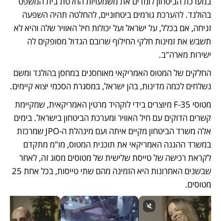
במערכת הביטחון לומדים את משמעויות החלטת בית המשפט 
בהולנד. להערכת גורמים ביטחוניים, להחלטה תהיה השפעה 
זניחה, אם בכלל, על ישראל ועל יכולות חיל האוויר שלה והיא לא 
תשבש את זמינות חלקי החילוף שרובם הגדול מסופקים לה 
ישירות מארה"ב. 
החלקים של המטוס האמריקאי מאוחסנים במחסן בהולנד ומשם 
נשלחים לכמה מדינות, בהן ישראל, במסגרת הסכמי יצוא קיימים. 
מטוסי F-35 מיוצרים בידי לוקהיד מרטין האמריקאית, שמקיימת 
קשרים הדוקים עם חיל האוויר ומערכת הביטחון בישראל. בימים 
אלה משרד הביטחון מקיים איתה ועם מינהלת ה-JPO שמרכזת 
במשרד ההגנה האמריקאי את תוכנית המטוס, מו"מ מתקדם 
לקראת רכישה של טייסת שלישית של מטוסים מסוג זה, לאחר 
שבשנים האחרונות היא הזמינה מהם שתי טייסות, בכל אחת 25 
מטוסים. 