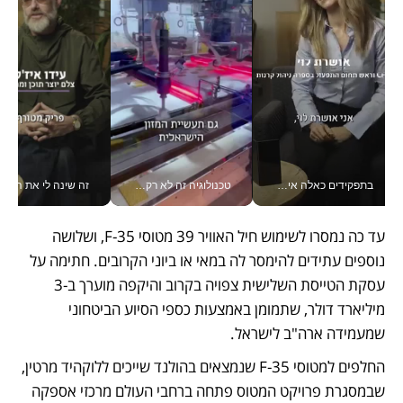
בתפקידים כאלה אי אפשר לחכות: אושרת לוי מניעה השקעות ענק מהטלפון_v
טכנולוגיה זה לא רק בהייטק: גם תעשיית המזון הישראלית מאמצת כלי AI, אוטומציה וניתוח דאטה בזמן אמת
זה שינה לי את החיים: 
עד כה נמסרו לשימוש חיל האוויר 39 מטוסי F-35, ושלושה 
נוספים עתידים להימסר לה במאי או ביוני הקרובים. חתימה על 
עסקת הטייסת השלישית צפויה בקרוב והיקפה מוערך ב-3 
מיליארד דולר, שתמומן באמצעות כספי הסיוע הביטחוני 
שמעמידה ארה"ב לישראל. 
החלפים למטוסי F-35 שנמצאים בהולנד שייכים ללוקהיד מרטין, 
שבמסגרת פרויקט המטוס פתחה ברחבי העולם מרכזי אספקה 