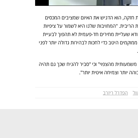
למרות שפאוול אמר כי הכלכלה נראית כעת חזקה, הוא הדגיש את האיום שמציבים המכסים 
והבהיר שהפד לא ימהר לשנות את מדיניות הריבית. "המחויבות שלנו היא לשמור על ציפיות 
האינפלציה לטווח ארוך מעוגנות היטב ולוודא שעליית מחירים חד-פעמית לא תהפוך לבעיית 
אינפלציה מתמשכת", אמר פאוול. "אנחנו ממוקמים היטב כדי לחכות לבהירות גדולה יותר לפני 
פאוול ציין כי המכסים שהוכרזו היו "גדולים משמעותית מהצפוי" וכי "סביר להניח שכך גם תהיה 
ה יותר וצמיחה איטית יותר". 
ול
הפדרל ריזרב