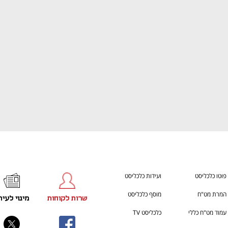
ענף במתח גבוה
מדברים כלכלה, עסקים ומה שב
פוטו כלכליסט
ועידות כלכליסט
המרת מט"ח
מוסף כלכליסט
שרות לקוחות
מינוי לעית
עמוד מט"ח כללי
כלכליסט TV