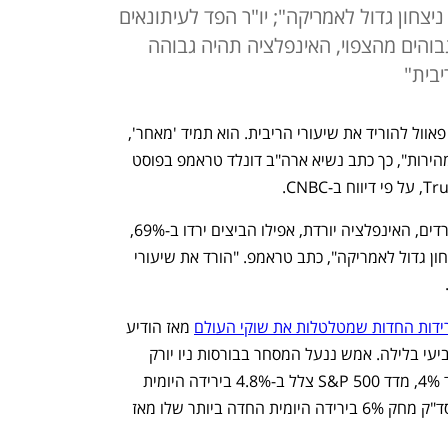
דשיים - ניצחון גדול לאמריקה"; יו"ר הפד לעיתונאים
 גבוהים מהצפוי, האינפלציה תהיה גבוהה
יבית"
"זה יהיה זמן מושלם עבור יו"ר הפד ג'רום פאוול להוריד את שיעורי הריבית. הוא תמיד 'מאחר', 
אבל הוא יכול כעת לשנות את תדמיתו, ובמהירות", כך כתב נשיא ארה"ב דונלד טראמפ בפוסט 
"מחירי האנרגיה יורדים, שיעורי הריבית יורדים, האינפלציה יורדת, אפילו הביצים ירדו ב-69%, 
והמשרות עולות, הכל בתוך חודשיים - ניצחון גדול לאמריקה", כתב טראמפ. "הורד את שיעורי 
ידות החדות שמטלטלות את שוקי העולם
 מאז הודיע 
עי בלילה. אמש ננעל המסחר בבורסות ניו יורק 
. מדד דאו ג'ונס איבד 4%, מדד S&P 500 צלל ב-4.8% בירידה היומית 
החדה ביותר שלו מאז יוני 2020 ומדד נאסד"ק מחק 6% בירידה היומית החדה ביותר שלו מאז 