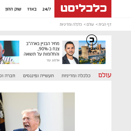
24/7
באזז
שוק ההון
דף הבית
עולם
כלכלה ומדיניות
מחיר הבניין בארה"ב
צנח ב-90%,
כלכליסט
דיגיטל
והחלומות על תשואה
גבוהה התנפצו
אלמוג עזר
עולם
כלכלה ומדיניות
תעשייה ופיננסים
חברה וס