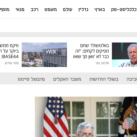
כלכליסט-טק
בארץ
נדל"ן
עולם
משפט
רכב
פנאי
מוסף
באלטשולר שחם
וויקס ממש
מפיקים לקחים: "זה
ביוקר על ר
כבר לא 'וואן מן' שואו
44
של גילעד"
אלמוג עזר
סופי שולמן
מיליון דולר
ביבה
בשולי החדשות
משבר האקלים
פיננשל טיימס