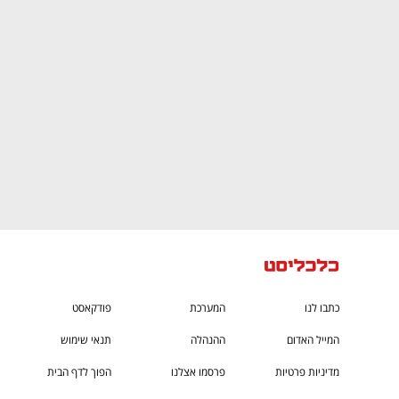
CTech – the
הבית של ההייטק הישראלי
כתבו לנו
המערכת
פודקאסט
המייל האדום
ההנהלה
תנאי שימוש
מדיניות פרטיות
פרסמו אצלנו
הפוך לדף הבית