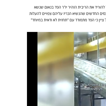
זמן קצר לאחר קריאתו של טראמפ לפאוול להוריד את הריבית הזהיר יו"ר הפד בנאום שנשא 
בפני עיתונאים כלכליים בווירג'יניה כי המכסים החדשים שהנשיא הכריז עליהם צפויים להעלות 
את האינפלציה ולהאט את הצמיחה. פאוול ציין כי הפד מתמודד עם "תחזית לא ודאית במיוחד" 