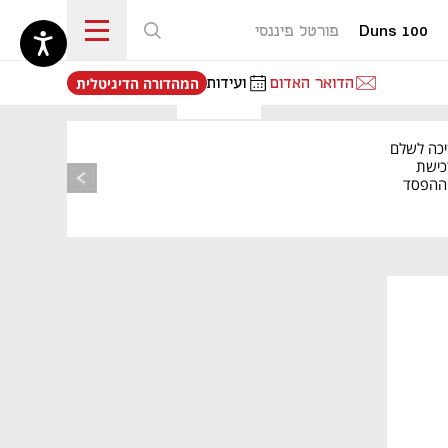
Duns 100
פורטל פיננסי
נפתח בכרטיסייה חדשה
הדואר האדום
ועידות
המהדורה הדיגיטלית
יכה לשלם
כישת
BASE: ההפסד
הרבעוני זינק ל-76