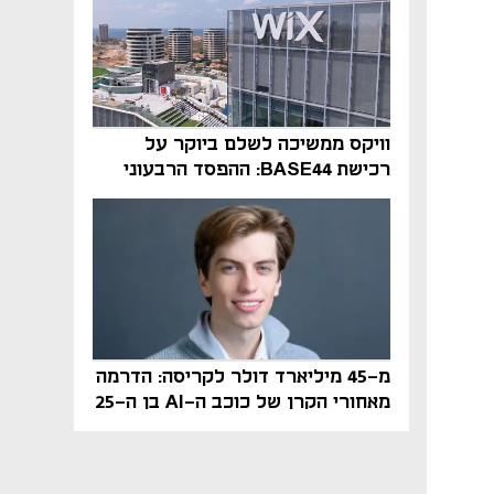
וויקס ממשיכה לשלם ביוקר על
רכישת BASE44: ההפסד הרבעוני
זינק ל-76 מיליון דולר
מ-45 מיליארד דולר לקריסה: הדרמה
מאחורי הקרן של כוכב ה-AI בן ה-25