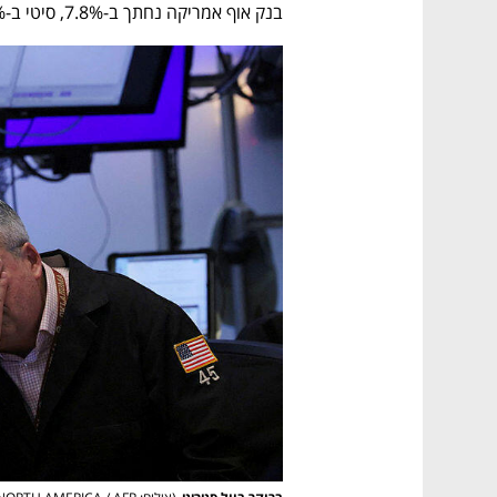
בנק אוף אמריקה נחתך ב-7.8%, סיטי ב-8.1%; מדד הפחד VIX זינק ב-41%.