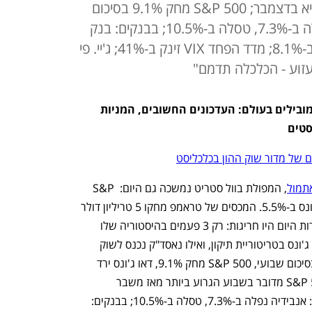
נכנס לשוק דובי וירד ב-21% מהשיא בדצמבר; S&P 500 מחק 9.1% בסיכום
שבועי; במסחר היום: אנבידיה נפלה ב-7.3%, טסלה ב-10.5%; בבנקים: בנק
אוף אמריקה נחתך ב-7.8%, סיטי ב-8.1%; מדד הפחד VIX זינק ב-41%; ג'יי. פי
זעזוע - הכלכלה תדמם"
דיווח שוטף מוול סטריט ומהשווקים המובילים בעולם: העדכונים החשובים, המניות 
סטים
 של מדור שוק ההון בכלכליסט
תמול
, המפולת בוול סטריט נמשכה גם היום: S&P 
500 צנח ב-6%, נאסד"ק ב-5.8%, ודאו ג'ונס ב-5.5%. המכסים של טראמפ מחקו 5 טריליון דולר 
משוק המניות, וכדי להדגיש עד כמה הירידות היום היו חריגות: רק 3 פעמים בהיסטוריה שלו 
נאסד"ק ירד ביותר מ-5% יומיים רצוף. דאו ג'ונס בטריטוריית תיקון, ואילו נאסד"ק נכנס לשוק 
דובי, וירד ב-21% מהשיא שלו בדצמבר. בסיכום שבועי, S&P 500 מחק 9.1%, דאו ג'ונס ירד 
ב-7.9%, ונאסד"ק צלל ב-10%. עבור S&P 500 מדובר בשבוע הגרוע ביותר מאז משבר 
הקורונה בחודש מרץ 2020. במסחר היום: אנבידיה נפלה ב-7.3%, טסלה ב-10.5%; בבנקים: 