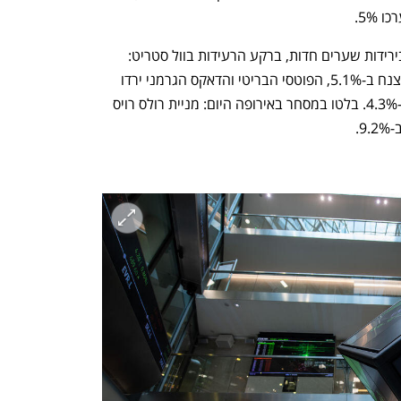
בורסת אירופה ננעלו הערב (ו') בירידות שערים חדות, ברקע הרעידות בוול סטריט: 
מדד הבנצ'מארק הפן-אירופי Stoxx 600 צנח ב-5.1%, הפוטסי הבריטי והדאקס הגרמני ירדו 
ב-5%, בעוד מדד הקאק הצרפתי נחלש ב-4.3%. בלטו במסחר באירופה היום: מניית רולס רויס 