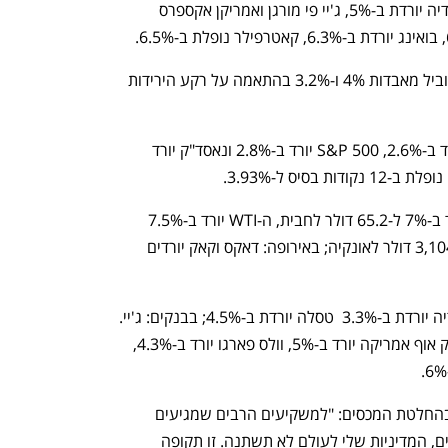
אדומות בולטות בדאו ג'ונס: אנבידיה יורדת ב-5%, ג'יי פי מורגן ואמריקן אקספרס  
ענקיות האנרגיה שברון ואקסון מוביל מאבדות 4% ו-3.2% בהתאמה על רקע הירידות 
נפתח בכרטיסייה חדשה
נפתח בכרטיסייה חדשה
המסחר נפתח: מדד דאו ג'ונס יורד ב-2.6%, S&P 500 יורד ב-2.8% ונאסד"ק יורד 
מחירי הנפט ממשיכים לצלול: הברנט יורד ב-7% ל-65.2 דולר לחבית, ה-WTI יורד ב-7.5% 
ל-62 דולר לחבית; הזהב יורד ב-0.5% ל-3,104 דולר לאונקיה; באירופה: דאקס וקאק יורדים 
ענף במתח גבוה
מדברים כלכלה, עסקים ומה שב
בענקיות הטק: אפל יורדת ב-3.4%, אנבידיה יורדת ב-3.3%  טסלה יורדת ב-4.5%; בבנקים: ג'יי. 
פי מורגן וגולדמן זאקס יורדים ב-4.5%, בנק אוף אמריקה יורד ב-5%, וולס פארגו יורד ב-4.3%, 
טראמפ מבהיר כי לא צפוי שינוי בהחלטת המכסים: "למשקיעים הרבים שמגיעים 
לארה"ב ומשקיעים כספים בסכומים עצומים, המדיניות שלי לעולם לא תשתנה. זו תקופה 