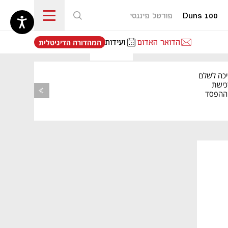
Duns 100
פורטל פיננסי
נפתח בכרטיסייה חדשה
הדואר האדום
ועידות
המהדורה הדיגיטלית
יכה לשלם
כישת
BASE: ההפסד
הרבעוני זינק ל-76