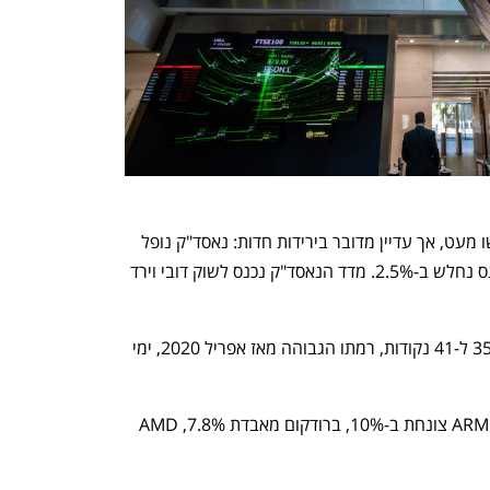
הירידות במדדים המובילים נחלשו מעט, אך עדיין מדובר בירידות חדות: נאסד"ק נופל 
ב-3.5%, S&P 500 מאבד 3.1%, ודאו ג'ונס נחלש ב-2.5%. מדד הנאסד"ק נכנס לשוק דובי וירד 
מדד הפחד VIX קופץ ביותר מ-35% ל-41 נקודות, רמתו הגבוהה מאז אפריל 2020, ימי 
בשבבים: אנבידיה נופלת ב-7%, ARM צונחת ב-10%, ברודקום מאבדת 7.8%, AMD 