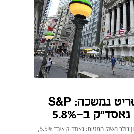
המפולת בוול סטריט נמשכה: S&P
המכסים של טראמפ מחקו 5 טריליון דולר משוק המניות: נאסד"ק איבד 5.5%,