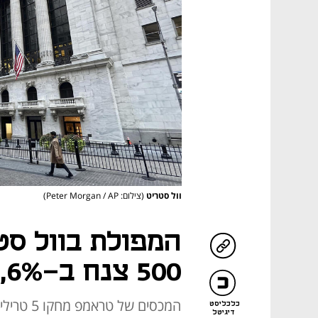
וול סטריט
(צילום: Peter Morgan / AP)
500 צנח ב-6%, נאסד"ק ב-5.8%
כלכליסט
דיגיטל