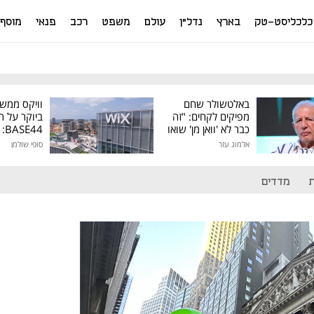
כלכליסט-טק
בארץ
נדל"ן
עולם
משפט
רכב
פנאי
מוסף
באלטשולר שחם
וויקס ממש
מפיקים לקחים: "זה
ביוקר על ר
כבר לא 'וואן מן' שואו
44
של גילעד"
אלמוג עזר
סופי שולמן
מיליון דולר
מדדים