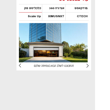
פודקאסט
אנרגיה 360
כלכליסט טק
Scale Up
XIMUSNXT
CTECH
נפתח בכרטיסייה חדשה
נפתח בכרטיסייה חדשה
נפתח בכרטיסייה חדשה
נפתח בכרטיסייה חדשה
יניהם
התכוננו לשלב הבא בצמיחה שלכם!