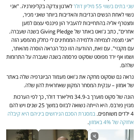
שני בתים בשווי 55 מיליון דולר
 לארגון צדקה בקליפורניה. "אני 
נשוי לאחת הנשים הנדיבות והאדיבות ביותר שאני מכיר, 
ומצטרף אליה בהתחייבות להעביר הון פיננסי עצום למען 
אחרים", כתב ג'ואט באתר של Giving Pledge בשנה שעברה. 
"אני מצפה לצמיחה וללמידה הממתינים לי כחלק מהמסע הזה 
עם מקנזי". עם זאת, ההודעה הזו ככל הנראה הוסרה מהאתר, 
ושמו אף ירד מפוסט שסקוט פרסמה בשנה שעברה על התרומות 
שלהם. 
נראה גם שסקוט מחקה את ג'ואט מעמוד הביוגרפיה שלה באתר 
של אמזון – ענקית המסחר המקוון שאחראית להון שלה. 
הונה של סקוט מוערך ב-34.9 מיליארד דולר, כך לפי הערכות 
מגזין פורבס. היא הייתה נשואה לבזוס במשך 25 שנים ויש להם 
4 ילדים משותפים. 
במסגרת הסכם הגירושים ביניהם היא קיבלה 
אחזקה של 4% באמזון
. 