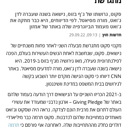
מתגרשת
סקוט, גרושתו של ג'ף בזוס, נישאה בשנה שעברה לדן
ג'ואט, מורה מסיאטל. לפי הדיווחים, היא כבר מחקה את
ג'ואט מעמוד הביוגרפיה שלה באתר של אמזון
חדשות חוץ
|
09:13, 29.09.22
מקנזי סקוט מתגרשת מבעלה השני לאחר פחות משנתיים של 
נפתח בכרטיסייה חדשה
נפתח בכרטיסייה חדשה
נישואים. סקוט, שנחשבת לאחת הנשים העשירות בעולם, הפכה 
לפילנתרופית פעילה, מאז גירושיה מג'ף בזוס ב-2019. היא 
נישאה בשנה שעברה לדן ג'ואט, מורה למדעים מסיאטל. באתר 
CNN דיווחו כי סקוט הגישה מוקדם יותר השבוע בקשה 
לגירושים בבית המשפט במדינת וושינגטון. 
ב-2021 הכריזו השניים על הנישואים דרך הודעה בעמוד שלהם 
באתר של Giving Pledge – ארגון נדבני שמעודד את עשירי 
העולם לתרום את מרבית הונם לצדקה. נראה היה שסקוט וג'ואט 
מאוחדים במחוייבות שלהם לנדבנות. סקוט תרמה כבר מיליארדי 
דולרים כחלק מההתחייבות שלה. לאחרונה אף פורסם כי 
תרמה 