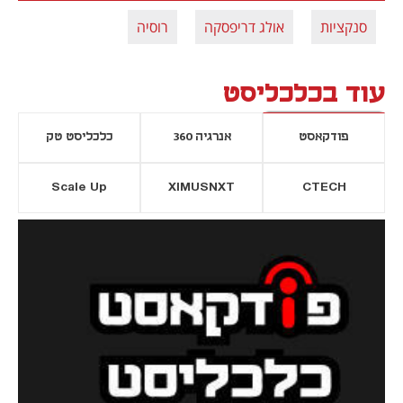
סנקציות
אולג דריפסקה
רוסיה
עוד בכלכליסט
פודקאסט
אנרגיה 360
כלכליסט טק
Scale Up
XIMUSNXT
CTECH
יסייה חדשה
נפתח בכרטיסייה חדשה