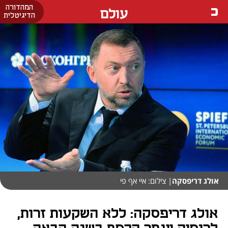
המהדורה
עולם
הדיגיטלית
אולג דריפסקה
| צילום: איי אף פי
אולג דריפסקה: ללא השקעות זרות,