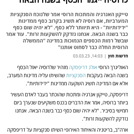
לרוסיה ייגמר הכסף בשנה הבאה
טייקון האנרגיה והמתכות הרוסי אמר שלנוכח הסנקציות
המערביות, אם רוסיה לא תשיג בקרוב כסף ממדינות
"ידידותיות" - היא תיוותר ללא כסף. "לא יהיה שום כסף
כבר בשנה הבאה. אנחנו נזדקק להשקעות זרות". עוד אמר
שבשל רמות הכספים הנמוכות במדינה "הממשלה
הרוסית החלה כבר לסחוט אותנו"
חדשות חוץ
|
14:03, 03.03.23
האוליגרך הרוסי 
אולג דריפסקה
 מזהיר שלרוסיה יאזל הכסף 
נפתח בכרטיסייה חדשה
נפתח בכרטיסייה חדשה
נפתח בכרטיסייה חדשה
בשנה הבאה בעקבות 
הסנקציות
 שהשיתו עליה מדינות המערב, 
אלא אם המדינה תשיג השקעה ממדינות "ידידותיות". 
דריפסקה, טייקון אנרגיה ומתכות שהוכתר בעבר לאדם העשיר 
ביותר ברוסיה, אמר את הדברים בכנס משקיעים שנערך ביום 
חמישי בסיביר. "לא יהיה שום כסף כבר בשנה הבאה. אנחנו 
נזדקק להשקעות זרות". 
ארה"ב, בריטניה והאיחוד האירופי השיתו סנקציות על דריפסקה 