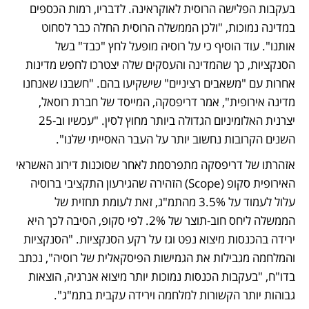
בעקבות הפלישה הרוסית לאוקראינה. לדבריו, רמות הכספים 
במדינה נמוכות, "ולכן הממשלה הרוסית החלה כבר לסחוט 
אותנו". עוד הוסיף כי על רוסיה מופעל לחץ "כבד" בשל 
הסנקציות, כך שהמדינה והעסקים שלה יצטרכו לחפש מדינות 
אחרות עם "משאבים רציניים" שישקיעו בהם. "חשבנו שאנחנו 
מדינה אירופית", אמר דריפסקה, המייסד של חברת רוסאל, 
יצרנית האלומיניום הגדולה ביותר מחוץ לסין. "עכשיו וב-25 
השנים הקרובות נחשוב יותר על העבר האסייתי שלנו". 
אזהרתו של דריפסקה מתפרסמת לאחר שסוכנות דירוג האשראי 
האירופית סקופ (Scope) הזהירה שהגירעון התקציבי ברוסיה 
עלול לעמוד על 3.5% מהתמ"ג, זאת לעומת תחזית של 
הממשלה ליחס חוב-תוצר של 2%. לפי סקופ, הסיבה לכך היא 
ירידה בהכנסות מיצוא נפט וגז על רקע הסנקציות. "הסנקציות 
והמלחמה מגבילות את הגמישות הפיסקאלית של רוסיה", נכתב 
בדו"ח, "בעקבות הכנסות נמוכות יותר מיצוא אנרגיה, הוצאות 
גבוהות יותר הקשורות למלחמה וירידה עקבית בתמ"ג". 