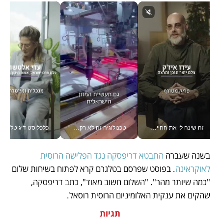
זה שינה לי את החיים: איך עידו איז'ק הופך את הסמארטפון לכלי צילום מקצועי_v
טכנולוגיה זה לא רק בהייטק: גם תעשיית המזון הישראלית מאמצת כלי AI, אוטומציה וניתוח דאטה בזמן אמת
כלכליסט דיגיטל
בשנה שעברה 
התבטא דריפסקה נגד הפלישה הרוסית 
לאוקראינה
. בפוסט שפרסם בטלגרם קרא לפתוח בשיחות שלום 
"כמה שיותר מהר". "השלום חשוב מאוד", כתב דריפסקה, 
שהקים את ענקית האלומיניום הרוסית רוסאל.
תגיות