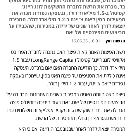
יאם ברנדס, שבבעלותה מותגי מזון מהיר כמו KFC וטאקו
בל, מכרה את הרשת לחברת ההשקעות לונג ריינג'
קפיטול ב-1.5 מיליארד דולר, ובעסקה נפרדת מכרה את
הפעילות בסין ליאם צ'יינה ב-1.2 מיליארד דולר. המכירה
יוצאת לדרך לאחר שנים של ירידה במכירות, שהכבידו על
הביצועים הפיננסיים של יאם
חדשות חוץ
|
16:01, 16.06.26
רשת הפיצות האמריקאית פיצה האט נמכרה לחברת הפרייבט 
נפתח בכרטיסייה חדשה
אקוויטי לונג ריינג' קפיטול (LongRange Capital) עבור 1.5 
מיליארד דולר, כך הודיעה החברה האם יאם ברנדס. העסקה 
אינה כוללת את הסניפים של פיצה האט בסין, שיימכרו בעסקה 
נפרדת ליאם צ'יינה, עבור 1.2 מיליון דולר. 
פיצה האט חוותה האטה במכירות בשנים האחרונות והכבידה על 
הביצועים הפיננסיים של יאם, זאת בעוד היריבה דומינו'ס פיצה 
הגדילה את נתח השוק שלה, ובמקביל אפליקציות משלוחים כמו 
דורדאש נגסו אף הן בחלק מהמכירות של הרשת. 
המכירה יוצאת לדרך לאחר שבנובמבר הודיעה יאם כי היא 