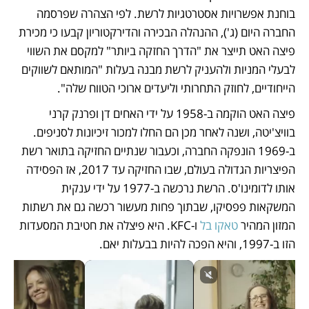
בוחנת אפשרויות אסטרטגיות לרשת. לפי הצהרה שפרסמה 
החברה היום (ג'), ההנהלה הבכירה והדירקטוריון קבעו כי מכירת 
פיצה האט תייצר את "הדרך החזקה ביותר" למקסם את השווי 
לבעלי המניות ולהעניק לרשת מבנה בעלות "המותאם לשווקים 
הייחודיים, לחוזק התחרותי וליעדים ארוכי הטווח שלה". 
פיצה האט הוקמה ב-1958 על ידי האחים דן ופרנק קרני 
בוויצ'יטה, ושנה לאחר מכן הם החלו למכור זיכיונות לסניפים. 
ב-1969 הונפקה החברה, וכעבור שנתיים החזיקה בתואר רשת 
הפיצריות הגדולה בעולם, שבו החזיקה עד 2017, אז הפסידה 
אותו לדומינו'ס. הרשת נרכשה ב-1977 על ידי ענקית 
המשקאות פפסיקו, שבתוך פחות מעשור רכשה גם את רשתות 
המזון המהיר 
טאקו בל
 ו-KFC. היא פיצלה את חטיבת המסעדות 
הזו ב-1997, והיא הפכה להיות בבעלות יאם.