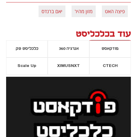
פיצה האט
מזון מהיר
יאם ברנדס
עוד בכלכליסט
פודקאסט
אנרגיה 360
כלכליסט טק
Scale Up
XIMUSNXT
CTECH
יסייה חדשה
נפתח בכרטיסייה חדשה