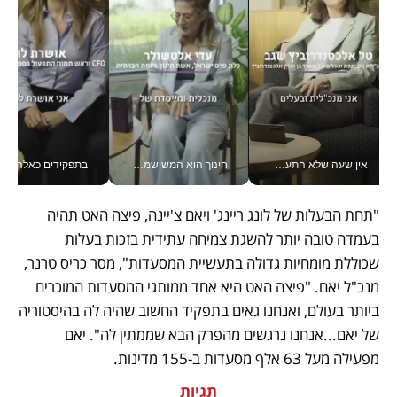
אין שעה שלא התעסקתי במשבר - טל אלכסנדרוביץ’ שגב מנהלת משברים תקשורתיים מכל מקום עם ה- Galaxy Z Fold8 Ultra שלה_v
חינוך הוא המשישמה של החיים שלי - V
בתפקידים כאלה אי אפשר לח
"תחת הבעלות של לונג ריינג' ויאם צ'יינה, פיצה האט תהיה 
בעמדה טובה יותר להשגת צמיחה עתידית בזכות בעלות 
שכוללת מומחיות גדולה בתעשיית המסעדות", מסר כריס טרנר, 
מנכ"ל יאם. "פיצה האט היא אחד ממותגי המסעדות המוכרים 
ביותר בעולם, ואנחנו גאים בתפקיד החשוב שהיה לה בהיסטוריה 
של יאם...אנחנו נרגשים מהפרק הבא שממתין לה". יאם 
מפעילה מעל 63 אלף מסעדות ב-155 מדינות. 
תגיות