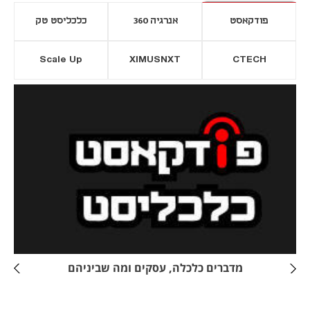
פודקאסט
אנרגיה 360
כלכליסט טק
Scale Up
XIMUSNXT
CTECH
יסייה חדשה
נפתח בכרטיסייה חדשה
מדברים כלכלה, עסקים ומה שביניהם