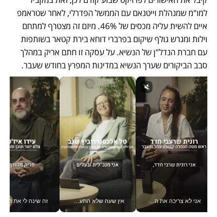
למו"מ שמנהלת וייטנאם עם הממשל הפדרלי, לאחר שטראמפ 
איים להשית עליה מכסים של 46%. מיזם זה מצטרף למתחם 
וילות ומגרש גולף שיקום בפרברי דוחא בירת קטאר בשותפות 
עם חברת הנדל"ן של הנשיא. על עסקה זו חתם אריק במהלך 
סבב הביקורים שערך הנשיא במדינות המפרץ בחודש שעבר.
אני לא צריכה את המשרד: רונית שרעבי-חדד מנהלת ארגון של 30000 עובדים מכל מקום_v
אין שעה שלא התעסקתי במשבר - טל אלכסנדרוביץ’ שגב מנהלת משברים תקשורתיים מכל מקום עם ה- Galaxy Z Fold8 Ultra שלה_v
זה שינה לי את החיים: 