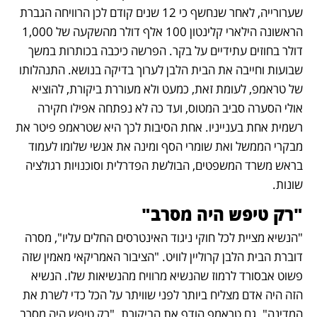
שערורייה, לאחר שנחשף כי 12 שנים קודם לכן הרוויחה הגברת 
הראשונה הילארי קלינטון 100 אלף דולר מהשקעה של 1,000 
דולר בחוזים עתידיים על בקר. הפרשה כיכבה בכותרות במשך 
שבועות וחייבה את הבית הלבן לערוך בדיקה בנושא. התנהלותו 
של טראמפ, לעומת זאת, כמעט ולא מעוררת ביקורת, להוציא 
אולי הסערה סביב המטוס, ועד כה לא נפתחה אפילו חקירה 
רשמית אחת בענייניו. אחת הסיבות לכך היא שטראמפ פיטר את 
מבקרי הממשל ואת שומרי הסף ומינה את אנשי שלומו לעמוד 
בראש משרד המשפטים, הבולשת הפדרלית וסוכנויות רגולציה 
שונות.
"רק טיפש היה מסרב"
"הנשיא מציית לכל חוקי ניגוד האינטרסים החלים עליו", מסרה 
דוברת הבית הלבן קרוליין לוויט. "הציבור האמריקאי מאמין שזה 
פשוט אבסורד לרמוז שהנשיא מרוויח מהנשיאות שלו. הנשיא 
הזה היה אדם מצליח ביותר לפני שוויתר על הכל כדי לשרת את 
המדינה". גם טראמפ הודף את הביקורת. "רק טיפש היה מסרב 