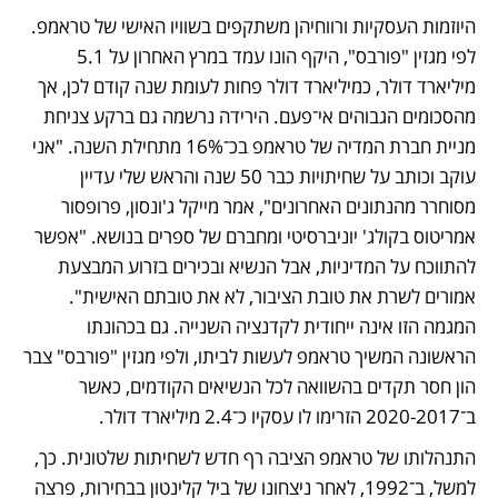
היוזמות העסקיות ורווחיהן משתקפים בשוויו האישי של טראמפ. 
לפי מגזין "פורבס", היקף הונו עמד במרץ האחרון על 5.1 
מיליארד דולר, כמיליארד דולר פחות לעומת שנה קודם לכן, אך 
מהסכומים הגבוהים אי־פעם. הירידה נרשמה גם ברקע צניחת 
מניית חברת המדיה של טראמפ בכ־16% מתחילת השנה. "אני 
עוקב וכותב על שחיתויות כבר 50 שנה והראש שלי עדיין 
מסוחרר מהנתונים האחרונים", אמר מייקל ג'ונסון, פרופסור 
אמריטוס בקולג' יוניברסיטי ומחברם של ספרים בנושא. "אפשר 
להתווכח על המדיניות, אבל הנשיא ובכירים בזרוע המבצעת 
אמורים לשרת את טובת הציבור, לא את טובתם האישית". 
המגמה הזו אינה ייחודית לקדנציה השנייה. גם בכהונתו 
הראשונה המשיך טראמפ לעשות לביתו, ולפי מגזין "פורבס" צבר 
הון חסר תקדים בהשוואה לכל הנשיאים הקודמים, כאשר 
ב־2020-2017 הזרימו לו עסקיו כ־2.4 מיליארד דולר.
התנהלותו של טראמפ הציבה רף חדש לשחיתות שלטונית. כך, 
למשל, ב־1992, לאחר ניצחונו של ביל קלינטון בבחירות, פרצה 