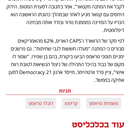
לקבל את המתנה מקטאר", אמר בתגובה לסערת המטוס. הידוק 
היחסים עם קטאר מגיע לאחר שבמהלך כהונתו הראשונה הוא 
הכריז על המדינה כמממנת טרור ובודד אותה מבחינה 
דיפלומטית.
לפי סקר של הרווארד ו־CAPS האריס, 62% מהאמריקאים 
סבורים כי המתנה "מעלה חששות לגבי שחיתות". גם פרשנים 
ימניים תומכי טראמפ הביעו ביקורת, בהם בן שפירו. "שמור לו 
מקום של כבוד בהיכל התהילה של ניצול הנשיאות לטובת רווח 
אישי", ציין פרד וורטהיימר, מייסד ארגון Democracy 21 למען 
אתיקה בממשל.
תגיות
משפחת טראמפ
קריפטו
דונלד טראמפ
עוד בכלכליסט