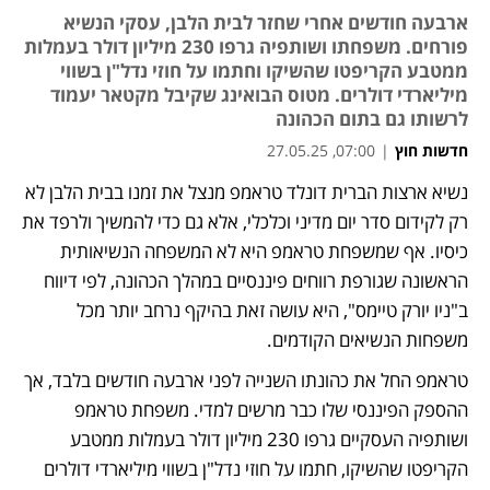
ארבעה חודשים אחרי שחזר לבית הלבן, עסקי הנשיא
פורחים. משפחתו ושותפיה גרפו 230 מיליון דולר בעמלות
ממטבע הקריפטו שהשיקו וחתמו על חוזי נדל"ן בשווי
מיליארדי דולרים. מטוס הבואינג שקיבל מקטאר יעמוד
לרשותו גם בתום הכהונה
חדשות חוץ
|
07:00, 27.05.25
נשיא ארצות הברית דונלד טראמפ מנצל את זמנו בבית הלבן לא 
נפתח בכרטיסייה חדשה
רק לקידום סדר יום מדיני וכלכלי, אלא גם כדי להמשיך ולרפד את 
כיסיו. אף שמשפחת טראמפ היא לא המשפחה הנשיאותית 
הראשונה שגורפת רווחים פיננסיים במהלך הכהונה, לפי דיווח 
ב"ניו יורק טיימס", היא עושה זאת בהיקף נרחב יותר מכל 
משפחות הנשיאים הקודמים.
טראמפ החל את כהונתו השנייה לפני ארבעה חודשים בלבד, אך 
ההספק הפיננסי שלו כבר מרשים למדי. משפחת טראמפ 
ושותפיה העסקיים גרפו 230 מיליון דולר בעמלות ממטבע 
הקריפטו שהשיקו, חתמו על חוזי נדל"ן בשווי מיליארדי דולרים 