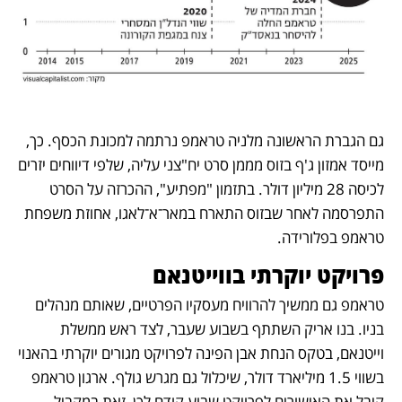
גם הגברת הראשונה מלניה טראמפ נרתמה למכונת הכסף. כך, 
מייסד אמזון ג'ף בזוס מממן סרט יח"צני עליה, שלפי דיווחים יזרים 
לכיסה 28 מיליון דולר. בתזמון "מפתיע", ההכרזה על הסרט 
התפרסמה לאחר שבזוס התארח במאר־א־לאגו, אחוזת משפחת 
טראמפ בפלורידה. 
פרויקט יוקרתי בווייטנאם
טראמפ גם ממשיך להרוויח מעסקיו הפרטיים, שאותם מנהלים 
בניו. בנו אריק השתתף בשבוע שעבר, לצד ראש ממשלת 
וייטנאם, בטקס הנחת אבן הפינה לפרויקט מגורים יוקרתי בהאנוי 
בשווי 1.5 מיליארד דולר, שיכלול גם מגרש גולף. ארגון טראמפ 
קיבל את האישורים לפרויקט שבוע קודם לכן, זאת במקביל 